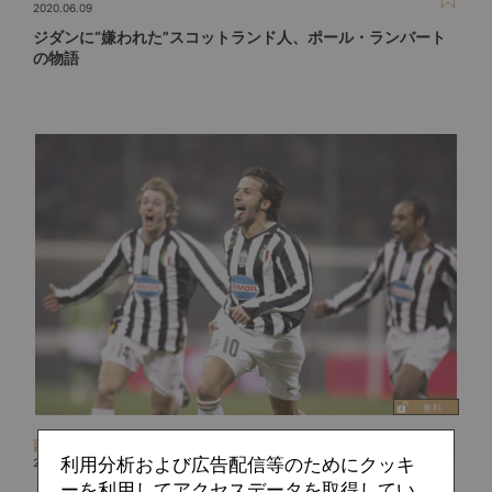
2020.06.09
ジダンに“嫌われた”スコットランド人、ポール・ランバート
の物語
西部 謙司
利用分析および広告配信等のためにクッキ
2019.05.08
ーを利用してアクセスデータを取得してい
「デル・ピエーロ・ゾーン」――左ハーフスペースの支配者