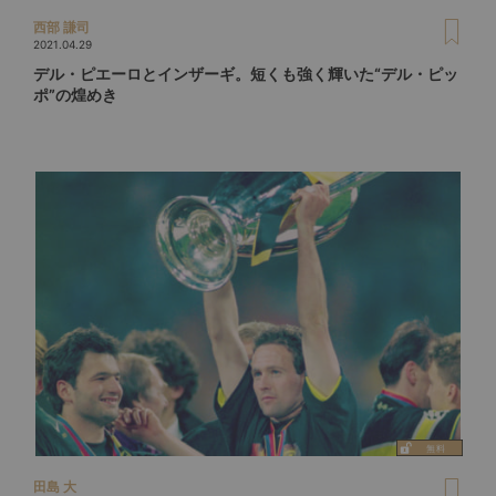
西部 謙司
2021.04.29
デル・ピエーロとインザーギ。短くも強く輝いた“デル・ピッ
ポ”の煌めき
田島 大