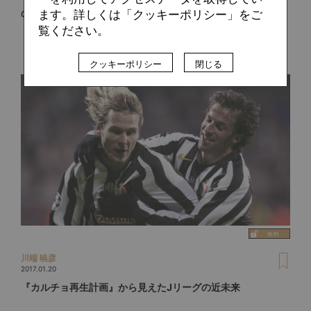
の玉座
ます。詳しくは「クッキーポリシー」をご
覧ください。
クッキーポリシー
閉じる
川端 暁彦
2017.01.20
『カルチョ再生計画』から見えたJリーグの近未来