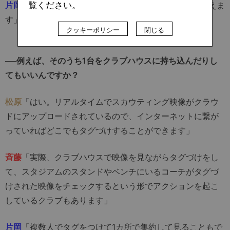
覧ください。
片岡
「ブラウザ上で使えるのでOSに関係なくPCでも使えま
す」
クッキーポリシー
閉じる
──例えば、そのうち1台をクラブハウスに持ち込んだりし
てもいいんですか？
松原
「はい。リアルタイムでスカウティング映像がクラウ
ドにアップロードされているので、インターネットに繋が
っていればどこでもタグづけすることができます」
斉藤
「実際、クラブハウスで映像を見ながらタグづけをし
て、スタジアムのスタンドやベンチにいるコーチがタグづ
けされた映像をチェックするという形でアクションを起こ
しているクラブもあります」
片岡
「複数人でタグをつけて1カ所で集約して見ることもで