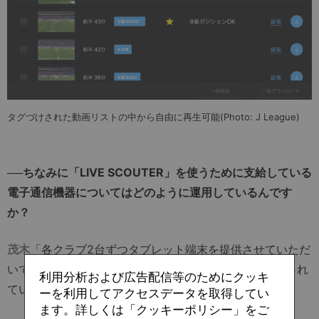
タグづけされた動画リストの中から自由に再生可能(Photo: J League)
──ちなみに「LIVE SCOUTER」を使うために支給している
電子通信機器についてはどのように運用しているんです
か？
茂木
「各クラブ2台ずつタブレット端末を提供させていただ
いています。ベンチで1台、上のスタンドや記者席で見られ
利用分析および広告配信等のためにクッキ
ている分析担当の人が1台という想定です」
ーを利用してアクセスデータを取得してい
ます。詳しくは「クッキーポリシー」をご