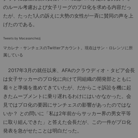
のルール考慮および女子リーグのプロ化を求める内容だっ
たが、たった1人の訴えに大勢の女性が一斉に賛同の声を上
げたのである。
Tweets by Macasanchezj
マカレナ・サンチェスのTwitterアカウント。現在はサン・ロレンソに所
属している
2017年3月の就任以来、AFAのクラウディオ・タピア会長
は女子サッカーのプロ化に向けて同組織の開発部とともに
着々と準備を進めてきていたが、だからこそ訴訟を機に起
きたムーブメントに乗り遅れるわけにはいかなかった。会
見ではプロ化の要因にサンチェスの影響があったのではな
いか？ との問いに「私は2年前からサッカー界の男女平等
に取り組んできた」と答えた会長だが、この一件がプロ化
発表を急がせたことは明白だった。