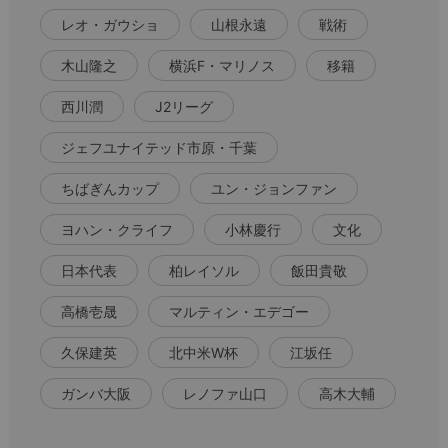
レオ・ガウショ
山根永遠
戦術
木山隆之
横浜F・マリノス
移籍
西川潤
J2リーグ
ジェフユナイテッド市原・千葉
ちばぎんカップ
ユン・ジョンファン
ヨハン・クライフ
小林慶行
文化
日本代表
柏レイソル
飯田貴敬
高橋壱晟
マルティン・エデゴー
久保建英
北中米W杯
江坂任
ガンバ大阪
レノファ山口
高木大輔