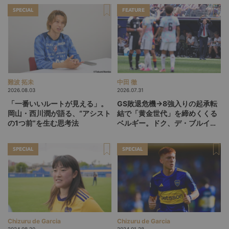
SPECIAL
FEATURE
難波 拓未
中田 徹
2026.08.03
2026.07.31
「一番いいルートが見える」。
GS敗退危機→8強入りの起承転
岡山・西川潤が語る、“アシスト
結で「黄金世代」を締めくくる
の1つ前”を生む思考法
ベルギー。ドク、デ・ブルイネ
を下げて2点差を逆転したリュ
ディ・ガルシア劇場の裏側
SPECIAL
SPECIAL
Chizuru de Garcia
Chizuru de Garcia
2024.08.20
2024.01.28