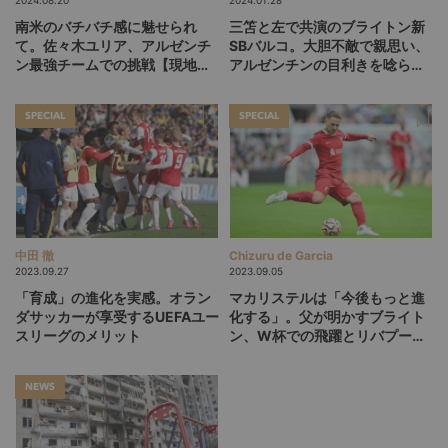
南米のバチバチ感に魅せられ
三笘と左で共演のブライトン新
て。佐々木ユリア、アルゼンチ
SBバルコ。大胆不敵で親思い、
ン最強チームでの挑戦【現地取
アルゼンチンの目利きを唸らせ
材】
た19歳の肖像
SPECIAL
SPECIAL
中田 徹
Chizuru de Garcia
2023.09.27
2023.09.05
「育成」の進化を実感。オラン
マカリステルは「今後もっと進
ダサッカーが享受するUEFAユー
化する」。父が明かすブライト
スリーグのメリット
ン、W杯での飛躍とリバプール
入りの必然【後編】
NEWS