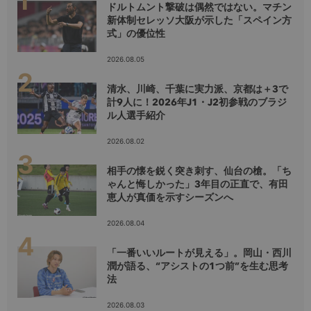
ドルトムント撃破は偶然ではない。マチン
新体制セレッソ大阪が示した「スペイン方
式」の優位性
2026.08.05
清水、川崎、千葉に実力派、京都は＋3で
計9人に！2026年J1・J2初参戦のブラジ
ル人選手紹介
2026.08.02
相手の懐を鋭く突き刺す、仙台の槍。「ち
ゃんと悔しかった」3年目の正直で、有田
恵人が真価を示すシーズンへ
2026.08.04
「一番いいルートが見える」。岡山・西川
潤が語る、“アシストの1つ前”を生む思考
法
2026.08.03