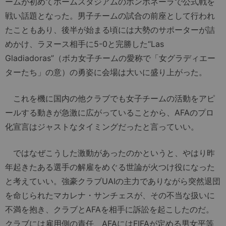
ームが初めてホームスタジアムのボンボネーラで公式戦を
戦い話題となった。男子チームの試合の前座として行われ
たこともあり、後半が始まる頃には大勢のサポーターが詰
めかけ、ラヌース相手に5-0と完勝した“Las
Gladiadoras”（ボカ女子チームの愛称で「女グラディエー
ターたち」の意）の勇姿に会場は大いに盛り上がった。
これを機に国内の他クラブでも女子チームの活動をアピ
ールする動きが急激に広がっていることから、AFAのプロ
化宣言はジャストなタイミングだったと言っていい。
ではなぜこうした激動があったのかというと、やはり昨
年起きたある選手の解雇をめぐる世論が火つけ役になった
と考えていい。強豪クラブUAIの主力でありながら突然退団
を命じられたマカレナ・サンチェスが、その不当な扱いに
不満を抱き、クラブとAFAを相手に訴訟を起こしたのだ。
クラブには雇用側の責任、AFAにはFIFAが定める男女平等