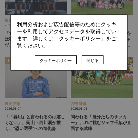
柏原 敏
ひぐらしひなつ
利用分析および広告配信等のためにクッキ
2026.08.06
2026.08.05
ーを利用してアクセスデータを取得してい
「13人、14人」のフットボール
「みんなのセカンドクラブ」を
ます。詳しくは「クッキーポリシー」をご
は実現するか。吉本監督の徳島
目指して。躍進するテゲバジャ
ヴォルティスが描く“新章”
ーロ宮崎が示す「クラブを育て
覧ください。
る」という価値観
クッキーポリシー
閉じる
SPECIAL
SPECIAL
難波 拓未
西部 謙司
2026.08.04
2026.08.03
「『器用』と言われるのは嬉し
問われる「自分たちのサッカ
くない」。岡山・西川潤が描
ー」。J1に挑むジェフ千葉が直
く、"恐い選手"への進化論
面する試練