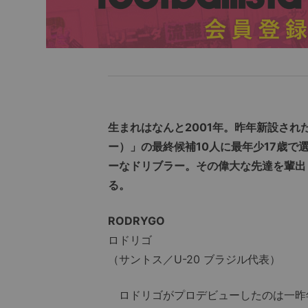
生まれはなんと2001年。昨年新設され
ー）」の最終候補10人に最年少17歳で
ーなドリブラー。その偉大な先達を輩出
る。
RODRYGO
ロドリゴ
（サントス／U-20 ブラジル代表）
ロドリゴがプロデビューしたのは一昨年