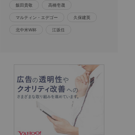
飯田貴敬
高橋壱晟
マルティン・エデゴー
久保建英
北中米W杯
江坂任