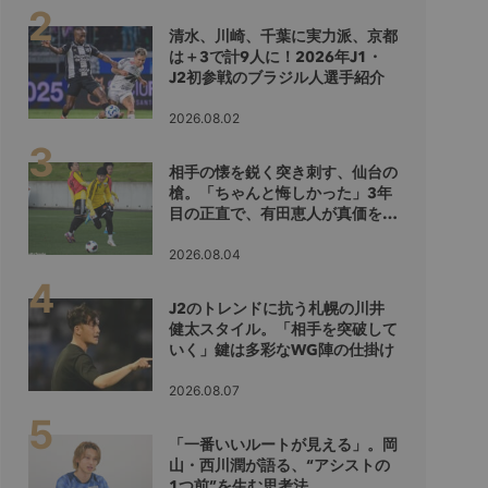
清水、川崎、千葉に実力派、京都
は＋3で計9人に！2026年J1・
J2初参戦のブラジル人選手紹介
2026.08.02
相手の懐を鋭く突き刺す、仙台の
槍。「ちゃんと悔しかった」3年
目の正直で、有田恵人が真価を示
すシーズンへ
2026.08.04
J2のトレンドに抗う札幌の川井
健太スタイル。「相手を突破して
いく」鍵は多彩なWG陣の仕掛け
2026.08.07
「一番いいルートが見える」。岡
山・西川潤が語る、“アシストの
1つ前”を生む思考法