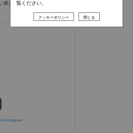
覧ください。
い夜だよ！」と投稿したことは、今でも語り草になってい
クッキーポリシー
閉じる
n Instagram