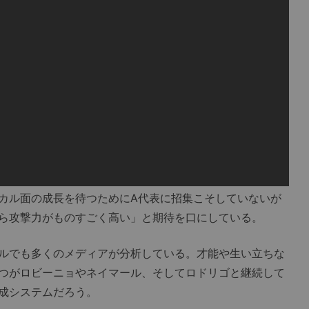
カル面の成長を待つためにA代表に招集こそしていないが
ら攻撃力がものすごく高い」と期待を口にしている。
ルでも多くのメディアが分析している。才能や生い立ちな
つがロビーニョやネイマール、そしてロドリゴと継続して
成システムだろう。