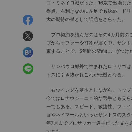
コ・ミネイロ戦だった。16歳で出場した
得点。右利きなのに左足でも決め、ドリ
大の期待の星として話題をさらった。
プロ契約を結んだのはその4カ月前の
ブからオファーや打診が届く中、サント
束することで、5年間の契約にこぎつけ
サンパウロ郊外で生まれたロドリゴは、
トスに引き抜かれこれが転機となる。
右ウイングを基本としながら、トップ
今ではロナウジーニョ的な選手とも見ら
ーでもある。スピード、敏捷性、フェイ
ョやネイマールといったサントスのスタ
年7月までプロサッカー選手だった父を
できた。