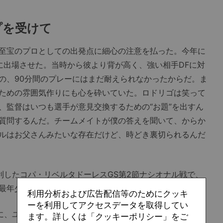
プを受けて
至宝のプロとしての出発点に細心の注意を払った。今年に
に出場させた。当時から彼より背が高く、強い相手DFに対
の、90分間のプレーにはまだ耐えられなかったからだ。ま
ための雰囲気作りにも心を砕いていた。ロドリゴは笑って
、監督はいつも選手が意見交換するための“お題”を出すん
質問するんだ。チームメイトが僕の答えを聞いて、からか
ルはお父さんみたいな存在だけど、時どき裏切られるんだ
利したコパ・リベルタドーレスGS第2節ナシオナル戦で、
最年少となる17歳2カ月6日でゴールを決めた。
利用分析および広告配信等のためにクッキ
ーを利用してアクセスデータを取得してい
amに、ユーモアを交えて「ごめんね、先生。学校を休んだけ
ます。詳しくは「クッキーポリシー」をご