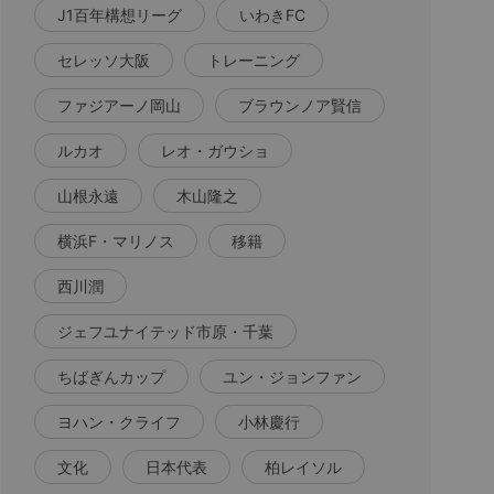
J1百年構想リーグ
いわきFC
セレッソ大阪
トレーニング
ファジアーノ岡山
ブラウンノア賢信
ルカオ
レオ・ガウショ
山根永遠
木山隆之
横浜F・マリノス
移籍
西川潤
ジェフユナイテッド市原・千葉
ちばぎんカップ
ユン・ジョンファン
ヨハン・クライフ
小林慶行
文化
日本代表
柏レイソル