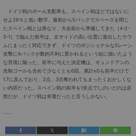
ドイツ戦のボール支配率も、スペイン戦ほどではないに
せよ26％と低い数字。最初から5バックでスペースを閉じ
たスペイン戦とは異なり、大会前から準備してきた［4-2-
3-1］で臨んだ前半は、左サイドの高い位置に進出したラウ
ムにまったく対応できず、ドイツのポジショナルな5レーン
攻撃に4バックが数的不利に置かれるという絵に描いたよう
な苦境に陥った。前半に与えた決定機は、ギュンドアンの
先制ゴールも含めて少なくとも6回。累計xGも前半だけで
1.7に及んでおり、2点、3点奪われてもまったくおかしくな
い内容だった。スペイン戦の前半を1失点でしのいだのは必
然だが、ドイツ戦は幸運だったと言うしかない。
……