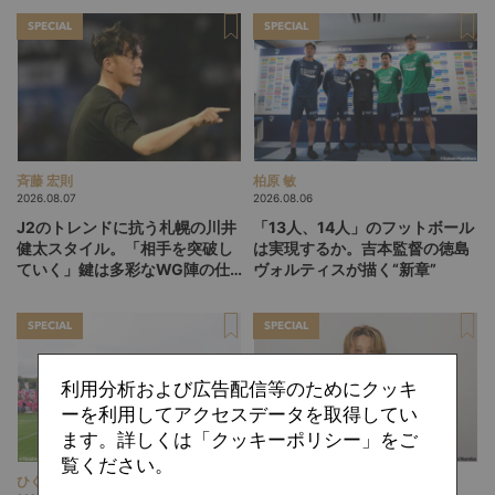
SPECIAL
SPECIAL
斉藤 宏則
柏原 敏
2026.08.07
2026.08.06
J2のトレンドに抗う札幌の川井
「13人、14人」のフットボール
健太スタイル。「相手を突破し
は実現するか。吉本監督の徳島
ていく」鍵は多彩なWG陣の仕
ヴォルティスが描く“新章”
掛け
SPECIAL
SPECIAL
利用分析および広告配信等のためにクッキ
ーを利用してアクセスデータを取得してい
ます。詳しくは「クッキーポリシー」をご
覧ください。
ひぐらしひなつ
難波 拓未