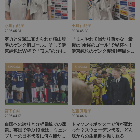
小川 由紀子
小川 由紀子
2026.05.31
2026.05.30
努力と先輩に支えられた横山歩
「まあやれて当たり前かな」最
夢のゲンク初ゴール。そして伊
後は“余裕のゴール”でW杯へ！
東純也はW杯で「“2人”の分も頑
伊東純也のゲンク復帰1年目を総
張る」【後編】
括【前編】
SPECIAL
SPECIAL
宮下 白斗
佐藤 真理子
2026.04.17
2026.04.12
自国への誇りと分析目線での課
トマソン→ポッターで何が変わ
題。英国で学ぶ19歳は、ウェン
った？スウェーデン代表、どん
ブリーの日本代表に何を観た
底からの生還劇を振り返る