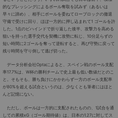
的なプレッシングによるボール奪取を試みず（あるいは
早々に諦め）、相手にボールを委ねてローブロックの撤退
守備で受けに回り、ほぼ一方的に押し込まれて1 ゴールを許
した。1点のビハインドで折り返した後半、攻撃力を高める
狙いを持った選手交代を契機に攻勢に転じ、10分足らずの
短い時間に2ゴールを奪って逆転すると、再び守勢に戻って
残り時間を守り倒して逃げ切った。
データ分析会社Optaによると、スペイン戦のボール支配
率17.7%は、W杯の勝利チームで史上最も低い数値だとのこ
と。そもそも、勝ち負けにかかわらず一方のボール支配率
が80%を超える試合というのは、少なくとも筆者にはほと
んど記憶にない。
ただし、ボールは一方的に支配されたものの、1試合を通
しての累積xG（ゴール期待値）は、日本の1.27に対してス