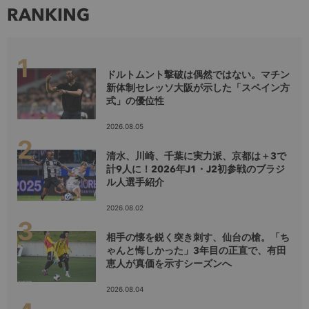
RANKING
ドルトムント撃破は偶然ではない。マチン
新体制セレッソ大阪が示した「スペイン方
式」の優位性
2026.08.05
清水、川崎、千葉に実力派、京都は＋3で
計9人に！2026年J1・J2初参戦のブラジ
ル人選手紹介
2026.08.02
相手の懐を鋭く突き刺す、仙台の槍。「ち
ゃんと悔しかった」3年目の正直で、有田
恵人が真価を示すシーズンへ
2026.08.04