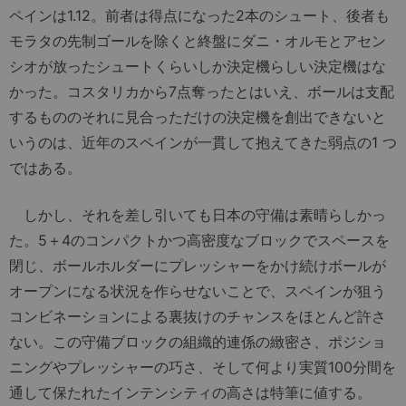
ペインは1.12。前者は得点になった2本のシュート、後者も
モラタの先制ゴールを除くと終盤にダニ・オルモとアセン
シオが放ったシュートくらいしか決定機らしい決定機はな
かった。コスタリカから7点奪ったとはいえ、ボールは支配
するもののそれに見合っただけの決定機を創出できないと
いうのは、近年のスペインが一貫して抱えてきた弱点の1 つ
ではある。
しかし、それを差し引いても日本の守備は素晴らしかっ
た。5＋4のコンパクトかつ高密度なブロックでスペースを
閉じ、ボールホルダーにプレッシャーをかけ続けボールが
オープンになる状況を作らせないことで、スペインが狙う
コンビネーションによる裏抜けのチャンスをほとんど許さ
ない。この守備ブロックの組織的連係の緻密さ、ポジショ
ニングやプレッシャーの巧さ、そして何より実質100分間を
通して保たれたインテンシティの高さは特筆に値する。