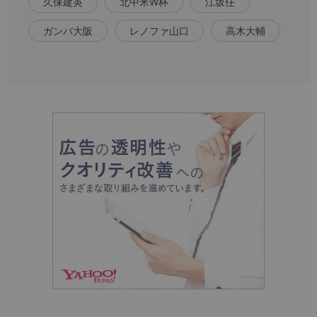
久保建英
北中米W杯
江坂任
ガンバ大阪
レノファ山口
高木大輔