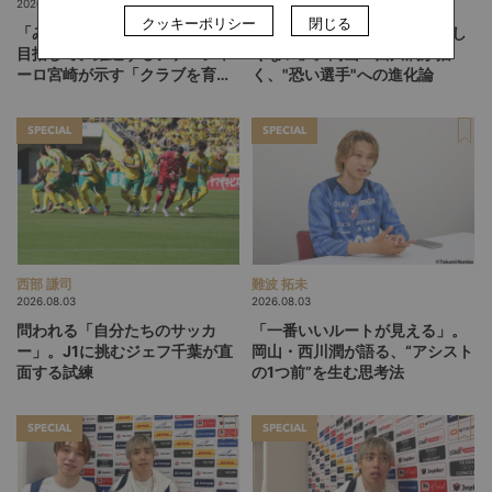
2026.08.05
2026.08.04
クッキーポリシー
閉じる
「みんなのセカンドクラブ」を
「『器用』と言われるのは嬉し
目指して。躍進するテゲバジャ
くない」。岡山・西川潤が描
ーロ宮崎が示す「クラブを育て
く、"恐い選手"への進化論
る」という価値観
SPECIAL
SPECIAL
西部 謙司
難波 拓未
2026.08.03
2026.08.03
問われる「自分たちのサッカ
「一番いいルートが見える」。
ー」。J1に挑むジェフ千葉が直
岡山・西川潤が語る、“アシスト
面する試練
の1つ前”を生む思考法
SPECIAL
SPECIAL