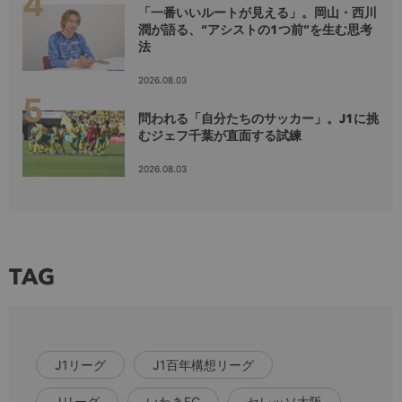
「一番いいルートが見える」。岡山・西川
潤が語る、“アシストの1つ前”を生む思考
法
2026.08.03
問われる「自分たちのサッカー」。J1に挑
むジェフ千葉が直面する試練
2026.08.03
TAG
J1リーグ
J1百年構想リーグ
Jリーグ
いわきFC
セレッソ大阪