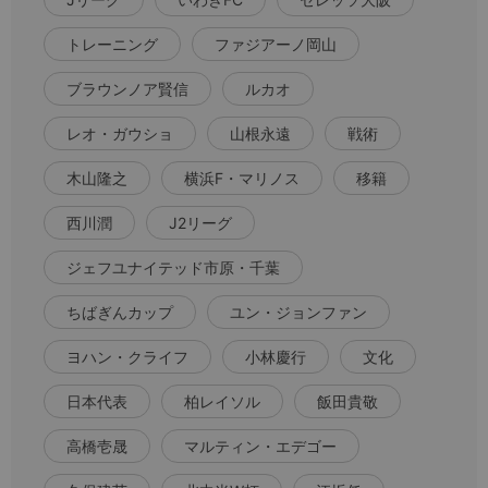
トレーニング
ファジアーノ岡山
ブラウンノア賢信
ルカオ
レオ・ガウショ
山根永遠
戦術
木山隆之
横浜F・マリノス
移籍
西川潤
J2リーグ
ジェフユナイテッド市原・千葉
ちばぎんカップ
ユン・ジョンファン
ヨハン・クライフ
小林慶行
文化
日本代表
柏レイソル
飯田貴敬
高橋壱晟
マルティン・エデゴー