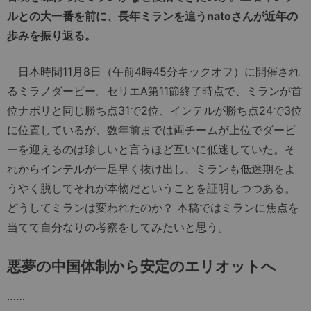
ルとの大一番を前に、長年ミランを追うnatoさんが近年の
歩みを振り返る。
日本時間11月8日（午前4時45分キックオフ）に開催され
るミラノダービー。セリエA第11節終了時点で、ミランが首
位ナポリと同じ勝ち点31で2位、インテルが勝ち点24で3位
に位置しているが、数年前までは両チームが上位でダービ
ーを迎えるのは珍しいと言うほど互いに低迷していた。そ
れからインテルが一足早く抜け出し、ミランも低迷期をよ
うやく脱してそれが本物だということを証明しつつある。
どうしてミランは変われたのか？ 本稿ではミランに焦点を
当てて自分なりの考察をしてみたいと思う。
悪夢の中国体制から安定のエリオットへ
……