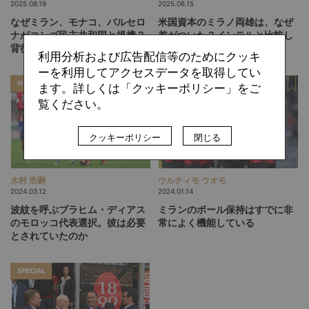
2025.08.19
2025.08.15
なぜミラン、モナコ、バルセロ
米国資本のミラノ両雄は、なぜ
ナがコンゴ民主共和国と提携？
差がついた？インテルと比較し
背後に迫るルワンダとの代理戦
つつ、ミランの経営を読む
利用分析および広告配信等のためにクッキ
争の影
ーを利用してアクセスデータを取得してい
NEWS
SPECIAL
ます。詳しくは「クッキーポリシー」をご
覧ください。
クッキーポリシー
閉じる
木村 浩嗣
ウルティモ ウオモ
2024.03.12
2024.01.14
波紋を呼ぶブラヒム・ディアス
ミランのボール保持はすでに非
のモロッコ代表選択。彼は必要
常によく機能している
とされていたのか
SPECIAL