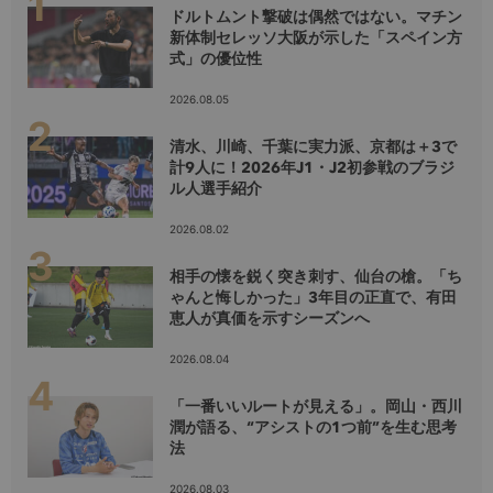
ドルトムント撃破は偶然ではない。マチン
新体制セレッソ大阪が示した「スペイン方
式」の優位性
2026.08.05
清水、川崎、千葉に実力派、京都は＋3で
計9人に！2026年J1・J2初参戦のブラジ
ル人選手紹介
2026.08.02
相手の懐を鋭く突き刺す、仙台の槍。「ち
ゃんと悔しかった」3年目の正直で、有田
恵人が真価を示すシーズンへ
2026.08.04
「一番いいルートが見える」。岡山・西川
潤が語る、“アシストの1つ前”を生む思考
法
2026.08.03