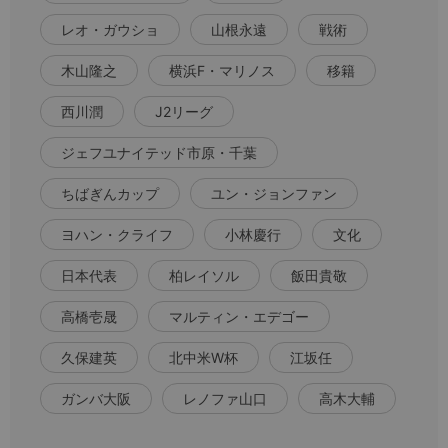
レオ・ガウショ
山根永遠
戦術
木山隆之
横浜F・マリノス
移籍
西川潤
J2リーグ
ジェフユナイテッド市原・千葉
ちばぎんカップ
ユン・ジョンファン
ヨハン・クライフ
小林慶行
文化
日本代表
柏レイソル
飯田貴敬
高橋壱晟
マルティン・エデゴー
久保建英
北中米W杯
江坂任
ガンバ大阪
レノファ山口
高木大輔