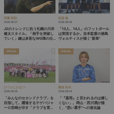
斉藤 宏則
柏原 敏
2026.08.07
2026.08.06
J2のトレンドに抗う札幌の川井
「13人、14人」のフットボール
健太スタイル。「相手を突破し
は実現するか。吉本監督の徳島
ていく」鍵は多彩なWG陣の仕
ヴォルティスが描く“新章”
掛け
SPECIAL
SPECIAL
ひぐらしひなつ
難波 拓未
2026.08.05
2026.08.04
「みんなのセカンドクラブ」を
「『器用』と言われるのは嬉し
目指して。躍進するテゲバジャ
くない」。岡山・西川潤が描
ーロ宮崎が示す「クラブを育て
く、"恐い選手"への進化論
る」という価値観