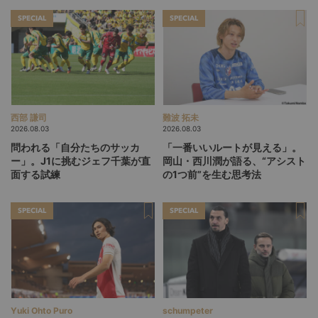
SPECIAL
SPECIAL
西部 謙司
難波 拓未
2026.08.03
2026.08.03
問われる「自分たちのサッカ
「一番いいルートが見える」。
ー」。J1に挑むジェフ千葉が直
岡山・西川潤が語る、“アシスト
面する試練
の1つ前”を生む思考法
SPECIAL
SPECIAL
Yuki Ohto Puro
schumpeter