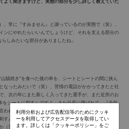
てよく聞きますけど、実態の部分を少し詳しく教えていた
）。常に『すみません』と謝っているのが実態で（笑）、
インにやれたらいいんでしょうけど、それを支える部分の
ならしみたいな部分がありましたね」
山賊焼き”を食べた後の串を、シートとシートの間に挟ん
となったみたいで（笑）、苦情の電話がかかってきたと社
で、次の年にまた新しく入ってきた選手が、また近所のお
た串をシートに刺すんですよ。また社長に呼ばれて、『去年
言われたので、『社長。新しい子が入ってきて、山賊焼き
利用分析および広告配信等のためにクッキ
刺すんですよ。毎年、繰り返して言わなあかんのですか。
ーを利用してアクセスデータを取得してい
ます。詳しくは「クッキーポリシー」をご
か（笑）、そうやって会社の理解を深めたり、選手育成と