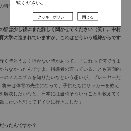
覧ください。
の時間が、最初は必要だったかなと思いますね」
クッキーポリシー
閉じる
の話は少し後にまた詳しく聞かせてください（笑）。中村
育大学に進まれていますが、これはどういう経緯からです
行く時とうまく行かない時があって、『これって何でうま
からなかったんですよ。指導者の言っていることも表面的
ーのメカニズムを知りたいなという想いが、プレーヤーだ
。将来は体育の先生になって、子供たちにサッカーを教え
を解決したいなと。日本には当時そういうことを教えてく
強したいと思ってドイツに行きました」
だったんですか？