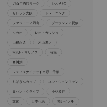
J1百年構想リーグ
いわきFC
セレッソ大阪
トレーニング
ファジアーノ岡山
ブラウンノア賢信
ルカオ
レオ・ガウショ
山根永遠
木山隆之
横浜F・マリノス
移籍
西川潤
ジェフユナイテッド市原・千葉
ちばぎんカップ
ユン・ジョンファン
ヨハン・クライフ
小林慶行
文化
日本代表
柏レイソル