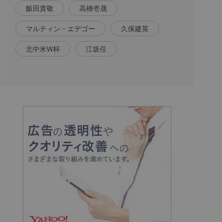
飯田貴敬
高橋壱晟
マルティン・エデゴー
久保建英
北中米W杯
江坂任