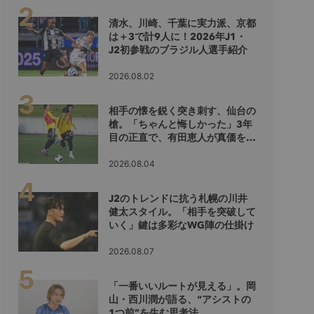
清水、川崎、千葉に実力派、京都
は＋3で計9人に！2026年J1・
J2初参戦のブラジル人選手紹介
2026.08.02
相手の懐を鋭く突き刺す、仙台の
槍。「ちゃんと悔しかった」3年
目の正直で、有田恵人が真価を示
すシーズンへ
2026.08.04
J2のトレンドに抗う札幌の川井
健太スタイル。「相手を突破して
いく」鍵は多彩なWG陣の仕掛け
2026.08.07
「一番いいルートが見える」。岡
山・西川潤が語る、“アシストの
1つ前”を生む思考法