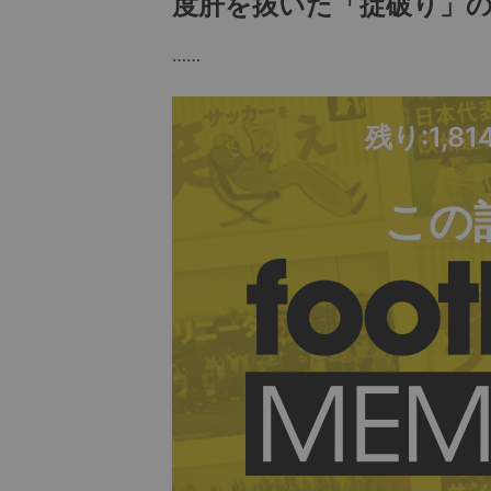
度肝を抜いた「掟破り」
……
残り:1,8
この