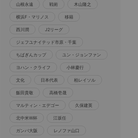
山根永遠
戦術
木山隆之
横浜F・マリノス
移籍
西川潤
J2リーグ
ジェフユナイテッド市原・千葉
ちばぎんカップ
ユン・ジョンファン
ヨハン・クライフ
小林慶行
文化
日本代表
柏レイソル
飯田貴敬
高橋壱晟
マルティン・エデゴー
久保建英
北中米W杯
江坂任
ガンバ大阪
レノファ山口