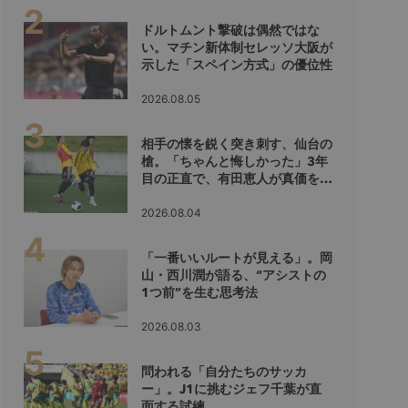
ドルトムント撃破は偶然ではな
い。マチン新体制セレッソ大阪が
示した「スペイン方式」の優位性
2026.08.05
相手の懐を鋭く突き刺す、仙台の
槍。「ちゃんと悔しかった」3年
目の正直で、有田恵人が真価を示
すシーズンへ
2026.08.04
「一番いいルートが見える」。岡
山・西川潤が語る、“アシストの
1つ前”を生む思考法
2026.08.03
問われる「自分たちのサッカ
ー」。J1に挑むジェフ千葉が直
面する試練