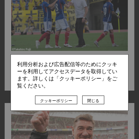
舩木 渉
利用分析および広告配信等のためにクッキ
2023.06.19
ーを利用してアクセスデータを取得してい
横浜F・マリノスとブライトンの「ビルドアップ＝疑似カウ
ます。詳しくは「クッキーポリシー」をご
ンター」
覧ください。
クッキーポリシー
閉じる