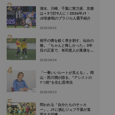
清水、川崎、千葉に実力派、京都
は＋3で計9人に！2026年J1・
J2初参戦のブラジル人選手紹介
2026.08.02
相手の懐を鋭く突き刺す、仙台の
槍。「ちゃんと悔しかった」3年
目の正直で、有田恵人が真価を示
すシーズンへ
2026.08.04
「一番いいルートが見える」。岡
山・西川潤が語る、“アシストの
1つ前”を生む思考法
2026.08.03
問われる「自分たちのサッカ
ー」。J1に挑むジェフ千葉が直
面する試練