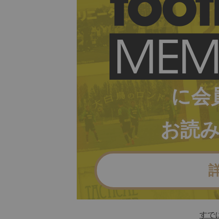
に会
お読
すで