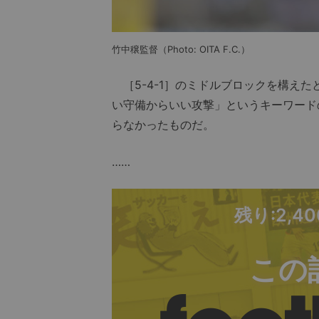
竹中穣監督（Photo: OITA F.C.）
［5-4-1］のミドルブロックを構え
い守備からいい攻撃」というキーワード
らなかったものだ。
……
残り:2,4
この