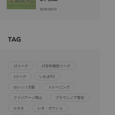
2026.08.03
TAG
J1リーグ
J1百年構想リーグ
Jリーグ
いわきFC
セレッソ大阪
トレーニング
ファジアーノ岡山
ブラウンノア賢信
ルカオ
レオ・ガウショ