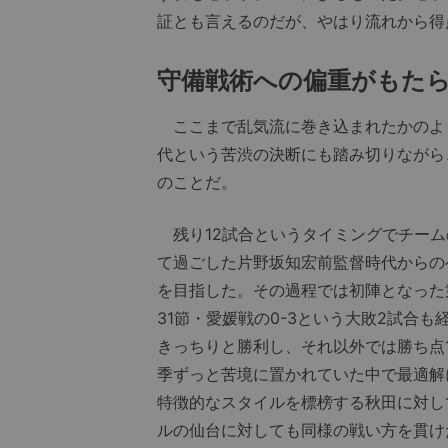
証とも言えるのだが、やはり流れから得
守備戦術への偏重がもたら
ここまで乱気流に巻き込まれたかのよ
代という苦渋の決断にも踏み切りながら
のことだ。
残り12試合というタイミングでチーム
て過ごした片野坂知宏前監督時代からの
を目指した。その過程では初陣となった第
31節・愛媛戦の0-3という大敗2試合
きっちりと勝利し、それ以外では勝ち点
季ずっと苦境に置かれていた中で最適解
特徴的なスタイルを標榜する秋田に対し
ルの仙台に対しても同様の戦い方を貫け