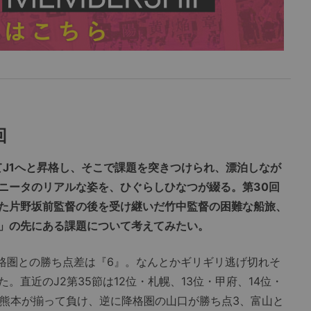
回
てJ1へと昇格し、そこで課題を突きつけられ、漂泊しなが
ニータのリアルな姿を、ひぐらしひなつが綴る。第30回
た片野坂前監督の後を受け継いだ竹中監督の困難な船旅、
」の先にある課題について考えてみたい。
格圏との勝ち点差は『6』。なんとかギリギリ逃げ切れそ
直近のJ2第35節は12位・札幌、13位・甲府、14位・
位・熊本が揃って負け、逆に降格圏の山口が勝ち点3、富山と