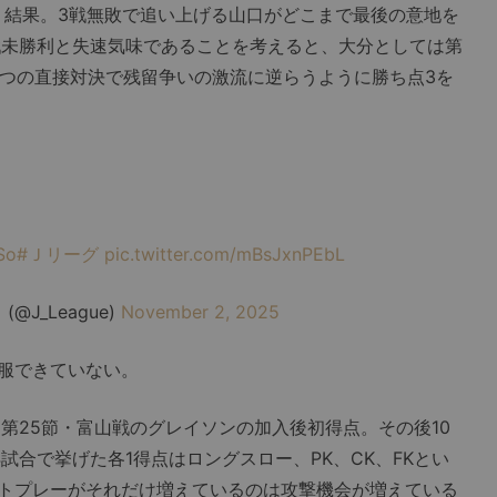
う結果。3戦無敗で追い上げる山口がどこまで最後の意地を
戦未勝利と失速気味であることを考えると、大分としては第
2つの直接対決で残留争いの激流に逆らうように勝ち点3を
So
#Ｊリーグ
pic.twitter.com/mBsJxnPEbL
J_League)
November 2, 2025
服できていない。
第25節・富山戦のグレイソンの加入後初得点。その後10
試合で挙げた各1得点はロングスロー、PK、CK、FKとい
トプレーがそれだけ増えているのは攻撃機会が増えている