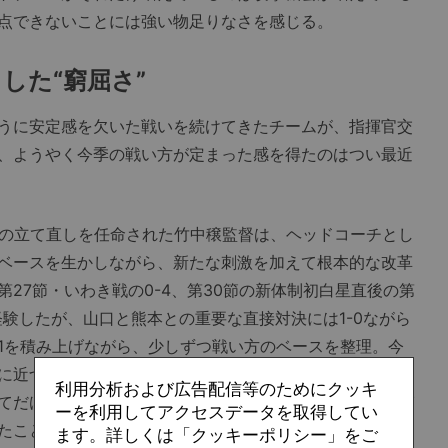
点できないことには強い物足りなさを感じる。
した“窮屈さ”
うに安定感を欠いた戦いを続けてきたチームが、指揮官交
、ようやく今季の戦い方が定まった感を得たのはつい最近
の立て直しを任命された竹中穣監督は、ヘッドコーチとし
ベースを生かしながら、新たな刺激を加えて根本的な改革
27節・いわき戦の0-4、第30節の新体制初白星直後の第
も経験したが、山口と熊本との重要な直接対決には1-0ながら
1を積み上げながら、少しずつ戦い方のベースを整理。今
に近づいた感覚を掴めたのは、第32節の秋田戦だったか。
利用分析および広告配信等のためにクッキ
てだけでなく、第33節に、今季最も苦手としていたスタイ
ーを利用してアクセスデータを取得してい
たことが、その手ごたえの信頼性を高めた。
ます。詳しくは「クッキーポリシー」をご