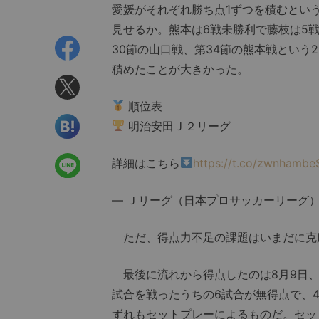
愛媛がそれぞれ勝ち点1ずつを積むとい
見せるか。熊本は6戦未勝利で藤枝は5
30節の山口戦、第34節の熊本戦という
積めたことが大きかった。
順位表
明治安田Ｊ２リーグ
詳細はこちら
https://t.co/zwnhambe
— Ｊリーグ（日本プロサッカーリーグ） (@
ただ、得点力不足の課題はいまだに克
最後に流れから得点したのは8月9日、
試合を戦ったうちの6試合が無得点で、4
ずれもセットプレーによるものだ。セッ