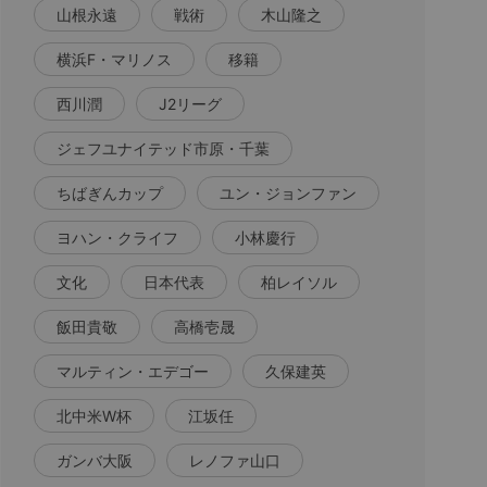
山根永遠
戦術
木山隆之
横浜F・マリノス
移籍
西川潤
J2リーグ
ジェフユナイテッド市原・千葉
ちばぎんカップ
ユン・ジョンファン
ヨハン・クライフ
小林慶行
文化
日本代表
柏レイソル
飯田貴敬
高橋壱晟
マルティン・エデゴー
久保建英
北中米W杯
江坂任
ガンバ大阪
レノファ山口