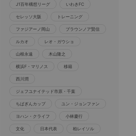
J1百年構想リーグ
いわきFC
セレッソ大阪
トレーニング
ファジアーノ岡山
ブラウンノア賢信
ルカオ
レオ・ガウショ
山根永遠
木山隆之
横浜F・マリノス
移籍
西川潤
ジェフユナイテッド市原・千葉
ちばぎんカップ
ユン・ジョンファン
ヨハン・クライフ
小林慶行
文化
日本代表
柏レイソル