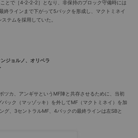
ことで［4-2-2-2］となり、非保持のブロック守備時には
最終ラインまで下がって5バックを形成し、マクトミネイ
変システムを採用していた。
オンジョルノ、オリベラ
イ
ツカ、アンギサというMF陣と共存させるために、当初
イングバック（マッゾッキ）を外してMF（マクトミネイ）を加
ング、3セントラルMF、4バックの最終ラインは左SBと