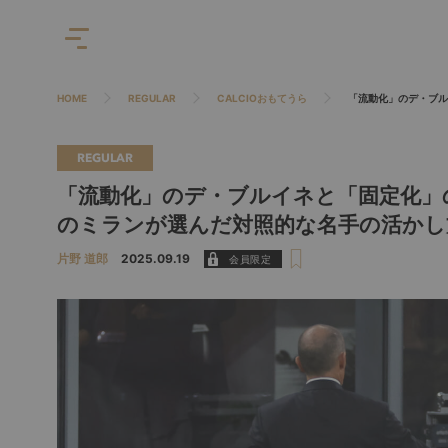
HOME
REGULAR
CALCIOおもてうら
「流動化」のデ・ブル
REGULAR
「流動化」のデ・ブルイネと「固定化」
のミランが選んだ対照的な名手の活かし
片野 道郎
2025.09.19