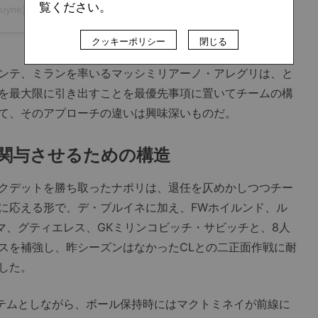
覧ください。
ndebruyne)がシェアした投稿
クッキーポリシー
閉じる
ンテ、ミランを率いるマッシミリアーノ・アレグリは、と
を最大限に引き出すことを最優先事項に置いてチームの構
て、そのアプローチの違いは興味深いものだ。
関与させるための構造
クデットを勝ち取ったナポリは、退任を仄めかしつつチー
に応える形で、デ・ブルイネに加え、FWホイルンド、ル
マ、グティエレス、GKミリンコビッチ・サビッチと、8人
スを補強し、昨シーズンはなかったCLとの二正面作戦に耐
した。
ステムとしながら、ボール保持時にはマクトミネイが前線に