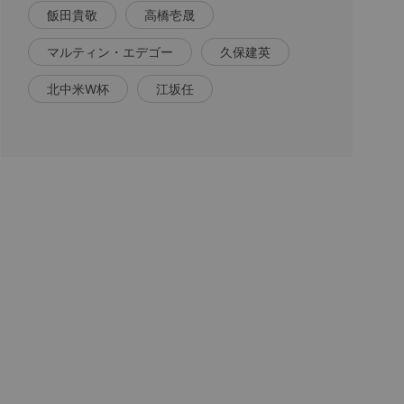
飯田貴敬
高橋壱晟
マルティン・エデゴー
久保建英
北中米W杯
江坂任