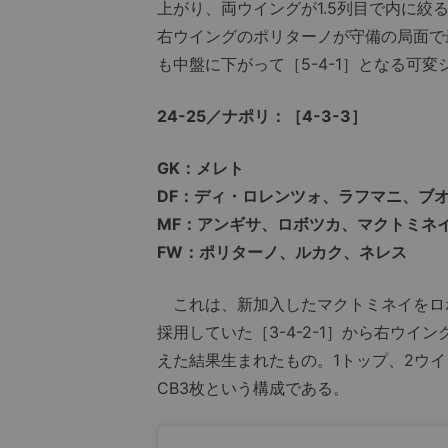
上がり、両ウイングが1.5列目で内に絞る
右ウイングのポリターノが守備の局面で
も中盤に下がって［5-4-1］となる可
24-25／ナポリ：［4-3-3］
GK：メレト
DF：ディ・ロレンツォ、ラフマニ、ブ
MF：アンギサ、ロボツカ、マクトミネ
FW：ポリターノ、ルカク、ネレス
これは、新加入したマクトミネイをロボ
採用していた［3-4-2-1］から右ウ
えた結果生まれたもの。1トップ、2ウイ
CB3枚という構成である。