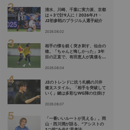
清水、川崎、千葉に実力派、京都
は＋3で計9人に！2026年J1・
J2初参戦のブラジル人選手紹介
2026.08.02
相手の懐を鋭く突き刺す、仙台の
槍。「ちゃんと悔しかった」3年
目の正直で、有田恵人が真価を示
すシーズンへ
2026.08.04
J2のトレンドに抗う札幌の川井
健太スタイル。「相手を突破して
いく」鍵は多彩なWG陣の仕掛け
2026.08.07
「一番いいルートが見える」。岡
山・西川潤が語る、“アシストの
1つ前”を生む思考法