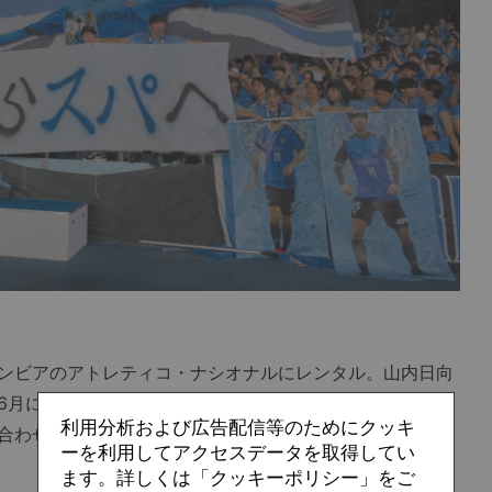
ンビアのアトレティコ・ナシオナルにレンタル。山内日向
6月に柏レイソルへ復帰した瀬川祐輔、5月にFC今治に期
利用分析および広告配信等のためにクッキ
合わせて、シーズン当初に在籍していたフィールドプレー
ーを利用してアクセスデータを取得してい
ます。詳しくは「クッキーポリシー」をご