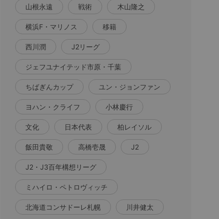
山根永遠
戦術
木山隆之
横浜F・マリノス
移籍
西川潤
J2リーグ
ジェフユナイテッド市原・千葉
ちばぎんカップ
ユン・ジョンファン
ヨハン・クライフ
小林慶行
文化
日本代表
柏レイソル
飯田貴敬
高橋壱晟
J2
J2・J3百年構想リーグ
ミハイロ・ペトロヴィッチ
北海道コンサドーレ札幌
川井健太