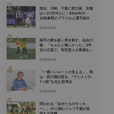
清水、川崎、千葉に実力派、京都
は＋3で計9人に！2026年J1・
J2初参戦のブラジル人選手紹介
2026.08.02
相手の懐を鋭く突き刺す、仙台の
槍。「ちゃんと悔しかった」3年
目の正直で、有田恵人が真価を示
すシーズンへ
2026.08.04
「一番いいルートが見える」。岡
山・西川潤が語る、“アシストの
1つ前”を生む思考法
2026.08.03
問われる「自分たちのサッカ
ー」。J1に挑むジェフ千葉が直
面する試練