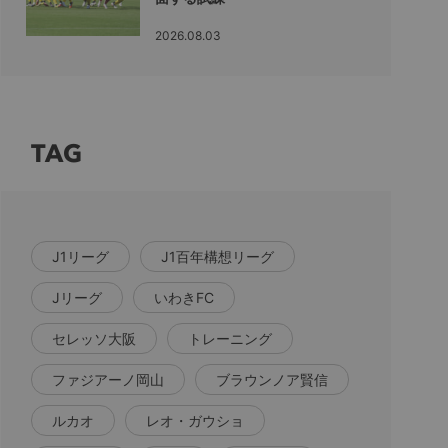
2026.08.03
TAG
J1リーグ
J1百年構想リーグ
Jリーグ
いわきFC
セレッソ大阪
トレーニング
ファジアーノ岡山
ブラウンノア賢信
ルカオ
レオ・ガウショ