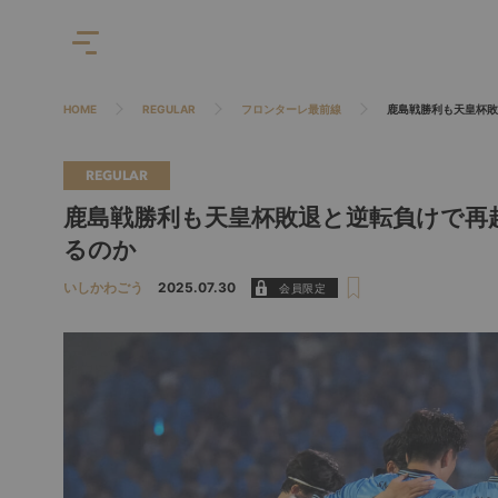
HOME
REGULAR
フロンターレ最前線
鹿島戦勝利も天皇杯敗
REGULAR
鹿島戦勝利も天皇杯敗退と逆転負けで再起
るのか
いしかわごう
2025.07.30