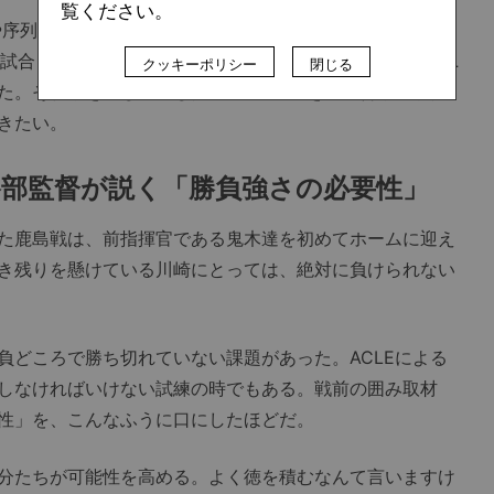
覧ください。
序列にも多少なりとも変化が生まれるのは当然のことだ。
2試合と天皇杯1試合の3試合のみだが、どれも今季のターニ
クッキーポリシー
閉じる
た。それらを通じて感じた川崎Fの現状を、監督や選手た
きたい。
谷部監督が説く「勝負強さの必要性」
た鹿島戦は、前指揮官である鬼木達を初めてホームに迎え
生き残りを懸けている川崎にとっては、絶対に負けられない
どころで勝ち切れていない課題があった。ACLEによる
しなければいけない試練の時でもある。戦前の囲み取材
性」を、こんなふうに口にしたほどだ。
分たちが可能性を高める。よく徳を積むなんて言いますけ