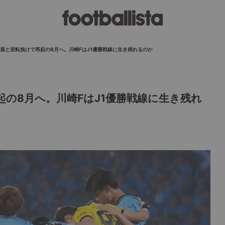
退と逆転負けで再起の8月へ。川崎FはJ1優勝戦線に生き残れるのか
の8月へ。川崎FはJ1優勝戦線に生き残れ