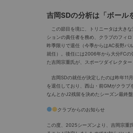
吉岡SDの分析は「ボール
この節目を境に、トリニータは大きな変
ションの責任者を務め、クラブのフィロ
昨季限りで退任（今季からはAC長野パ
就任）。後任には2006年から大分FC
た吉岡宗重氏が、スポーツダイレクター
吉岡SDの就任が決定したのは昨年11
を退任しており、西山・前GMがクラブ
なんとかJ2残留を決めたシーズン最終
クラブからのお知らせ
この度、2025シーズンより、吉岡宗