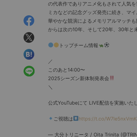
の代表作でありアニメ化もされて人気を
ミカなどの記念グッズ発売に続き、マイ
華やかな競演によるメモリアルマッチも
からは次の10年、そして20年、30年
トップチーム情報
／
このあと14:00〜
2025シーズン新体制発表会
＼
公式YouTubeにて LIVE配信を実施
ご視聴は
https://t.co/W7le5nxVmK
— 大分トリニータ / Oita Trinita (@TRINI