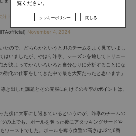
します。
覧ください。
大分トリニータ
#trinita
#三位一体
クッキーポリシー
閉じる
TAofficial)
November 4, 2024
いたので、どちらかというとJ1のチームをよく見ていまし
てはいましたが、やはり昨季、シーズンを通してトリニー
任が決まってからいろいろと自分なりに分析することにな
の強化の仕事をしてきた中で最も大変だったと思います」
導き出した課題とその克服に向けての今季のポイントは、
った後に大事にし過ぎているというのが、昨季のチームの
ッツの上でも、ボールを奪った後にアタッキングサードや
もワーストでした。ボールを奪う位置の高さはJ2で6番