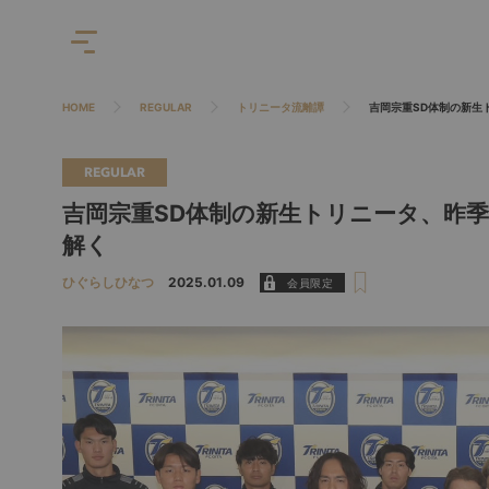
HOME
REGULAR
トリニータ流離譚
吉岡宗重SD体制の新生
REGULAR
吉岡宗重SD体制の新生トリニータ、昨
解く
ひぐらしひなつ
2025.01.09