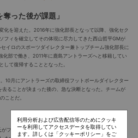
を奪った後が課題」
化を迎えた。2016年に強化部長となって以降、強化セク
ソフィを確立してその体現に尽力してきた西山哲平GMが
ルセイロのスポーツダイレクター兼トップチーム強化部長に
の強化部で働き、2011年に鹿島アントラーズへと移籍してい
として復帰することとなった。
月。10月にアントラーズの取締役フットボールダイレクター
を去ることが決まった後の、急な決断となった。チームが
盤のことだ。
利用分析および広告配信等のためにクッキ
ーを利用してアクセスデータを取得してい
重氏がフットボール事業本部スポーツダイレクターに就任す
ます。詳しくは「クッキーポリシー」をご