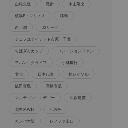
山根永遠
戦術
木山隆之
横浜F・マリノス
移籍
西川潤
J2リーグ
ジェフユナイテッド市原・千葉
ちばぎんカップ
ユン・ジョンファン
ヨハン・クライフ
小林慶行
文化
日本代表
柏レイソル
飯田貴敬
高橋壱晟
マルティン・エデゴー
久保建英
北中米W杯
江坂任
ガンバ大阪
レノファ山口