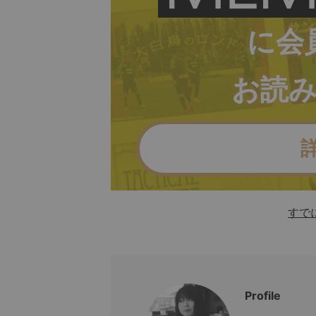
に会
お読
すで
Profile