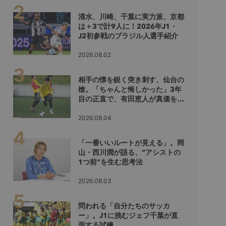
清水、川崎、千葉に実力派、京都
は＋3で計9人に！2026年J1・
J2初参戦のブラジル人選手紹介
2026.08.02
相手の懐を鋭く突き刺す、仙台の
槍。「ちゃんと悔しかった」3年
目の正直で、有田恵人が真価を示
すシーズンへ
2026.08.04
「一番いいルートが見える」。岡
山・西川潤が語る、“アシストの
1つ前”を生む思考法
2026.08.03
問われる「自分たちのサッカ
ー」。J1に挑むジェフ千葉が直
面する試練