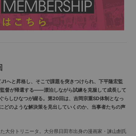
回
てJ1へと昇格し、そこで課題を突きつけられ、下平隆宏監
坂監督が帰還する――漂泊しながら試練を克服して成長して
ぐらしひなつが綴る。第20回は、吉岡宗重SD体制となっ
にどのような解決策を見出していくのか、当事者たちの声
た大分トリニータ。大分県日田市出身の漫画家・諫山創氏