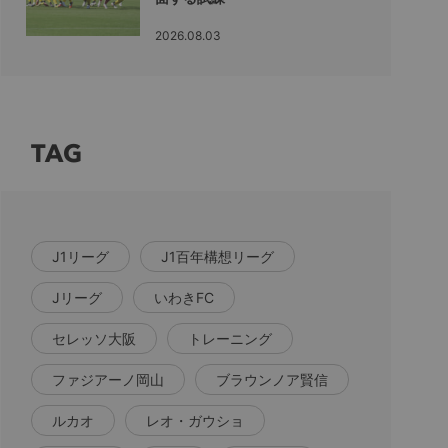
2026.08.03
TAG
J1リーグ
J1百年構想リーグ
Jリーグ
いわきFC
セレッソ大阪
トレーニング
ファジアーノ岡山
ブラウンノア賢信
ルカオ
レオ・ガウショ