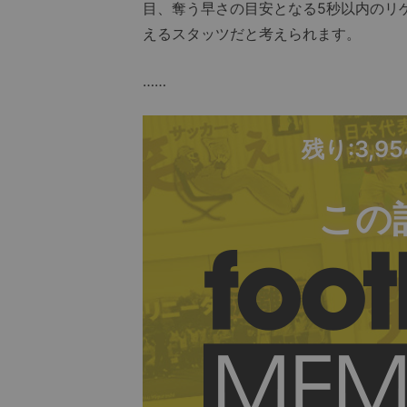
目、奪う早さの目安となる5秒以内のリ
えるスタッツだと考えられます。
……
残り:3,9
この