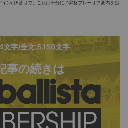
ゲインは5番目で、これは十分にJ1昇格プレーオフ圏内を狙
54文字/全文:5,150文字
記事の続きは