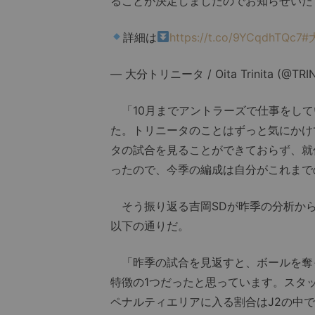
ることが決定しましたのでお知らせいた
詳細は
https://t.co/9YCqdhTQc7
#
— 大分トリニータ / Oita Trinita (@TRINI
「10月までアントラーズで仕事をして
た。トリニータのことはずっと気にかけ
タの試合を見ることができておらず、就
ったので、今季の編成は自分がこれまで
そう振り返る吉岡SDが昨季の分析から
以下の通りだ。
「昨季の試合を見返すと、ボールを奪
特徴の1つだったと思っています。スタ
ペナルティエリアに入る割合はJ2の中で