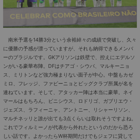
南米予選を14勝3分という余裕綽々の成績で突破し、久々
に優勝の予感が漂っていますが、それも納得できるメンバ
ーのブラジルです。GKアリソンは鉄壁で、控えにエデルソ
ンがいる豪華布陣。DFはチアゴ・シウバ、マルキーニョ
ス、ミリトンなど強力極まりない面子が中心。中盤もカゼ
ミロ、フレッジ、ファビーニョとビッグクラブ所属が名を
連ねています。そして、アタッカー陣は本当に豪華。ネイ
マールはもちろん、ビニシウス、ロドリゴ、ガブリエウ・
ジェズス、ラフィーニャ、アントニー、リシャーリソン、
マルチネッリと誰が出ても3点くらいは取れそうですよね。
これでフィルミーノが代表から外れたというのだから恐ろ
しい話です。よかったらW杯期間だけでもジェフに貸して