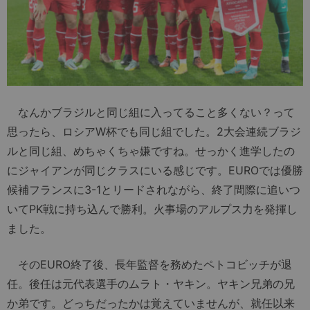
なんかブラジルと同じ組に入ってること多くない？って
思ったら、ロシアW杯でも同じ組でした。2大会連続ブラジ
ルと同じ組、めちゃくちゃ嫌ですね。せっかく進学したの
にジャイアンが同じクラスにいる感じです。EUROでは優勝
候補フランスに3-1とリードされながら、終了間際に追いつ
いてPK戦に持ち込んで勝利。火事場のアルプス力を発揮し
ました。
そのEURO終了後、長年監督を務めたペトコビッチが退
任。後任は元代表選手のムラト・ヤキン。ヤキン兄弟の兄
か弟です。どっちだったかは覚えていませんが、就任以来