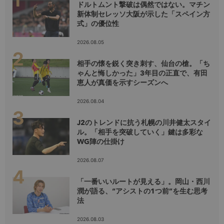
ドルトムント撃破は偶然ではない。マチン
新体制セレッソ大阪が示した「スペイン方
式」の優位性
2026.08.05
相手の懐を鋭く突き刺す、仙台の槍。「ち
ゃんと悔しかった」3年目の正直で、有田
恵人が真価を示すシーズンへ
2026.08.04
J2のトレンドに抗う札幌の川井健太スタイ
ル。「相手を突破していく」鍵は多彩な
WG陣の仕掛け
2026.08.07
「一番いいルートが見える」。岡山・西川
潤が語る、“アシストの1つ前”を生む思考
法
2026.08.03