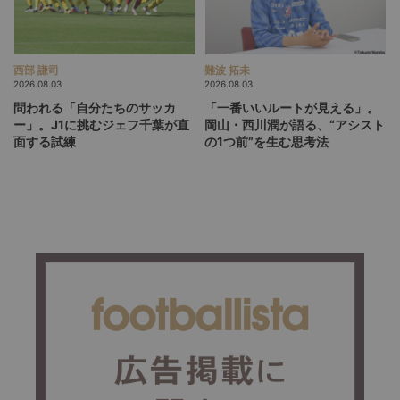
西部 謙司
難波 拓未
2026.08.03
2026.08.03
問われる「自分たちのサッカ
「一番いいルートが見える」。
ー」。J1に挑むジェフ千葉が直
岡山・西川潤が語る、“アシスト
面する試練
の1つ前”を生む思考法