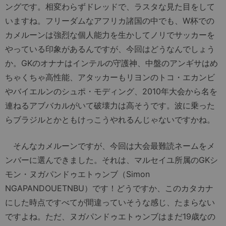
ングです。相変わらずドレッドで、ラスタな見た目をして
いますね。フリーダムなアフリカ諸国の中でも、W杯での
カメルーンは強烈な個人能力を生かしてノリでサッカーを
やっている印象があるんですが、今回はどうなんでしょう
か。GKのオナナはインテルの守護神、中盤のアンギサはめ
ちゃくちゃ高性能、アタッカーもリヨンのトコ・エカンビ
やバイエルンのシュポ・モディング、2010年大会から名を
連ねるアブバカルがいて破壊力は高そうです。波に乗った
らブラジルとかともけっこうやれるんじゃないですかね。
そんなカメルーンですが、今回は大会最難読ネームをメ
ンバーに選んできました。それは、マルセイユ所属のGKシ
モン・ヌガパンドゥエトゥンブ（Simon
NGAPANDOUETNBU）です！どうですか、このカタカナ
にした時点ですべてが間違っていそうな感じ、たまらない
ですよね。ただ、ヌガパンドゥエトゥンブはまだ19歳なの