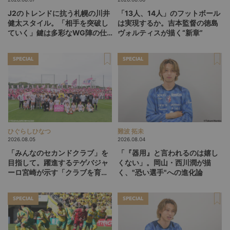
J2のトレンドに抗う札幌の川井
「13人、14人」のフットボール
健太スタイル。「相手を突破し
は実現するか。吉本監督の徳島
ていく」鍵は多彩なWG陣の仕
ヴォルティスが描く“新章”
掛け
SPECIAL
SPECIAL
ひぐらしひなつ
難波 拓未
2026.08.05
2026.08.04
「みんなのセカンドクラブ」を
「『器用』と言われるのは嬉し
目指して。躍進するテゲバジャ
くない」。岡山・西川潤が描
ーロ宮崎が示す「クラブを育て
く、"恐い選手"への進化論
る」という価値観
SPECIAL
SPECIAL