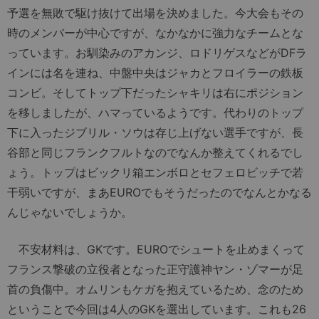
予選を無敗で駆け抜けて出場を決めました。今大会もその
時のメンバーが中心ですが、なかなかに強力なチームとな
っています。お馴染みのアカンジ、ロドリゲスなどがDFラ
インには名を連ね、中盤中央はジャカとフロイラーの鉄板
コンビ。そしてトップ下だったシャキリは右にポジション
を移しましたが、ハマっているようです。代わりのトップ
下に入ったジブリル・ソウは存じ上げない選手ですが、長
谷部と同じフランクフルトなのでなんか整えてくれるでし
ょう。トップはビックリ箱エンボロとセフェロビッチで若
干弱いですが、まあEUROでもそうだったのでなんとかなる
んじゃないでしょうか。
不安材料は、GKです。EUROでシュートを止めまくって
フランス撃破の立役者となった正守護神ヤン・ゾマーが足
首の負傷中。オムリンもケガを抱えているため、念のため
ということで今回は4人のGKを選出しています。これも26