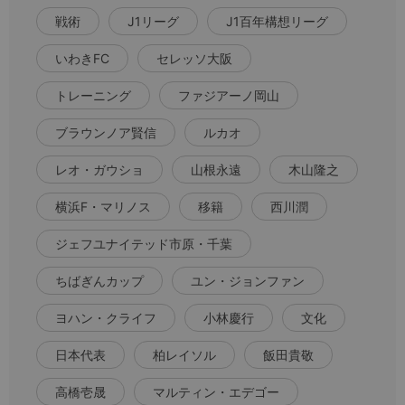
戦術
J1リーグ
J1百年構想リーグ
いわきFC
セレッソ大阪
トレーニング
ファジアーノ岡山
ブラウンノア賢信
ルカオ
レオ・ガウショ
山根永遠
木山隆之
横浜F・マリノス
移籍
西川潤
ジェフユナイテッド市原・千葉
ちばぎんカップ
ユン・ジョンファン
ヨハン・クライフ
小林慶行
文化
日本代表
柏レイソル
飯田貴敬
高橋壱晟
マルティン・エデゴー