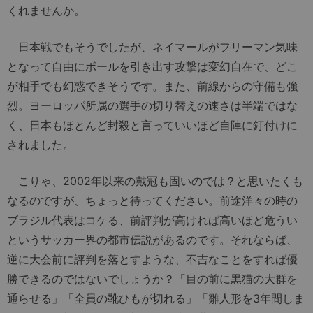
くれませんか。
日本戦でもそうでしたが、ネイマールがフリーマン気味
となって自由にボールを引き出す攻撃は変幻自在で、どこ
が相手でも幻惑できそうです。また、前線からの守備も強
烈。ヨーロッパ所属の選手の切り替えの速さは半端ではな
く、日本もほとんど封殺と言っていいほど自陣に釘付けに
されました。
こりゃ、2002年以来の戴冠も固いのでは？と思いたくも
なるのですが、ちょっと待ってください。前途洋々の時の
ブラジル代表はコケる、前評判が高ければ高いほど危うい
というサッカー界の都市伝説があるのです。それならば、
逆に大会前に評判を落とすような、不吉なことをすれば優
勝できるのではないでしょうか？「目の前に黒猫の大群を
通らせる」「全員の靴ひもが切れる」「雛人形を3年間しま