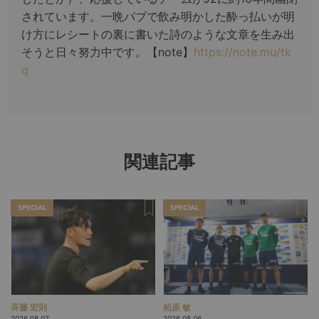
されています。一晩パブで飲み明かした酔っ払いが明
け方にレシートの裏に書いた詩のような文章を生み出
そうと日々努力中です。【note】
https://note.mu/tk
q
関連記事
SPECIAL
SPECIAL
斉藤 宏則
柏原 敏
2026.08.07
2026.08.06