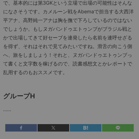
で、基本的には第3GKという立場で出場の可能性はそんな
になさそうです。カメルーン戦をAbemaで担当する大西洋
平アナ、高野純一アナは胸を撫で下ろしているのではない
でしょうか。もしヌガパンドゥエトゥンブがブラジル戦と
かで出場してきて好セーブを連発したら名前を連呼せざる
を得ず、それはそれで見てみたいですね。滑舌の向こう側
へ、旅をしましょう！それと、ヌガパンドゥエトゥンブっ
て書くと文字数を稼げるので、読書感想文とかレポートで
乱用するのもおススメです。
グループH
……