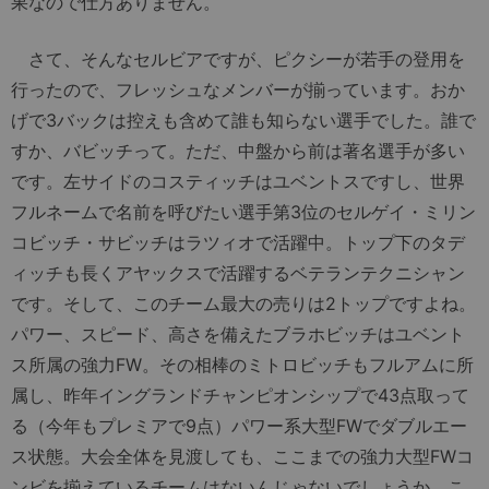
果なので仕方ありません。
さて、そんなセルビアですが、ピクシーが若手の登用を
行ったので、フレッシュなメンバーが揃っています。おか
げで3バックは控えも含めて誰も知らない選手でした。誰で
すか、バビッチって。ただ、中盤から前は著名選手が多い
です。左サイドのコスティッチはユベントスですし、世界
フルネームで名前を呼びたい選手第3位のセルゲイ・ミリン
コビッチ・サビッチはラツィオで活躍中。トップ下のタデ
ィッチも長くアヤックスで活躍するベテランテクニシャン
です。そして、このチーム最大の売りは2トップですよね。
パワー、スピード、高さを備えたブラホビッチはユベント
ス所属の強力FW。その相棒のミトロビッチもフルアムに所
属し、昨年イングランドチャンピオンシップで43点取って
る（今年もプレミアで9点）パワー系大型FWでダブルエー
ス状態。大会全体を見渡しても、ここまでの強力大型FWコ
ンビを揃えているチームはないんじゃないでしょうか。こ