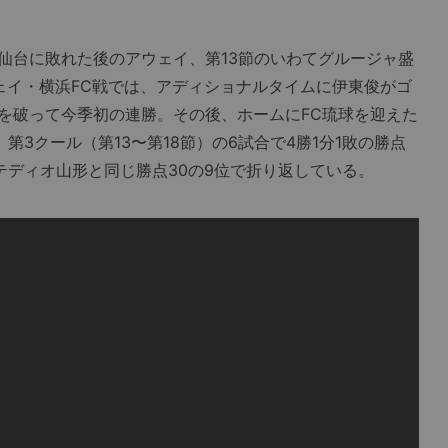
台に敗れた後のアウェイ、第13節のいわてグルージャ盛
ェイ・横浜FC戦では、アディショナルタイムに伊東俊がゴ
を破って今季初の連勝。その後、ホームにFC琉球を迎えた
第3クール（第13〜第18節）の6試合で4勝1分1敗の勝点
テディオ山形と同じ勝点30の9位で折り返している。