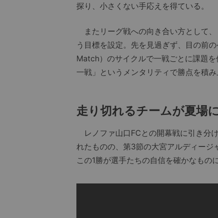
探り、小さくない手応えを得ている。
またリーグ戦への向き合い方として、「
う目標を設定。先を見過ぎず、目の前のゲームに
Match）のサイクルで一戦ごとに課題
一戦」というメンタリティで勝点を積み
走り切れるチームが夏場
レノファ山口FCとの開幕戦に引き分け
れたものの、第3節の大宮アルディージ
この1勝が選手たちの自信を確かなもの