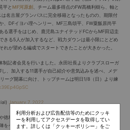
木晃平と
MF河原創
、チーム最多得点のFW髙橋利樹ら、軸と
スは名古屋グランパスに完全移籍となったものの、期限付
か、DFイヨハ理ヘンリー、MF三島頌平、FW粟飯原尚平
ある選手をはじめ、鹿児島ユナイテッドFCからMF田辺圭
できる5人が加入するなど、戦力ダウンは最小限にとどめ
それが望める編成でスタートできたことが大きかった。
2新体制記者会見を行いました。永田社長よりクラブスローガ
し、加入する11選手が自己紹介や意気込みを述べ、メデ
リーグ開幕に向け、トップチームは明日1/8（日）より練
m/x39Ep4GpSC
ial)
January 7, 2022
利用分析および広告配信等のためにクッキ
や徳島ヴォルティス、ヴァンフォーレ甲府といったチーム
ーを利用してアクセスデータを取得してい
陣をベースに新加入選手を試しながら馴染ませて可能性を
ます。詳しくは「クッキーポリシー」をご