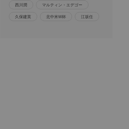
西川潤
マルティン・エデゴー
久保建英
北中米W杯
江坂任