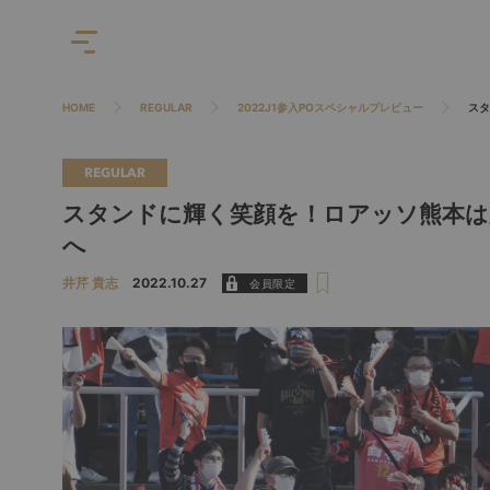
HOME
REGULAR
2022J1参入POスペシャルプレビュー
スタ
REGULAR
スタンドに輝く笑顔を！ロアッソ熊本は
へ
井芹 貴志
2022.10.27