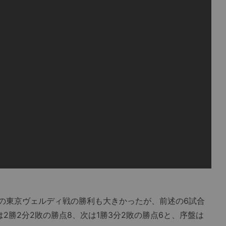
の東京ヴェルディ戦の勝利も大きかったが、前述の6試合
2勝2分2敗の勝点8、次は1勝3分2敗の勝点6と、序盤は