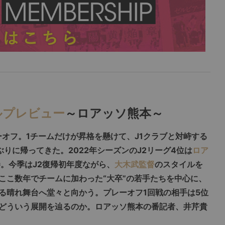
ャルプレビュー
～ロアッソ熊本～
ーオフ。1チームだけが昇格を懸けて、J1クラブと対峙する
りに帰ってきた。2022年シーズンのJ2リーグ4位は
ロア
勝。今季はJ2復帰初年度ながら、
大木武監督
のスタイルを
ここ数年でチームに加わった“大卒”の若手たちを中心に、
る晴れ舞台へ堂々と向かう。プレーオフ1回戦の相手は5位
どういう展開を辿るのか。ロアッソ熊本の番記者、井芹貴