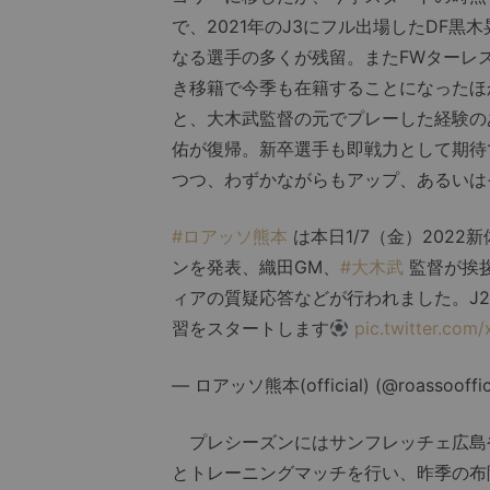
で、2021年のJ3にフル出場したDF黒
なる選手の多くが残留。またFWターレ
き移籍で今季も在籍することになったほ
と、大木武監督の元でプレーした経験の
佑が復帰。新卒選手も即戦力として期待
つつ、わずかながらもアップ、あるいは
#ロアッソ熊本
は本日1/7（金）202
ンを発表、織田GM、
#大木武
監督が挨拶
ィアの質疑応答などが行われました。J2
習をスタートします
pic.twitter.co
— ロアッソ熊本(official) (@roassooffic
プレシーズンにはサンフレッチェ広島
とトレーニングマッチを行い、昨季の布