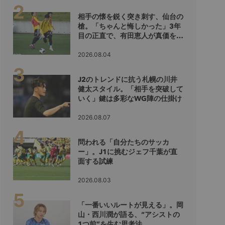
相手の懐を鋭く突き刺す、仙台の
槍。「ちゃんと悔しかった」3年
目の正直で、有田恵人が真価を示
すシーズンへ
2026.08.04
J2のトレンドに抗う札幌の川井
健太スタイル。「相手を突破して
いく」鍵は多彩なWG陣の仕掛け
2026.08.07
問われる「自分たちのサッカ
ー」。J1に挑むジェフ千葉が直
面する試練
2026.08.03
「一番いいルートが見える」。岡
山・西川潤が語る、“アシストの
1つ前”を生む思考法