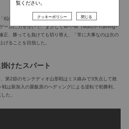
覧ください。
クッキーポリシー
閉じる
6試合ごとに勝点10」（＝シーズン終了時点で70）とい
力を注いで、まさしくM-T-M（Match-Training-
を修正、勝っても負けても切り替え、「常に大事なのは次の
上げることを目指した。
に掛けたスパート
、第2節のモンテディオ山形戦はミス絡みで3失点して敗
ャ戦は新加入の粟飯原のヘディングによる逆転で初勝利。
にした。