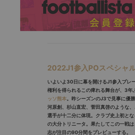
2022J1参入POスペシ
いよいよ30日に幕を開けるJ1参入プレ
権利を得られるこの痺れる舞台が、3年ぶ
ッソ熊本
。昨シーズンのJ3で見事に優
河原創、杉山直宏、菅田真啓のような、
選手が十二分に体現。クラブ史上初とな
の大分トリニータ。果たしてこの一戦は
志が注目の90分間をプレビューする。