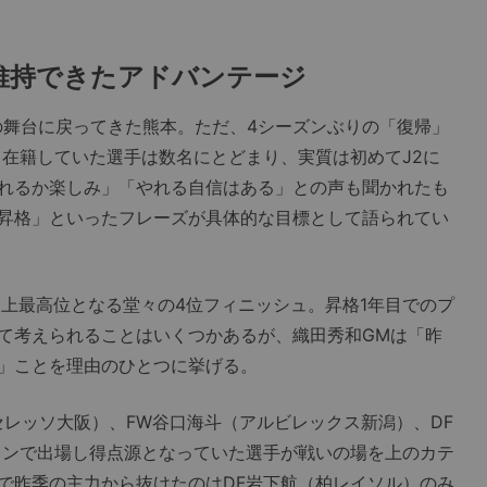
維持できたアドバンテージ
の舞台に戻ってきた熊本。ただ、4シーズンぶりの「復帰」
ら在籍していた選手は数名にとどまり、実質は初めてJ2に
れるか楽しみ」「やれる自信はある」との声も聞かれたも
昇格」といったフレーズが具体的な目標として語られてい
上最高位となる堂々の4位フィニッシュ。昇格1年目でのプ
て考えられることはいくつかあるが、織田秀和GMは「昨
」ことを理由のひとつに挙げる。
レッソ大阪）、FW谷口海斗（アルビレックス新潟）、DF
メンで出場し得点源となっていた選手が戦いの場を上のカテ
で昨季の主力から抜けたのはDF岩下航（柏レイソル）のみ