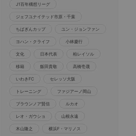
J1百年構想リーグ
ジェフユナイテッド市原・千葉
ちばぎんカップ
ユン・ジョンファン
ヨハン・クライフ
小林慶行
文化
日本代表
柏レイソル
移籍
飯田貴敬
高橋壱晟
いわきFC
セレッソ大阪
トレーニング
ファジアーノ岡山
ブラウンノア賢信
ルカオ
レオ・ガウショ
山根永遠
木山隆之
横浜F・マリノス