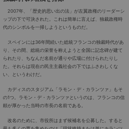
2007年、「歴史的思い出の法」が左翼政権のリーダーシ
ップの下で可決された。これは簡単に言えば、独裁政権時
代のシンボルを一掃しようというものだ。
スペインには36年間続いた総統フランコの独裁時代があ
り、その間、総統の栄誉を称えようと全国に記念碑が建て
られたり、ちなんだ名前が通りや広場に付けられたりし
た。それらは現在の民主主義社会の下ではふさわしくな
い、というわけだ。
カディスのスタジアム「ラモン・デ・カランツァ」もそ
の1つ。ラモン・デ・カランツァというのは、フランコの信
頼が厚かった当時の市長の名前である。
改名のために、市役所はまず候補名を公募した。すると
最も多くの票を集めたのは「現状維持または単にカランツ