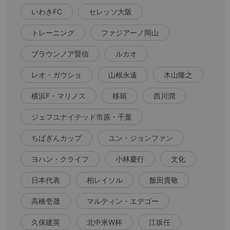
いわきFC
セレッソ大阪
トレーニング
ファジアーノ岡山
ブラウンノア賢信
ルカオ
レオ・ガウショ
山根永遠
木山隆之
横浜F・マリノス
移籍
西川潤
ジェフユナイテッド市原・千葉
ちばぎんカップ
ユン・ジョンファン
ヨハン・クライフ
小林慶行
文化
日本代表
柏レイソル
飯田貴敬
高橋壱晟
マルティン・エデゴー
久保建英
北中米W杯
江坂任