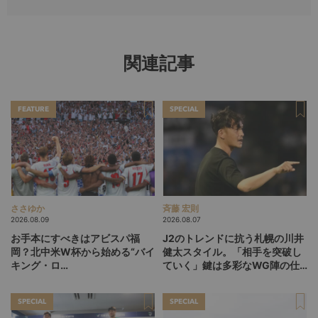
関連記事
FEATURE
SPECIAL
ささゆか
斉藤 宏則
2026.08.09
2026.08.07
お手本にすべきはアビスパ福
J2のトレンドに抗う札幌の川井
岡？北中米W杯から始める“バイ
健太スタイル。「相手を突破し
キング・ロ
ていく」鍵は多彩なWG陣の仕
ー”、“Wonderwall”の日本版を
掛け
探す旅
SPECIAL
SPECIAL