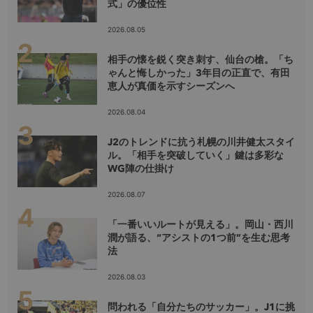
式」の優位性
2026.08.05
相手の懐を鋭く突き刺す、仙台の槍。「ち
ゃんと悔しかった」3年目の正直で、有田
恵人が真価を示すシーズンへ
2026.08.04
J2のトレンドに抗う札幌の川井健太スタイ
ル。「相手を突破していく」鍵は多彩な
WG陣の仕掛け
2026.08.07
「一番いいルートが見える」。岡山・西川
潤が語る、“アシストの1つ前”を生む思考
法
2026.08.03
問われる「自分たちのサッカー」。J1に挑