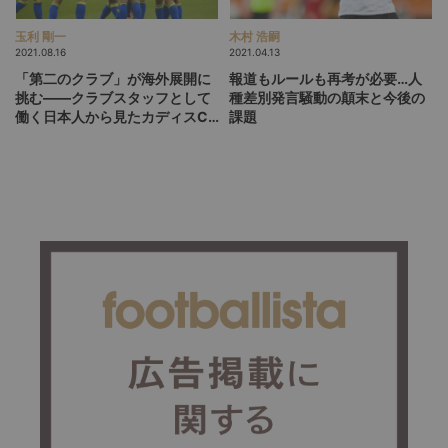
玉利 剛一
木村 浩嗣
2021.08.16
2021.04.13
「第二のクラブ」が海外展開に
報道もルールも再考が必要…人
挑む――クラブスタッフとして
種差別発言騒動の顛末と今後の
働く日本人から見たカディスCF
課題
の実像