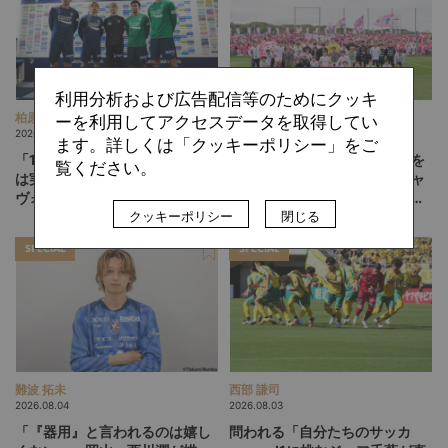
利用分析および広告配信等のためにクッキ
柏原 敏
ひぐらしひなつ
ーを利用してアクセスデータを取得してい
2026.08.06
2026.08.05
ます。詳しくは「クッキーポリシー」をご
「13人、14人」のフットボール
「みんなのセカンドクラブ」を
覧ください。
は実現するか。吉本監督の徳島
目指して。躍進するテゲバジャ
ヴォルティスが描く“新章”
ーロ宮崎が示す「クラブを育て
クッキーポリシー
閉じる
る」という価値観
SPECIAL
SPECIAL
難波 拓未
西部 謙司
2026.08.04
2026.08.03
「『器用』と言われるのは嬉し
問われる「自分たちのサッカ