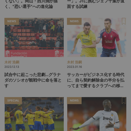
くない」。岡山・西川潤が描
ー」。J1に挑むジェフ千葉が直
く、"恐い選手"への進化論
面する試練
NEWS
NEWS
木村 浩嗣
木村 浩嗣
2023.12.13
2023.01.16
試合中に起こった悲劇…グラナ
サッカーがビジネス化する時代
ダのソシオが観戦中に命を落と
に、自ら契約解除金の半分を払
す
ってまで愛するクラブへの移籍
を決断したストライカー
SPECIAL
NEWS