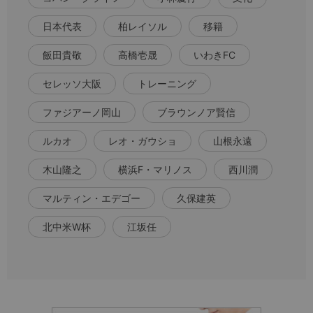
日本代表
柏レイソル
移籍
飯田貴敬
高橋壱晟
いわきFC
セレッソ大阪
トレーニング
ファジアーノ岡山
ブラウンノア賢信
ルカオ
レオ・ガウショ
山根永遠
木山隆之
横浜F・マリノス
西川潤
マルティン・エデゴー
久保建英
北中米W杯
江坂任