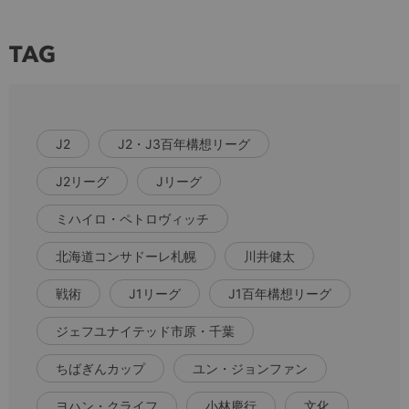
TAG
J2
J2・J3百年構想リーグ
J2リーグ
Jリーグ
ミハイロ・ペトロヴィッチ
北海道コンサドーレ札幌
川井健太
戦術
J1リーグ
J1百年構想リーグ
ジェフユナイテッド市原・千葉
ちばぎんカップ
ユン・ジョンファン
ヨハン・クライフ
小林慶行
文化