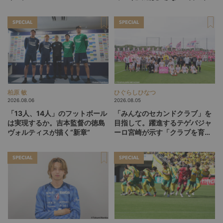
ー”、“Wonderwall”の日本版を
掛け
探す旅
SPECIAL
SPECIAL
柏原 敏
ひぐらしひなつ
2026.08.06
2026.08.05
「13人、14人」のフットボール
「みんなのセカンドクラブ」を
は実現するか。吉本監督の徳島
目指して。躍進するテゲバジャ
ヴォルティスが描く“新章”
ーロ宮崎が示す「クラブを育て
る」という価値観
SPECIAL
SPECIAL