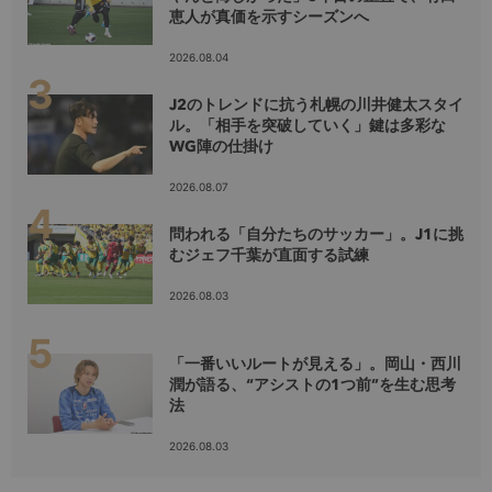
恵人が真価を示すシーズンへ
2026.08.04
J2のトレンドに抗う札幌の川井健太スタイ
ル。「相手を突破していく」鍵は多彩な
WG陣の仕掛け
2026.08.07
問われる「自分たちのサッカー」。J1に挑
むジェフ千葉が直面する試練
2026.08.03
「一番いいルートが見える」。岡山・西川
潤が語る、“アシストの1つ前”を生む思考
法
2026.08.03