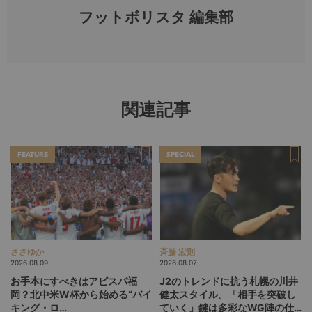
フットボリスタ 編集部
関連記事
FEATURE
SPECIAL
ささゆか
斉藤 宏則
2026.08.09
2026.08.07
お手本にすべきはアビスパ福
J2のトレンドに抗う札幌の川井
岡？北中米W杯から始める“バイ
健太スタイル。「相手を突破し
キング・ロ
ていく」鍵は多彩なWG陣の仕