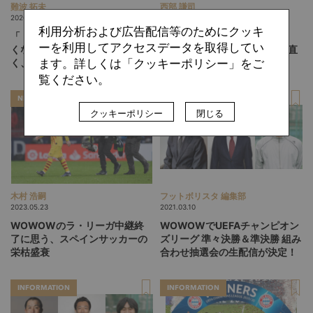
難波 拓未
西部 謙司
2026.08.04
2026.08.03
利用分析および広告配信等のためにクッキ
「『器用』と言われるのは嬉し
問われる「自分たちのサッカ
ーを利用してアクセスデータを取得してい
くない」。岡山・西川潤が描
ー」。J1に挑むジェフ千葉が直
ます。詳しくは「クッキーポリシー」をご
く、"恐い選手"への進化論
面する試練
覧ください。
NEWS
INFORMATION
クッキーポリシー
閉じる
木村 浩嗣
フットボリスタ 編集部
2023.05.23
2021.03.10
WOWOWのラ・リーガ中継終
WOWOWでUEFAチャンピオン
了に思う、スペインサッカーの
ズリーグ 準々決勝＆準決勝 組み
栄枯盛衰
合わせ抽選会の生配信が決定！
INFORMATION
INFORMATION