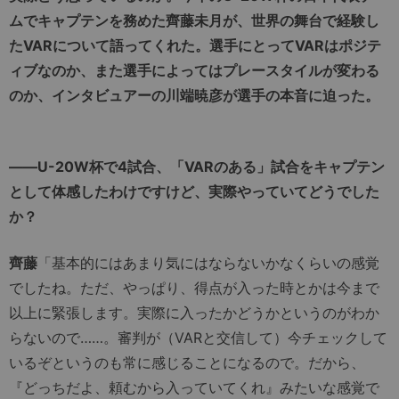
ムでキャプテンを務めた齊藤未月が、世界の舞台で経験し
たVARについて語ってくれた。選手にとってVARはポジテ
ィブなのか、また選手によってはプレースタイルが変わる
のか、インタビュアーの川端暁彦が選手の本音に迫った。
――U-20W杯で4試合、「VARのある」試合をキャプテン
として体感したわけですけど、実際やっていてどうでした
か？
齊藤
「基本的にはあまり気にはならないかなくらいの感覚
でしたね。ただ、やっぱり、得点が入った時とかは今まで
以上に緊張します。実際に入ったかどうかというのがわか
らないので……。審判が（VARと交信して）今チェックして
いるぞというのも常に感じることになるので。だから、
『どっちだよ、頼むから入っていてくれ』みたいな感覚で