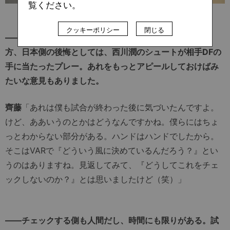
覧ください。
クッキーポリシー
閉じる
――現地で観ていた自分も動揺がありました（笑）。一
方、日本側の後悔としては、西川潤のシュートが相手DFの
手に当たったプレー。あれをもっとアピールしておけばみ
たいな意見もありました。
齊藤
「あれは僕も試合が終わった後に気づいたんですよ。
けど、ああいうのとかはどうなんですかね。僕らにはちょ
っとわからない部分がある。ハンドはハンドでしたから。
そこはVARで『どういう風に決めているんだろう？』とい
うのはありますね。見返してみて、『どうしてこれをチェ
ックしないのか？』とは思いましたけど（笑）」
――チェックする側も人間だし、時間にも限りがある。試