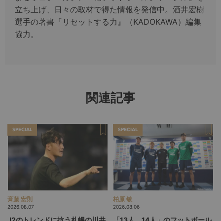
立ち上げ、日々の取材で得た情報を発信中。酒井宏樹
選手の著書『リセットする力』（KADOKAWA）編集
協力。
関連記事
SPECIAL
SPECIAL
斉藤 宏則
柏原 敏
2026.08.07
2026.08.06
J2のトレンドに抗う札幌の川井
「13人、14人」のフットボール