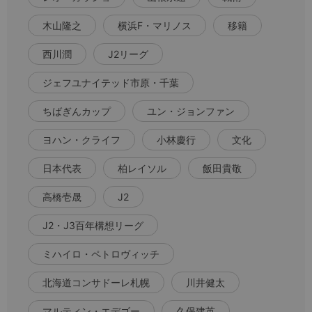
木山隆之
横浜F・マリノス
移籍
西川潤
J2リーグ
ジェフユナイテッド市原・千葉
ちばぎんカップ
ユン・ジョンファン
ヨハン・クライフ
小林慶行
文化
日本代表
柏レイソル
飯田貴敬
高橋壱晟
J2
J2・J3百年構想リーグ
ミハイロ・ペトロヴィッチ
北海道コンサドーレ札幌
川井健太
マルティン・エデゴー
久保建英