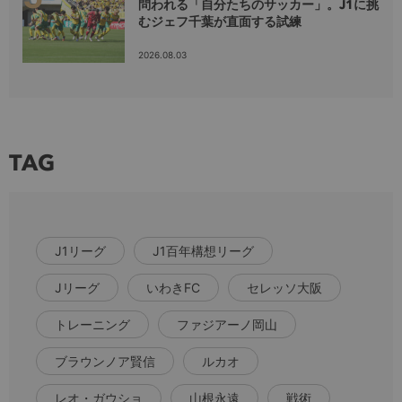
問われる「自分たちのサッカー」。J1に挑
むジェフ千葉が直面する試練
2026.08.03
TAG
J1リーグ
J1百年構想リーグ
Jリーグ
いわきFC
セレッソ大阪
トレーニング
ファジアーノ岡山
ブラウンノア賢信
ルカオ
レオ・ガウショ
山根永遠
戦術