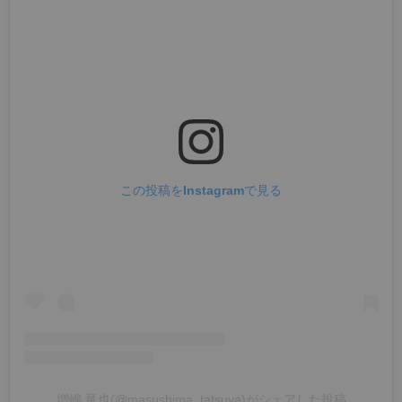
この投稿をInstagramで見る
増嶋 竜也(@masushima_tatsuya)がシェアした投稿