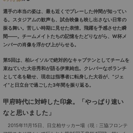
選手の本当の姿は、最も近くでプレーした仲間が知ってい
る。スタジアムの歓声も、試合映像も映し出さない日常の
振る舞い。苦しい時期に見せた表情。飛躍を予感させた瞬
間――。チームメイトたちの記憶をたどりながら、W杯メ
ンバーの肖像を浮かび上がらせる。
第5回は、柏レイソルで絶対的なキャプテンとしてチームを
束ねていた大谷秀和が語る伊東純也。クレバーなボランチ
として名を馳せ、現在は指導者に転身した大谷が、“ジェ
イ”と日立台で過ごした3年間を振り返る。
甲府時代に対峙した印象。「やっぱり速い
なと思いました」
2015年11月15日、日立柏サッカー場（現：三協フロンテ