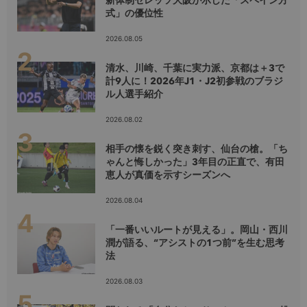
新体制セレッソ大阪が示した「スペイン方
式」の優位性
2026.08.05
清水、川崎、千葉に実力派、京都は＋3で
計9人に！2026年J1・J2初参戦のブラジ
ル人選手紹介
2026.08.02
相手の懐を鋭く突き刺す、仙台の槍。「ち
ゃんと悔しかった」3年目の正直で、有田
恵人が真価を示すシーズンへ
2026.08.04
「一番いいルートが見える」。岡山・西川
潤が語る、“アシストの1つ前”を生む思考
法
2026.08.03