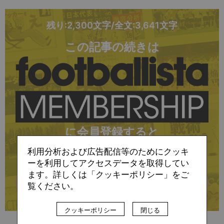
残り:2,300文字/全文:3,641文字
この記事の続きは
に会員登録すると
お読みいただけます
利用分析および広告配信等のためにクッキ
ーを利用してアクセスデータを取得してい
ます。詳しくは「クッキーポリシー」をご
詳細はこちら
覧ください。
クッキーポリシー
閉じる