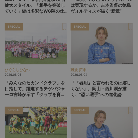
健太スタイル。「相手を突破し
は実現するか。吉本監督の徳島
ていく」鍵は多彩なWG陣の仕
ヴォルティスが描く“新章”
掛け
SPECIAL
SPECIAL
ひぐらしひなつ
難波 拓未
2026.08.05
2026.08.04
「みんなのセカンドクラブ」を
「『器用』と言われるのは嬉し
目指して。躍進するテゲバジャ
くない」。岡山・西川潤が描
ーロ宮崎が示す「クラブを育て
く、"恐い選手"への進化論
る」という価値観
SPECIAL
SPECIAL