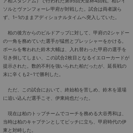
ア柏スタジアム）で行われた第95回天皇杯4回戦。柏レイ
ソルとヴァンフォーレ甲府が対戦した。試合は両者譲ら
ず、1−1のままアディショナルタイムへ突入していた。
柏の後方からのビルドアップに対して、甲府の2シャドー
の一角を務めていた選手が猛然とプレッシャーをかける。
ボールを奪われた鈴木大輔は、入れ替わった甲府の選手を
引き倒してしまい、この試合2枚目となるイエローカードが
提示された。数的不利を強いられた柏だったが、延長戦の
末に辛くも2−1で勝利した。
ただ、この試合において、終始柏を苦しめ、鈴木を退場
に追い込んだ選手こそ、伊東純也だった。
現在は柏のトップチームでコーチを務める大谷秀和は、
当時は柏のキャプテンとしてピッチに立ち、甲府時代の伊
東と対峙した。