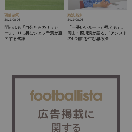
西部 謙司
難波 拓未
2026.08.03
2026.08.03
問われる「自分たちのサッカ
「一番いいルートが見える」。
ー」。J1に挑むジェフ千葉が直
岡山・西川潤が語る、“アシスト
面する試練
の1つ前”を生む思考法