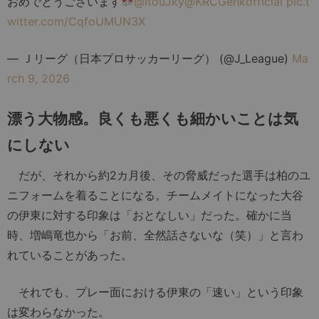
おめでとうございます
@ItouJky
@KRCGenkofficial
pic.t
witter.com/CqfoUMUN3X
— Ｊリーグ（日本プロサッカーリーグ） (@J_League)
Ma
rch 9, 2026
漂う大物感。良くも悪くも細かいことは気
にしない
だが、それから約2カ月後、その脅威だった選手は柏のユ
ニフォームを着ることになる。チームメイトになった大谷
の伊東に対する印象は「おとなしい」だった。確かに当
時、増嶋竜也から「お前、全然話さないな（笑）」と言わ
れていることがあった。
それでも、プレー面における伊東の「速い」という印象
は変わらなかった。