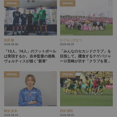
SPECIAL
SPECIAL
柏原 敏
ひぐらしひなつ
2026.08.06
2026.08.05
「13人、14人」のフットボール
「みんなのセカンドクラブ」を
は実現するか。吉本監督の徳島
目指して。躍進するテゲバジャ
ヴォルティスが描く“新章”
ーロ宮崎が示す「クラブを育て
る」という価値観
SPECIAL
SPECIAL
難波 拓未
西部 謙司
2026.08.04
2026.08.03