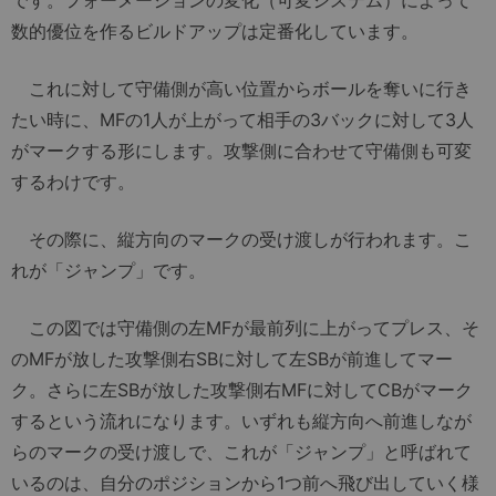
です。フォーメーションの変化（可変システム）によって
数的優位を作るビルドアップは定番化しています。
これに対して守備側が高い位置からボールを奪いに行き
たい時に、MFの1人が上がって相手の3バックに対して3人
がマークする形にします。攻撃側に合わせて守備側も可変
するわけです。
その際に、縦方向のマークの受け渡しが行われます。こ
れが「ジャンプ」です。
この図では守備側の左MFが最前列に上がってプレス、そ
のMFが放した攻撃側右SBに対して左SBが前進してマー
ク。さらに左SBが放した攻撃側右MFに対してCBがマーク
するという流れになります。いずれも縦方向へ前進しなが
らのマークの受け渡しで、これが「ジャンプ」と呼ばれて
いるのは、自分のポジションから1つ前へ飛び出していく様