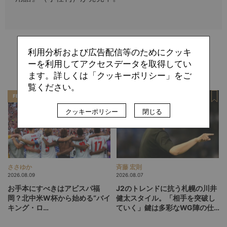
利用分析および広告配信等のためにクッキ
関連記事
ーを利用してアクセスデータを取得してい
ます。詳しくは「クッキーポリシー」をご
覧ください。
FEATURE
SPECIAL
クッキーポリシー
閉じる
ささゆか
斉藤 宏則
2026.08.09
2026.08.07
お手本にすべきはアビスパ福
J2のトレンドに抗う札幌の川井
岡？北中米W杯から始める“バイ
健太スタイル。「相手を突破し
キング・ロ
ていく」鍵は多彩なWG陣の仕
ー”、“Wonderwall”の日本版を
掛け
探す旅