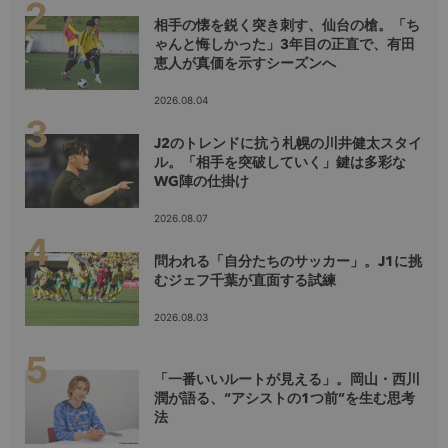
相手の懐を鋭く突き刺す、仙台の槍。「ち
ゃんと悔しかった」3年目の正直で、有田
恵人が真価を示すシーズンへ
2026.08.04
J2のトレンドに抗う札幌の川井健太スタイ
ル。「相手を突破していく」鍵は多彩な
WG陣の仕掛け
2026.08.07
問われる「自分たちのサッカー」。J1に挑
むジェフ千葉が直面する試練
2026.08.03
「一番いいルートが見える」。岡山・西川
潤が語る、“アシストの1つ前”を生む思考
法