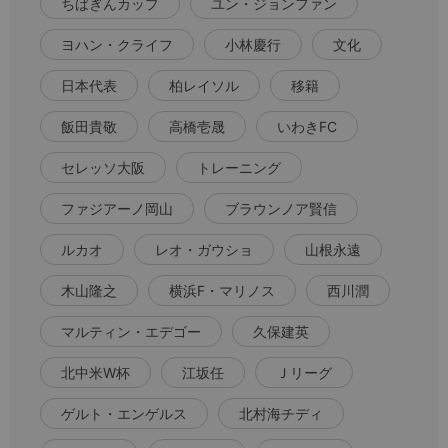
ちばぎんカップ
ユン・ジョンファン
ヨハン・クライフ
小林慶行
文化
日本代表
柏レイソル
移籍
飯田貴敬
高橋壱晟
いわきFC
セレッソ大阪
トレーニング
ファジアーノ岡山
ブラウンノア賢信
ルカオ
レオ・ガウショ
山根永遠
木山隆之
横浜F・マリノス
西川潤
マルティン・エデゴー
久保建英
北中米W杯
江坂任
Ｊリーグ
ゲルト・エンゲルス
北村海チディ