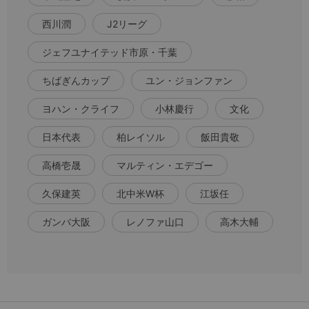
西川潤
J2リーグ
ジェフユナイテッド市原・千葉
ちばぎんカップ
ユン・ジョンファン
ヨハン・クライフ
小林慶行
文化
日本代表
柏レイソル
飯田貴敬
高橋壱晟
マルティン・エデゴー
久保建英
北中米W杯
江坂任
ガンバ大阪
レノファ山口
高木大輔