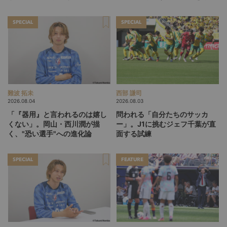
る」という価値観
SPECIAL
SPECIAL
難波 拓未
西部 謙司
2026.08.04
2026.08.03
「『器用』と言われるのは嬉し
問われる「自分たちのサッカ
くない」。岡山・西川潤が描
ー」。J1に挑むジェフ千葉が直
く、"恐い選手"への進化論
面する試練
SPECIAL
FEATURE