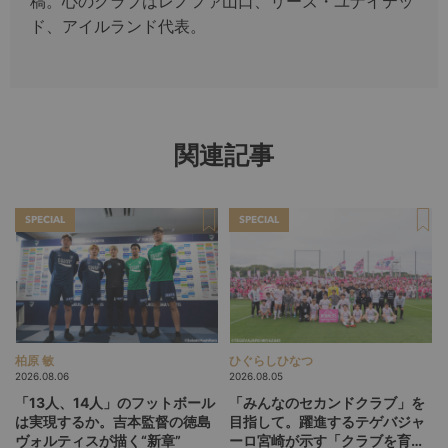
稿。心のクラブはレノファ山口、リーズ・ユナイテッ
ド、アイルランド代表。
関連記事
SPECIAL
SPECIAL
柏原 敏
ひぐらしひなつ
2026.08.06
2026.08.05
「13人、14人」のフットボール
「みんなのセカンドクラブ」を
は実現するか。吉本監督の徳島
目指して。躍進するテゲバジャ
ヴォルティスが描く“新章”
ーロ宮崎が示す「クラブを育て