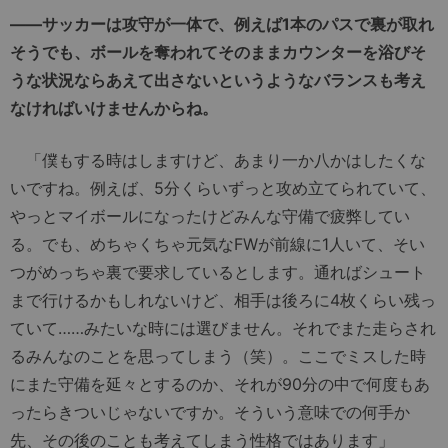
——サッカーは攻守が一体で、例えば1本のパスで裏が取れ
そうでも、ボールを奪われてそのままカウンターを浴びそ
うな状況ならあえて出さないというようなバランスも考え
なければいけませんからね。
「僕もする時はしますけど、あまり一か八かはしたくな
いですね。例えば、5分くらいずっと攻め立てられていて、
やっとマイボールになったけどみんな守備で疲弊してい
る。でも、めちゃくちゃ元気なFWが前線に1人いて、そい
つがめっちゃ裏で要求しているとします。通ればシュート
まで行けるかもしれないけど、相手は後ろに4枚くらい残っ
ていて……みたいな時には選びません。それでまた走らされ
るみんなのことを思ってしまう（笑）。ここでミスした時
にまた守備を延々とするのか、それが90分の中で何度もあ
ったらきついじゃないですか。そういう意味での何手か
先、その後のことも考えてしまう性格ではあります」