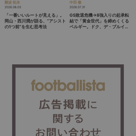
難波 拓未
中田 徹
2026.08.03
2026.07.31
「一番いいルートが見える」。
GS敗退危機→8強入りの起承転
岡山・西川潤が語る、“アシスト
結で「黄金世代」を締めくくる
の1つ前”を生む思考法
ベルギー。ドク、デ・ブルイネ
を下げて2点差を逆転したリュ
ディ・ガルシア劇場の裏側