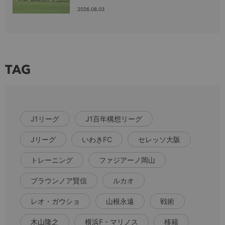
2026.08.03
TAG
J1リーグ
J1百年構想リーグ
Jリーグ
いわきFC
セレッソ大阪
トレーニング
ファジアーノ岡山
ブラウンノア賢信
ルカオ
レオ・ガウショ
山根永遠
戦術
木山隆之
横浜F・マリノス
移籍