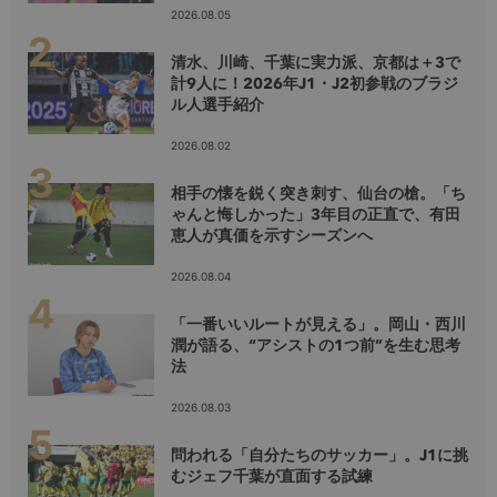
2026.08.05
清水、川崎、千葉に実力派、京都は＋3で
計9人に！2026年J1・J2初参戦のブラジ
ル人選手紹介
2026.08.02
相手の懐を鋭く突き刺す、仙台の槍。「ち
ゃんと悔しかった」3年目の正直で、有田
恵人が真価を示すシーズンへ
2026.08.04
「一番いいルートが見える」。岡山・西川
潤が語る、“アシストの1つ前”を生む思考
法
2026.08.03
問われる「自分たちのサッカー」。J1に挑
むジェフ千葉が直面する試練