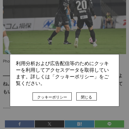
Photo: ©T.VORTIS
利用分析および広告配信等のためにクッキ
ーを利用してアクセスデータを取得してい
——パスも一つのコミュニケーションツールになりますよ
ます。詳しくは「クッキーポリシー」をご
覧ください。
ね。チームメイトに裏に走ってほしい例だと、通らなくて
もいいから一度大きくボールを蹴ってみるとか。
クッキーポリシー
閉じる
……