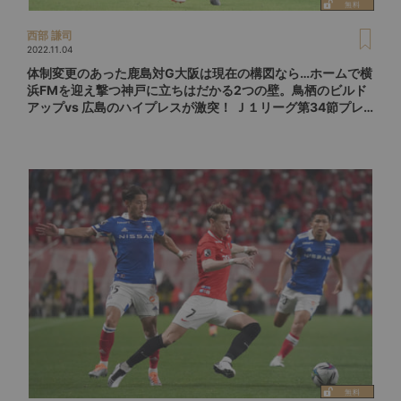
西部 謙司
2022.11.04
体制変更のあった鹿島対G大阪は現在の構図なら…ホームで横
浜FMを迎え撃つ神戸に立ちはだかる2つの壁。鳥栖のビルド
アップvs 広島のハイプレスが激突！ Ｊ１リーグ第34節プレ
ビュー