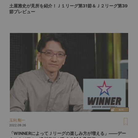
土屋雅史が見所を紹介！Ｊ１リーグ第31節＆Ｊ２リーグ第39
節プレビュー
玉利 剛一
2022.09.26
「WINNERによってＪリーグの楽しみ方が増える」――デー