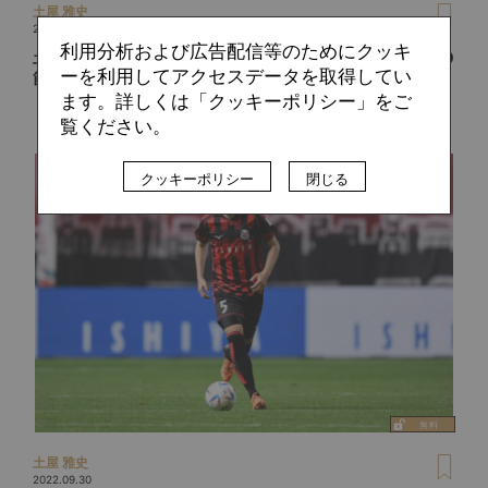
土屋 雅史
2022.10.07
利用分析および広告配信等のためにクッキ
土屋雅史が見所を紹介！Ｊ１リーグ第32節＆Ｊ２リーグ第40
ーを利用してアクセスデータを取得してい
節プレビュー
ます。詳しくは「クッキーポリシー」をご
覧ください。
クッキーポリシー
閉じる
土屋 雅史
2022.09.30