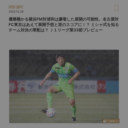
西部 謙司
2022.10.28
優勝懸かる横浜FM対浦和は膠着した展開の可能性。名古屋対
FC東京はあえて展開予想と逆のスコアに！？ ミシャ式を知る
チーム対決の軍配は？ Ｊ１リーグ第33節プレビュー