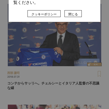
覧ください。
クッキーポリシー
閉じる
西部 謙司
2018.07.31
コンテからサッリへ。チェルシーとイタリア人監督の不思議
な縁