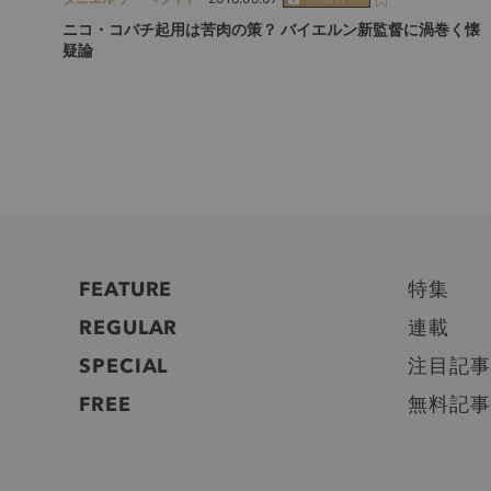
ニコ・コバチ起用は苦肉の策？ バイエルン新監督に渦巻く懐
疑論
FEATURE
特集
REGULAR
連載
SPECIAL
注目記事
FREE
無料記事