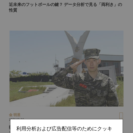
近未来のフットボールの鍵？ データ分析で見る「両利き」の
性質
金 明昱
2021.12.26
韓国人選手を苦しめる「兵役」という難題。サッカー人生を
利用分析および広告配信等のためにクッキ
左右する“義務”に彼らはどう向き合っているのか