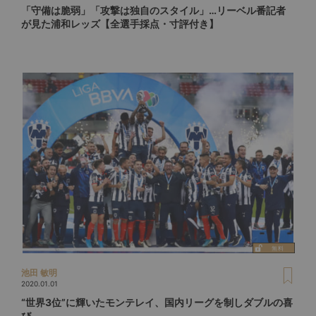
「守備は脆弱」「攻撃は独自のスタイル」…リーベル番記者
が見た浦和レッズ【全選手採点・寸評付き】
池田 敏明
2020.01.01
“世界3位”に輝いたモンテレイ、国内リーグを制しダブルの喜
び