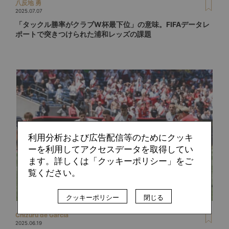
八反地 勇
2025.07.07
「タックル勝率がクラブW杯最下位」の意味。FIFAデータレ
ポートで突きつけられた浦和レッズの課題
利用分析および広告配信等のためにクッキ
ーを利用してアクセスデータを取得してい
ます。詳しくは「クッキーポリシー」をご
覧ください。
クッキーポリシー
閉じる
Chizuru de Garcia
2025.06.19