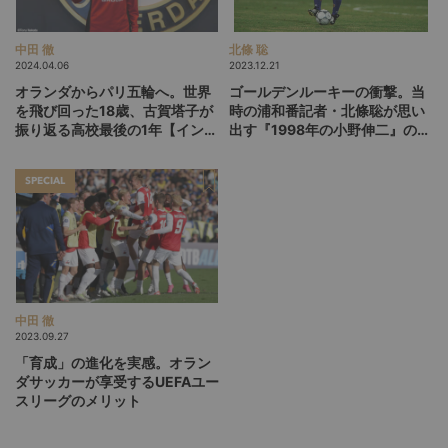
中田 徹
北條 聡
2024.04.06
2023.12.21
オランダからパリ五輪へ。世界
ゴールデンルーキーの衝撃。当
を飛び回った18歳、古賀塔子が
時の浦和番記者・北條聡が思い
振り返る高校最後の1年【インタ
出す『1998年の小野伸二』の記
ビュー】
憶
SPECIAL
中田 徹
2023.09.27
「育成」の進化を実感。オラン
ダサッカーが享受するUEFAユー
スリーグのメリット