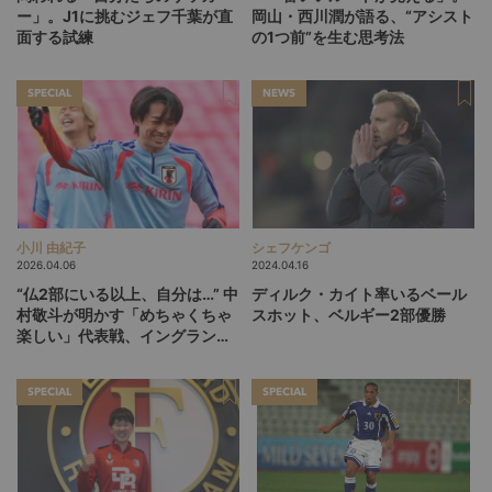
ー」。J1に挑むジェフ千葉が直
岡山・西川潤が語る、“アシスト
面する試練
の1つ前”を生む思考法
SPECIAL
NEWS
小川 由紀子
シェフケンゴ
2026.04.06
2024.04.16
“仏2部にいる以上、自分は…” 中
ディルク・カイト率いるベール
村敬斗が明かす「めちゃくちゃ
スホット、ベルギー2部優勝
楽しい」代表戦、イングランド
撃破の舞台裏
SPECIAL
SPECIAL