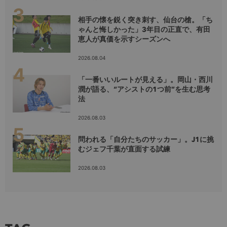
相手の懐を鋭く突き刺す、仙台の槍。「ち
ゃんと悔しかった」3年目の正直で、有田
恵人が真価を示すシーズンへ
2026.08.04
「一番いいルートが見える」。岡山・西川
潤が語る、“アシストの1つ前”を生む思考
法
2026.08.03
問われる「自分たちのサッカー」。J1に挑
むジェフ千葉が直面する試練
2026.08.03