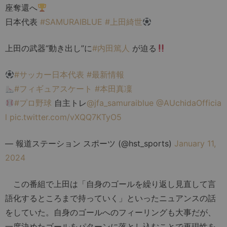
座奪還へ
日本代表
#SAMURAIBLUE
#上田綺世
上田の武器“動き出し”に
#内田篤人
が迫る
#サッカー日本代表
#最新情報
#フィギュアスケート
#本田真凜
#プロ野球
自主トレ
@jfa_samuraiblue
@AUchidaOfficia
l
pic.twitter.com/vXQQ7KTyO5
— 報道ステーション スポーツ (@hst_sports)
January 11,
2024
この番組で上田は「自身のゴールを繰り返し見直して言
語化するところまで持っていく」といったニュアンスの話
をしていた。自身のゴールへのフィーリングも大事だが、
一度決めたゴールをパターンに落とし込むことで再現性を