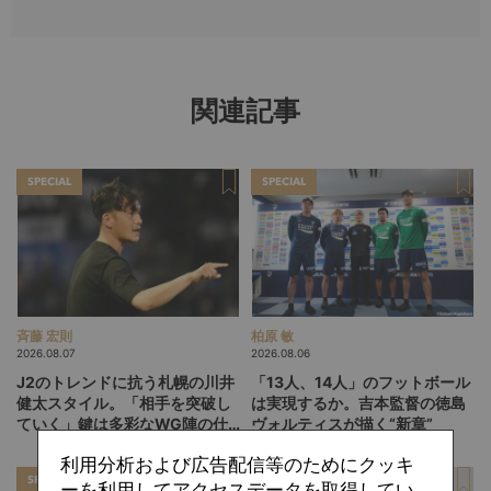
関連記事
SPECIAL
SPECIAL
斉藤 宏則
柏原 敏
2026.08.07
2026.08.06
J2のトレンドに抗う札幌の川井
「13人、14人」のフットボール
健太スタイル。「相手を突破し
は実現するか。吉本監督の徳島
ていく」鍵は多彩なWG陣の仕
ヴォルティスが描く“新章”
掛け
利用分析および広告配信等のためにクッキ
SPECIAL
SPECIAL
ーを利用してアクセスデータを取得してい