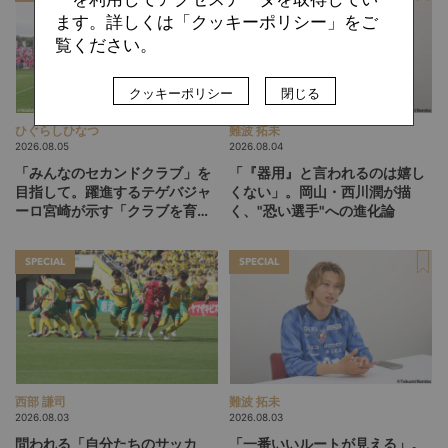
ます。詳しくは「クッキーポリシー」をご
覧ください。
クッキーポリシー
閉じる
ひぐらしひなつ
難波 拓未
2026.08.05
2026.08.04
「みんなのセカンドクラブ」を
「『器用』と言われるのは嬉し
目指して。躍進するテゲバジャ
くない」。岡山・西川潤が描
ーロ宮崎が示す「クラブを育て
く、"恐い選手"への進化論
る」という価値観
SPECIAL
SPECIAL
西部 謙司
難波 拓未
2026.08.03
2026.08.03
問われる「自分たちのサッカ
「一番いいルートが見える」。