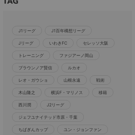
TAG
J1リーグ
J1百年構想リーグ
Jリーグ
いわきFC
セレッソ大阪
トレーニング
ファジアーノ岡山
ブラウンノア賢信
ルカオ
レオ・ガウショ
山根永遠
戦術
木山隆之
横浜F・マリノス
移籍
西川潤
J2リーグ
ジェフユナイテッド市原・千葉
ちばぎんカップ
ユン・ジョンファン