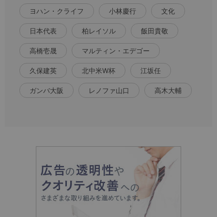
ヨハン・クライフ
小林慶行
文化
日本代表
柏レイソル
飯田貴敬
高橋壱晟
マルティン・エデゴー
久保建英
北中米W杯
江坂任
ガンバ大阪
レノファ山口
高木大輔