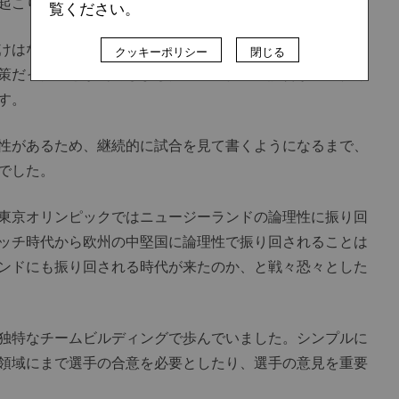
起こりました。企画不足です。
覧ください。
けはなんだったのか。改めてメールボックスの山を探って
クッキーポリシー
閉じる
策だったことが判明しました。日本代表の試合が良いタイ
す。
性があるため、継続的に試合を見て書くようになるまで、
でした。
東京オリンピックではニュージーランドの論理性に振り回
ッチ時代から欧州の中堅国に論理性で振り回されることは
ンドにも振り回される時代が来たのか、と戦々恐々とした
独特なチームビルディングで歩んでいました。シンプルに
領域にまで選手の合意を必要としたり、選手の意見を重要