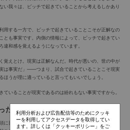
ない我々は、ピッチで起きていることから考えるしかあり
利用する一方で、ピッチで起きていることこそが正解なの
ことも事実です。内側の情報によって、ピッチで起きてい
ろ違和感を覚えるようになっています。
く覚えとけ。現実は正解なんだ。時代が悪いの、世の中が
実は事実だ」――つまり、試合で起きていることこそ現実
るほうが理に適っていると言ってもいいでしょう。
きていることが現実であるのは紛れもない事実ですから。
至ったヒントを求めて
利用分析および広告配信等のためにクッキ
ーを利用してアクセスデータを取得してい
頭に日本国内や海外で行われているサッカーを見聞し、と
ます。詳しくは「クッキーポリシー」をご