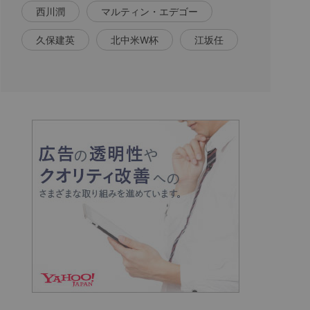
西川潤
マルティン・エデゴー
久保建英
北中米W杯
江坂任