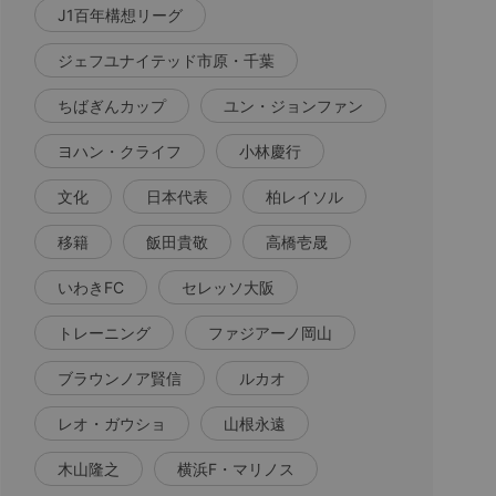
J1百年構想リーグ
ジェフユナイテッド市原・千葉
ちばぎんカップ
ユン・ジョンファン
ヨハン・クライフ
小林慶行
文化
日本代表
柏レイソル
移籍
飯田貴敬
高橋壱晟
いわきFC
セレッソ大阪
トレーニング
ファジアーノ岡山
ブラウンノア賢信
ルカオ
レオ・ガウショ
山根永遠
木山隆之
横浜F・マリノス