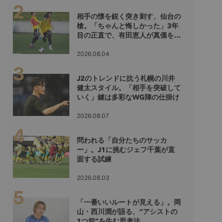
相手の懐を鋭く突き刺す、仙台の
槍。「ちゃんと悔しかった」3年
目の正直で、有田恵人が真価を示
すシーズンへ
2026.08.04
J2のトレンドに抗う札幌の川井
健太スタイル。「相手を突破して
いく」鍵は多彩なWG陣の仕掛け
2026.08.07
問われる「自分たちのサッカ
ー」。J1に挑むジェフ千葉が直
面する試練
2026.08.03
「一番いいルートが見える」。岡
山・西川潤が語る、“アシストの
1つ前”を生む思考法