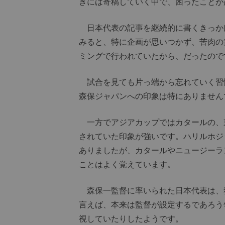
きには寄稿していく中で、困ったことが
日本代表の記事を継続的に書くきっか
みると、特に企画が思いつかず、苦肉の
ミングで行われていたから、だったので
試合を見ても片っ端から忘れていく習
森保ジャパンへの印象は特にありません
一方でアジアカップではカタールの、
されていた印象が強いです。ハリルホジ
ありましたが、カタールやニュージーラ
ことはよく覚えています。
森保一監督に率いられた日本代表は、
言えば、本来は監督が設定するであろう
視していたりしたようです。