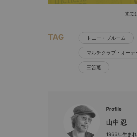
すで
TAG
トニー・ブルーム
マルチクラブ・オーナ
三笘薫
Profile
山中 忍
1966年生