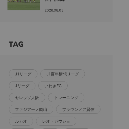
2026.08.03
TAG
J1リーグ
J1百年構想リーグ
Jリーグ
いわきFC
セレッソ大阪
トレーニング
ファジアーノ岡山
ブラウンノア賢信
ルカオ
レオ・ガウショ