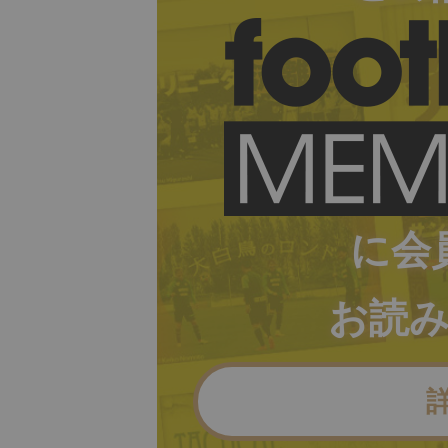
に会
お読