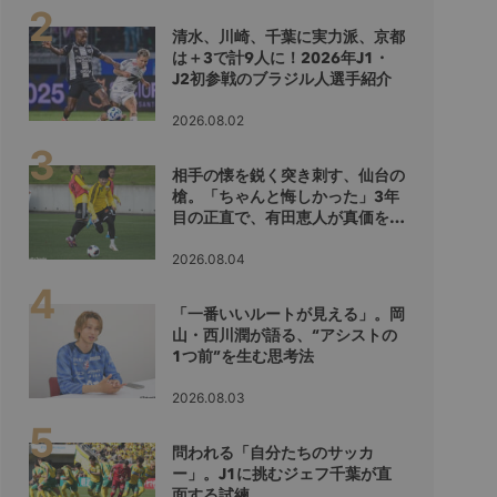
清水、川崎、千葉に実力派、京都
は＋3で計9人に！2026年J1・
J2初参戦のブラジル人選手紹介
2026.08.02
相手の懐を鋭く突き刺す、仙台の
槍。「ちゃんと悔しかった」3年
目の正直で、有田恵人が真価を示
すシーズンへ
2026.08.04
「一番いいルートが見える」。岡
山・西川潤が語る、“アシストの
1つ前”を生む思考法
2026.08.03
問われる「自分たちのサッカ
ー」。J1に挑むジェフ千葉が直
面する試練