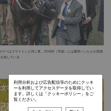
ラーはブライトンと同じ青。2018年（写真）には愛馬ペンヒルが英国
」を制している
利用分析および広告配信等のためにクッキ
4文字/全文:1,526文字
ーを利用してアクセスデータを取得してい
ます。詳しくは「クッキーポリシー」をご
覧ください。
記事の続きは