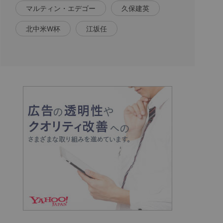
マルティン・エデゴー
久保建英
北中米W杯
江坂任