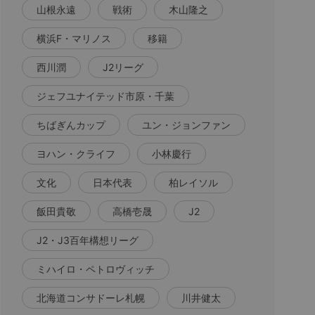
山根永遠
戦術
木山隆之
横浜F・マリノス
移籍
西川潤
J2リーグ
ジェフユナイテッド市原・千葉
ちばぎんカップ
ユン・ジョンファン
ヨハン・クライフ
小林慶行
文化
日本代表
柏レイソル
飯田貴敬
高橋壱晟
J2
J2・J3百年構想リーグ
ミハイロ・ペトロヴィッチ
北海道コンサドーレ札幌
川井健太