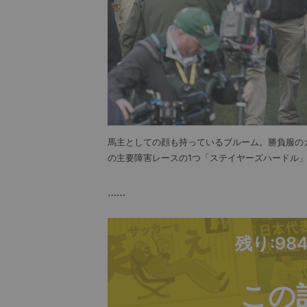
馬主としての顔も持っているブルーム。勝負服のカ
の主要障害レースの1つ「ステイヤーズハードル
……
残り:98
この