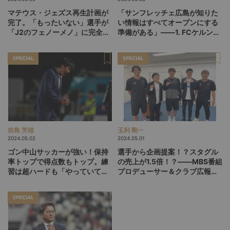
マテウス・ジェズス再生計画が
「サンフレッチェ広島が知りた
完了。「もったいない」選手が
い情報はすべてオープンにする
「J2のフェノーメノ」に完全覚
準備がある」――1. FCケルンの
醒できた理由
アカデミーダイレクターが語る
育成業務提携の意義
SPECIAL
SPECIAL
前島 芳雄
玉利 剛一
2024.05.02
2024.05.01
ゴン中山サッカーが強い！保持
選手から企画提案！？スタグル
率トップで得点数もトップ。練
の売上が1.5倍！？――MBS番組
習は超ハードも「やっていて楽
プロデューサー＆クラブ広報が
しい」スタイルでJ2昇格圏をキ
語る『ガンバTV』リニューアル
ープ中。中山アスルクラロの現
の裏側
SPECIAL
在地とは？