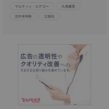
マルティン・エデゴー
久保建英
北中米W杯
江坂任