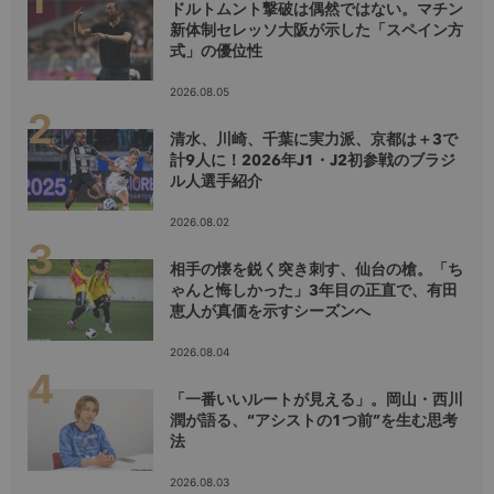
ドルトムント撃破は偶然ではない。マチン
新体制セレッソ大阪が示した「スペイン方
式」の優位性
2026.08.05
清水、川崎、千葉に実力派、京都は＋3で
計9人に！2026年J1・J2初参戦のブラジ
ル人選手紹介
2026.08.02
相手の懐を鋭く突き刺す、仙台の槍。「ち
ゃんと悔しかった」3年目の正直で、有田
恵人が真価を示すシーズンへ
2026.08.04
「一番いいルートが見える」。岡山・西川
潤が語る、“アシストの1つ前”を生む思考
法
2026.08.03