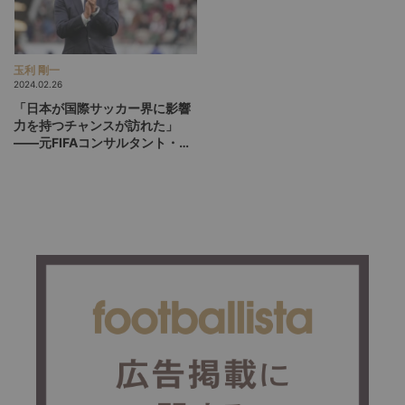
玉利 剛一
2024.02.26
「日本が国際サッカー界に影響
力を持つチャンスが訪れた」
――元FIFAコンサルタント・杉
原海太が語る、Ｊリーグ2024
シーズンの“ビジネス”プレビュ
ー