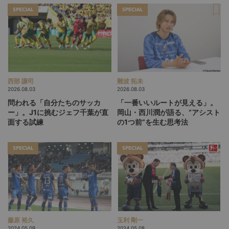
SPECIAL
SPECIAL
西部 謙司
難波 拓未
2026.08.03
2026.08.03
問われる「自分たちのサッカ
「一番いいルートが見える」。
ー」。J1に挑むジェフ千葉が直
岡山・西川潤が語る、“アシスト
面する試練
の1つ前”を生む思考法
SPECIAL
SPECIAL
藤原 裕久
玉利 剛一
2024.05.09
2024.05.08