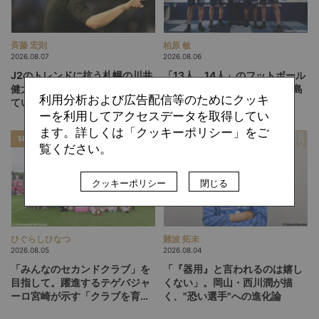
斉藤 宏則
柏原 敏
2026.08.07
2026.08.06
J2のトレンドに抗う札幌の川井
「13人、14人」のフットボール
健太スタイル。「相手を突破し
は実現するか。吉本監督の徳島
利用分析および広告配信等のためにクッキ
ていく」鍵は多彩なWG陣の仕
ヴォルティスが描く“新章”
ーを利用してアクセスデータを取得してい
掛け
ます。詳しくは「クッキーポリシー」をご
SPECIAL
SPECIAL
覧ください。
クッキーポリシー
閉じる
ひぐらしひなつ
難波 拓未
2026.08.05
2026.08.04
「みんなのセカンドクラブ」を
「『器用』と言われるのは嬉し
目指して。躍進するテゲバジャ
くない」。岡山・西川潤が描
ーロ宮崎が示す「クラブを育て
く、"恐い選手"への進化論
る」という価値観