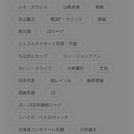
レオ・ガウショ
山根永遠
戦術
木山隆之
横浜F・マリノス
移籍
西川潤
J2リーグ
ジェフユナイテッド市原・千葉
ちばぎんカップ
ユン・ジョンファン
ヨハン・クライフ
小林慶行
文化
日本代表
柏レイソル
飯田貴敬
高橋壱晟
J2
J2・J3百年構想リーグ
ミハイロ・ペトロヴィッチ
北海道コンサドーレ札幌
川井健太