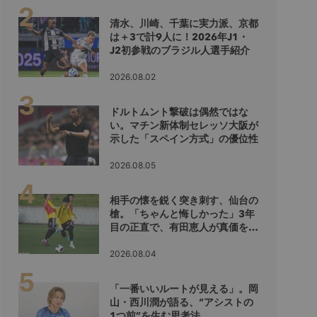
清水、川崎、千葉に実力派、京都
は＋3で計9人に！2026年J1・
J2初参戦のブラジル人選手紹介
2026.08.02
ドルトムント撃破は偶然ではな
い。マチン新体制セレッソ大阪が
示した「スペイン方式」の優位性
2026.08.05
相手の懐を鋭く突き刺す、仙台の
槍。「ちゃんと悔しかった」3年
目の正直で、有田恵人が真価を示
すシーズンへ
2026.08.04
「一番いいルートが見える」。岡
山・西川潤が語る、“アシストの
1つ前”を生む思考法