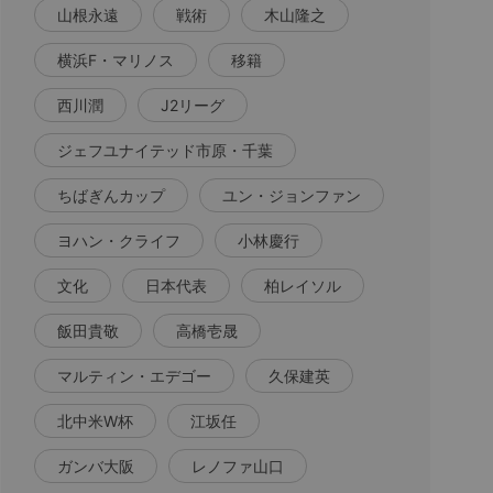
山根永遠
戦術
木山隆之
横浜F・マリノス
移籍
西川潤
J2リーグ
ジェフユナイテッド市原・千葉
ちばぎんカップ
ユン・ジョンファン
ヨハン・クライフ
小林慶行
文化
日本代表
柏レイソル
飯田貴敬
高橋壱晟
マルティン・エデゴー
久保建英
北中米W杯
江坂任
ガンバ大阪
レノファ山口