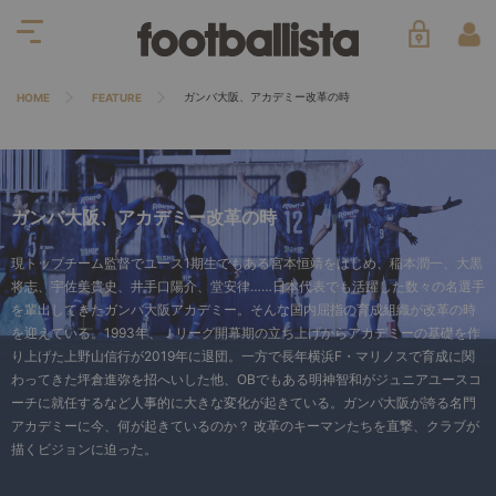
ガンバ大阪、アカデミー改革の時
HOME
FEATURE
ガンバ大阪、アカデミー改革の時
現トップチーム監督でユース1期生でもある宮本恒靖をはじめ、稲本潤一、大黒
将志、宇佐美貴史、井手口陽介、堂安律……日本代表でも活躍した数々の名選手
を輩出してきたガンバ大阪アカデミー。そんな国内屈指の育成組織が改革の時
を迎えている。1993年、Ｊリーグ開幕期の立ち上げからアカデミーの基礎を作
り上げた上野山信行が2019年に退団。一方で長年横浜F・マリノスで育成に関
わってきた坪倉進弥を招へいした他、OBでもある明神智和がジュニアユースコ
ーチに就任するなど人事的に大きな変化が起きている。ガンバ大阪が誇る名門
アカデミーに今、何が起きているのか？ 改革のキーマンたちを直撃、クラブが
描くビジョンに迫った。