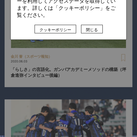
ーを利用してアクセスデータを取得してい
ます。詳しくは「クッキーポリシー」をご
覧ください。
クッキーポリシー
閉じる
金川 誉（スポーツ報知）
2020.06.03
「らしさ」の言語化。ガンバアカデミーメソッドの構築（坪
倉進弥インタビュー後編）