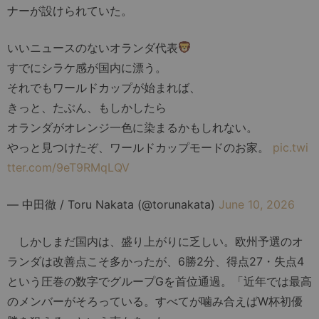
ナーが設けられていた。
いいニュースのないオランダ代表
すでにシラケ感が国内に漂う。
それでもワールドカップが始まれば、
きっと、たぶん、もしかしたら
オランダがオレンジ一色に染まるかもしれない。
やっと見つけたぞ、ワールドカップモードのお家。
pic.twi
tter.com/9eT9RMqLQV
— 中田徹 / Toru Nakata (@torunakata)
June 10, 2026
しかしまだ国内は、盛り上がりに乏しい。欧州予選のオ
ランダは改善点こそ多かったが、6勝2分、得点27・失点4
という圧巻の数字でグループGを首位通過。「近年では最高
のメンバーがそろっている。すべてが噛み合えばW杯初優