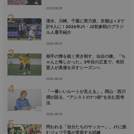
2026.08.05
清水、川崎、千葉に実力派、京都は＋3で
計9人に！2026年J1・J2初参戦のブラジ
ル人選手紹介
2026.08.02
相手の懐を鋭く突き刺す、仙台の槍。「ち
ゃんと悔しかった」3年目の正直で、有田
恵人が真価を示すシーズンへ
2026.08.04
「一番いいルートが見える」。岡山・西川
潤が語る、“アシストの1つ前”を生む思考
法
2026.08.03
問われる「自分たちのサッカー」。J1に挑
むジェフ千葉が直面する試練