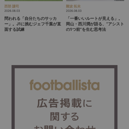
西部 謙司
難波 拓未
2026.08.03
2026.08.03
問われる「自分たちのサッカ
「一番いいルートが見える」。
ー」。J1に挑むジェフ千葉が直
岡山・西川潤が語る、“アシスト
面する試練
の1つ前”を生む思考法