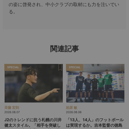
の姿に啓発され、中小クラブの取材にも力を注いでい
る。
関連記事
SPECIAL
SPECIAL
斉藤 宏則
柏原 敏
2026.08.07
2026.08.06
J2のトレンドに抗う札幌の川井
「13人、14人」のフットボール
健太スタイル。「相手を突破し
は実現するか。吉本監督の徳島