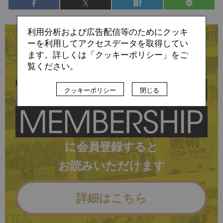
利用分析および広告配信等のためにクッキ
残り:2,752文字/全文:4,242文字
ーを利用してアクセスデータを取得してい
ます。詳しくは「クッキーポリシー」をご
この記事の続きは
覧ください。
クッキーポリシー
閉じる
に会員登録すると
お読みいただけます
詳細はこちら