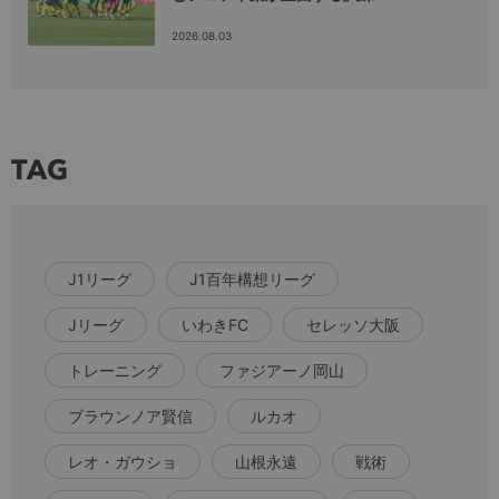
2026.08.03
TAG
J1リーグ
J1百年構想リーグ
Jリーグ
いわきFC
セレッソ大阪
トレーニング
ファジアーノ岡山
ブラウンノア賢信
ルカオ
レオ・ガウショ
山根永遠
戦術