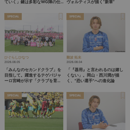
ていく」鍵は多彩なWG陣の仕
ヴォルティスが描く“新章”
掛け
SPECIAL
SPECIAL
ひぐらしひなつ
難波 拓未
2026.08.05
2026.08.04
「みんなのセカンドクラブ」を
「『器用』と言われるのは嬉し
目指して。躍進するテゲバジャ
くない」。岡山・西川潤が描
ーロ宮崎が示す「クラブを育て
く、"恐い選手"への進化論
る」という価値観
SPECIAL
SPECIAL