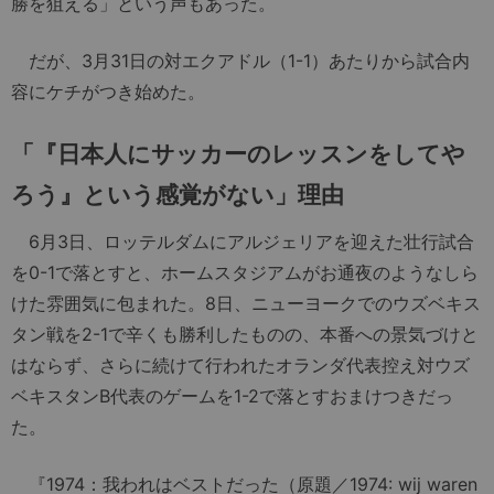
勝を狙える」という声もあった。
だが、3月31日の対エクアドル（1-1）あたりから試合内
容にケチがつき始めた。
「『日本人にサッカーのレッスンをしてや
ろう』という感覚がない」理由
6月3日、ロッテルダムにアルジェリアを迎えた壮行試合
を0-1で落とすと、ホームスタジアムがお通夜のようなしら
けた雰囲気に包まれた。8日、ニューヨークでのウズベキス
タン戦を2-1で辛くも勝利したものの、本番への景気づけと
はならず、さらに続けて行われたオランダ代表控え対ウズ
ベキスタンB代表のゲームを1-2で落とすおまけつきだっ
た。
『1974：我われはベストだった（原題／1974: wij waren