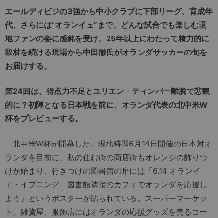
エールディビジの3強から中小クラブに下部リーグ、育成年
代、さらには“オランイェ”まで。どんな試合でも楽しむ現
地ファンの姿に感銘を受け、25年以上にわたって精力的に
取材を続ける現場から中田徹氏がオランダサッカーの旬を
お届けする。
第24回は、得点力不足とユリエン・ティンバー離脱で悲観
的に？初陣となる日本戦を前に、オランダ代表の北中米W
杯をプレビューする。
北中米W杯が開幕した。現地時間6月14日開催の日本対オ
ランダを目前に、私の住む街の商店街もオレンジの飾りつ
けが始まり、行きつけの図書館の扉には「6.14 オランイ
ェ・イブニング 図書館隣接のカフェでオランダを応援し
よう」というポスターが貼られている。スーパーマーケッ
ト、雑貨屋、服飾店にはオランダの応援グッズを売るコー