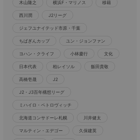
木山隆之
横浜F・マリノス
移籍
西川潤
J2リーグ
ジェフユナイテッド市原・千葉
ちばぎんカップ
ユン・ジョンファン
ヨハン・クライフ
小林慶行
文化
日本代表
柏レイソル
飯田貴敬
高橋壱晟
J2
J2・J3百年構想リーグ
ミハイロ・ペトロヴィッチ
北海道コンサドーレ札幌
川井健太
マルティン・エデゴー
久保建英