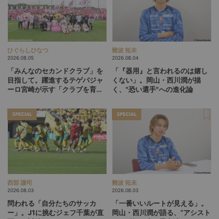
ひぐらしひなつ
難波 拓未
2026.08.05
2026.08.04
「みんなのセカンドクラブ」を
「『器用』と言われるのは嬉し
目指して。躍進するテゲバジャ
くない」。岡山・西川潤が描
ーロ宮崎が示す「クラブを育て
く、"恐い選手"への進化論
る」という価値観
SPECIAL
SPECIAL
西部 謙司
難波 拓未
2026.08.03
2026.08.03
問われる「自分たちのサッカ
「一番いいルートが見える」。
ー」。J1に挑むジェフ千葉が直
岡山・西川潤が語る、“アシスト