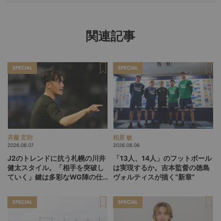
関連記事
SPECIAL
SPECIAL
斉藤 宏則
柏原 敏
2026.08.07
2026.08.06
J2のトレンドに抗う札幌の川井
「13人、14人」のフットボール
健太スタイル。「相手を突破し
は実現するか。吉本監督の徳島
ていく」鍵は多彩なWG陣の仕
ヴォルティスが描く“新章”
掛け
SPECIAL
SPECIAL