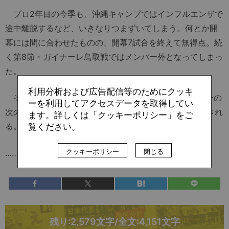
プロ2年目の今季も、沖縄キャンプではインフルエンザで
途中離脱するなど、いきなりつまずいてしまう。何とか開
幕には間に合わせたものの、開幕7試合を終えて無得点。続
く第8節・ガイナーレ鳥取戦ではメンバー外となってしまっ
た。
利用分析および広告配信等のためにクッキ
それでも、FW陣にけが人が相次いだ影響もあって、その
ーを利用してアクセスデータを取得してい
次の第9節・大分トリニータ戦で先発のメンバーに抜擢され
ます。詳しくは「クッキーポリシー」をご
る。
覧ください。
クッキーポリシー
閉じる
……
残り:2,579文字/全文:4,151文字