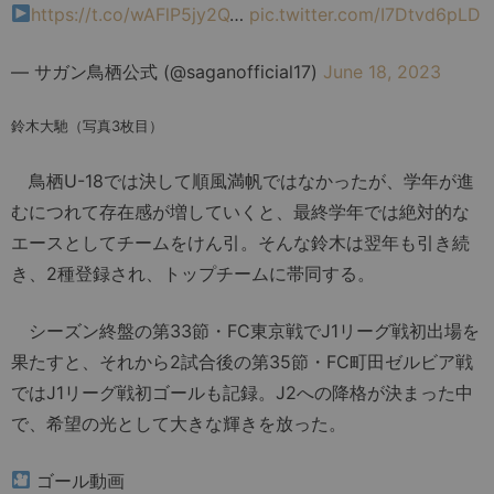
https://t.co/wAFlP5jy2Q
…
pic.twitter.com/I7Dtvd6pLD
— サガン鳥栖公式 (@saganofficial17)
June 18, 2023
鈴木大馳（写真3枚目）
鳥栖U-18では決して順風満帆ではなかったが、学年が進
むにつれて存在感が増していくと、最終学年では絶対的な
エースとしてチームをけん引。そんな鈴木は翌年も引き続
き、2種登録され、トップチームに帯同する。
シーズン終盤の第33節・FC東京戦でJ1リーグ戦初出場を
果たすと、それから2試合後の第35節・FC町田ゼルビア戦
ではJ1リーグ戦初ゴールも記録。J2への降格が決まった中
で、希望の光として大きな輝きを放った。
ゴール動画