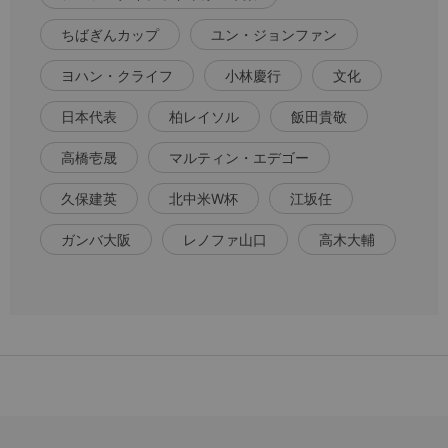
ちばぎんカップ
ユン・ジョンファン
ヨハン・クライフ
小林慶行
文化
日本代表
柏レイソル
飯田貴敬
高橋壱晟
マルティン・エデゴー
久保建英
北中米W杯
江坂任
ガンバ大阪
レノファ山口
高木大輔