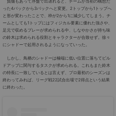
負傷もあって序盤で出遅れると、チームが当初の構想だ
った4バックから3バックへと変更。2トップから1トップへ
と形が変わったことで、枠が2から1に減少してしまう。チ
ームとしても1トップにはフィジカル要素に優れた強さや、
足元で収めるプレーが求められる中、しなやかさが持ち味
の鈴木は求められる役割とキャラクターが合致せず。徐々
にシャドーで起用されるようになっていった。
しかし、鳥栖のシャドーは極端に低い位置に落ちてビル
ドアップに関与するタスクが求められる。これもまた鈴木
の特長に一致しているとは言えず、プロ最初のシーズンは
終わってみれば、リーグ戦22試合出場で2得点という結果
に終わった。