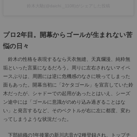
鈴木大馳(@daichi._1108)がシェアした投稿
プロ2年目。開幕からゴールが生まれない苦
悩の日々
鈴木の性格を表現するなら天衣無縫、天真爛漫、純粋無
垢といった言葉になるだろう。周りに左右されないマイペ
ースぶりは、周囲には逆に危機感のなさに映ってしまった
面もあった。開幕当初に「2ケタゴール」を宣言していた鈴
木だったが、シャドーでの起用があったとはいえ、シーズ
ン途中には「ゴールに意識がのめり込み過ぎることはな
い」と発言するなど、そのベクトルが右に左に都度、変わ
ってしまうような状況だった。
下部組織の1年後輩の新川志音が2種登録され、トップチ