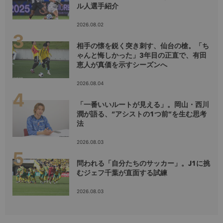
ル人選手紹介
2026.08.02
相手の懐を鋭く突き刺す、仙台の槍。「ち
ゃんと悔しかった」3年目の正直で、有田
恵人が真価を示すシーズンへ
2026.08.04
「一番いいルートが見える」。岡山・西川
潤が語る、“アシストの1つ前”を生む思考
法
2026.08.03
問われる「自分たちのサッカー」。J1に挑
むジェフ千葉が直面する試練
2026.08.03