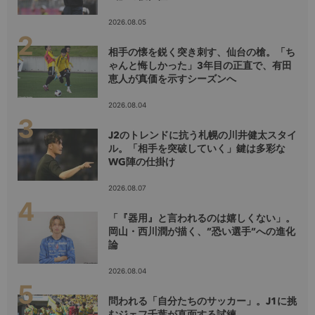
2026.08.05
相手の懐を鋭く突き刺す、仙台の槍。「ち
ゃんと悔しかった」3年目の正直で、有田
恵人が真価を示すシーズンへ
2026.08.04
J2のトレンドに抗う札幌の川井健太スタイ
ル。「相手を突破していく」鍵は多彩な
WG陣の仕掛け
2026.08.07
「『器用』と言われるのは嬉しくない」。
岡山・西川潤が描く、”恐い選手”への進化
論
2026.08.04
問われる「自分たちのサッカー」。J1に挑
むジェフ千葉が直面する試練