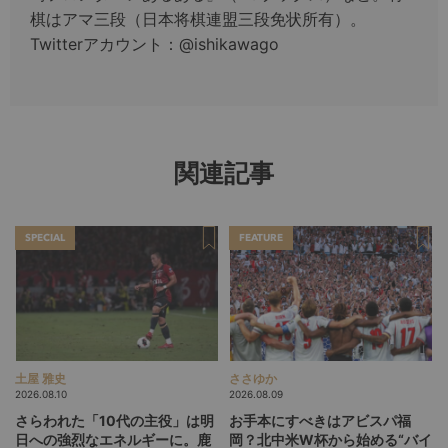
棋はアマ三段（日本将棋連盟三段免状所有）。
Twitterアカウント：@ishikawago
関連記事
SPECIAL
FEATURE
土屋 雅史
ささゆか
2026.08.10
2026.08.09
さらわれた「10代の主役」は明
お手本にすべきはアビスパ福
日への強烈なエネルギーに。鹿
岡？北中米W杯から始める“バイ