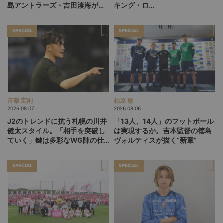
島アントラーズ・吉田湊海が足
キング・ロ
を踏み入れた「45分間のネクス
ー”、“Wonderwall”の日本版を
トステージ」
探す旅
SPECIAL
SPECIAL
斉藤 宏則
柏原 敏
2026.08.07
2026.08.06
J2のトレンドに抗う札幌の川井
「13人、14人」のフットボール
健太スタイル。「相手を突破し
は実現するか。吉本監督の徳島
ていく」鍵は多彩なWG陣の仕
ヴォルティスが描く“新章”
掛け
SPECIAL
SPECIAL