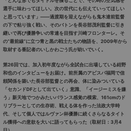
「どんな形でもタイトルを獲ることで、その時の空気感を
選手に味わってほしい。次の世代にも伝えていってほしい
と思っています」――過渡期を迎えながらも鬼木達前監督
の下で粘り強く戦い、そのバトンを長谷部茂利監督に引き
継いで再び優勝争いの常連を目指す川崎フロンターレ。そ
の“最前線”に立つ青と黒の戦士たちの物語を、2009年から
取材する番記者のいしかわごう氏が紡いでいく。
第26回では、加入初年度ながら全試合に出場している紺野
和也のインタビューをお届け。前所属のアビスパ福岡で信
頼関係を築いた長谷部監督との再会、体に染みついている
「セカンドDFとして出ていく」意識、「イージーミスを嫌
う」新天地でつかみたいバランス感覚の模索、161cmのド
リブラーとしての生存術、戦える体を作った法政大学時
代、そして個人ではルヴァン杯優勝に続くさらなるタイト
ル獲得への意欲を大いに語ってもらった（取材日：3月4
日）。