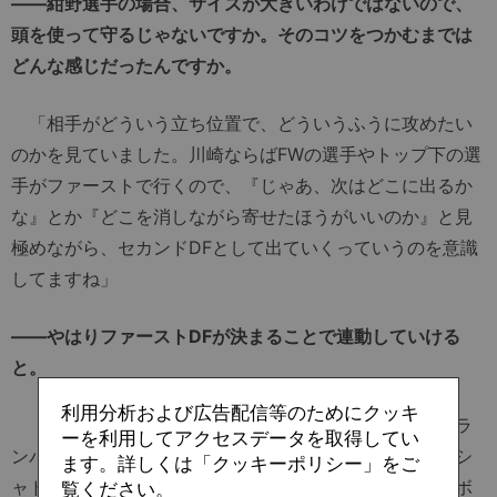
――紺野選手の場合、サイズが大きいわけではないので、
頭を使って守るじゃないですか。そのコツをつかむまでは
どんな感じだったんですか。
「相手がどういう立ち位置で、どういうふうに攻めたい
のかを見ていました。川崎ならばFWの選手やトップ下の選
手がファーストで行くので、『じゃあ、次はどこに出るか
な』とか『どこを消しながら寄せたほうがいいのか』と見
極めながら、セカンドDFとして出ていくっていうのを意識
してますね」
――やはりファーストDFが決まることで連動していける
と。
利用分析および広告配信等のためにクッキ
「アビスパの時は、山岸（祐也）選手（現：名古屋グラ
ーを利用してアクセスデータを取得してい
ンパス）がうまかったんですよ。そこが決まって、次にシ
ます。詳しくは「クッキーポリシー」をご
ャドー（自分）がバチンと決まって、ウイングバックやボ
覧ください。