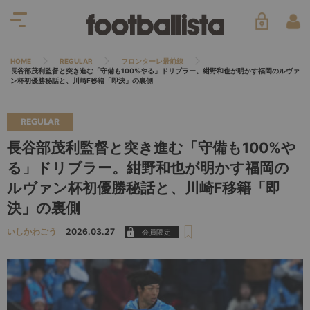
HOME
REGULAR
フロンターレ最前線
長谷部茂利監督と突き進む「守備も100%やる」ドリブラー。紺野和也が明かす福岡のルヴァ
ン杯初優勝秘話と、川崎F移籍「即決」の裏側
REGULAR
長谷部茂利監督と突き進む「守備も100%や
る」ドリブラー。紺野和也が明かす福岡の
ルヴァン杯初優勝秘話と、川崎F移籍「即
決」の裏側
いしかわごう
2026.03.27