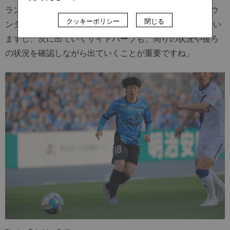
ランチと連動して蹴らせて回収する。そこでショートカウ
クッキーポリシー
閉じる
ンターという形が多かった。ファーストDFが大事だと思い
ますし、次に出ていくサイドハーフも、周りの状況や後ろ
の状況を確認しながら出ていくことが重要ですね」