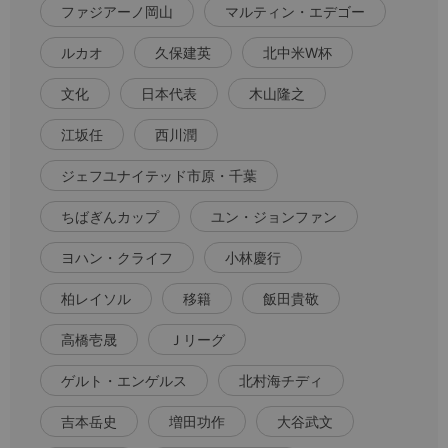
ファジアーノ岡山
マルティン・エデゴー
ルカオ
久保建英
北中米W杯
文化
日本代表
木山隆之
江坂任
西川潤
ジェフユナイテッド市原・千葉
ちばぎんカップ
ユン・ジョンファン
ヨハン・クライフ
小林慶行
柏レイソル
移籍
飯田貴敬
高橋壱晟
Ｊリーグ
ゲルト・エンゲルス
北村海チディ
吉本岳史
増田功作
大谷武文