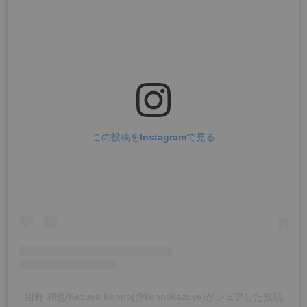
この投稿をInstagramで見る
紺野 和也/Kazuya Konno(@konnokazuya)がシェアした投稿