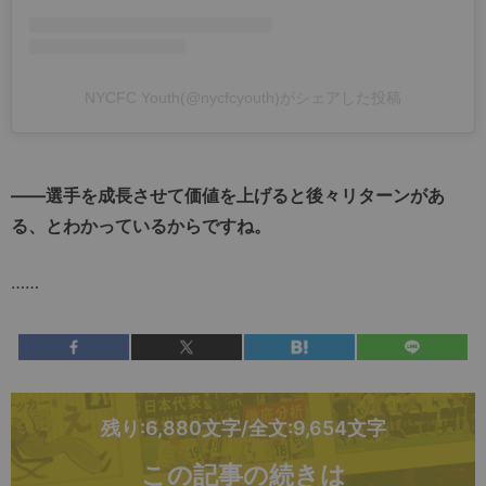
NYCFC Youth(@nycfcyouth)がシェアした投稿
――選手を成長させて価値を上げると後々リターンがあ
る、とわかっているからですね。
……
残り:6,880文字/全文:9,654文字
この記事の続きは