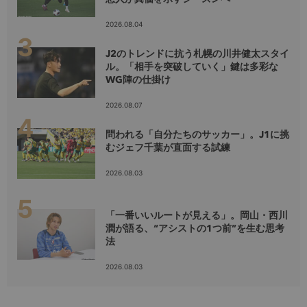
2026.08.04
J2のトレンドに抗う札幌の川井健太スタイ
ル。「相手を突破していく」鍵は多彩な
WG陣の仕掛け
2026.08.07
問われる「自分たちのサッカー」。J1に挑
むジェフ千葉が直面する試練
2026.08.03
「一番いいルートが見える」。岡山・西川
潤が語る、“アシストの1つ前”を生む思考
法
2026.08.03