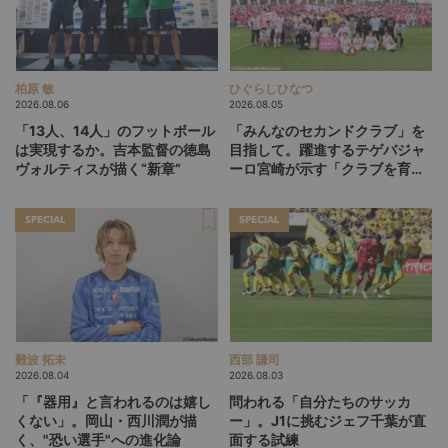
柏原 敏
ひぐらしひなつ
2026.08.06
2026.08.05
「13人、14人」のフットボール
「みんなのセカンドクラブ」を
は実現するか。吉本監督の徳島
目指して。躍進するテゲバジャ
ヴォルティスが描く“新章”
ーロ宮崎が示す「クラブを育て
る」という価値観
SPECIAL
SPECIAL
難波 拓未
西部 謙司
2026.08.04
2026.08.03
「『器用』と言われるのは嬉し
問われる「自分たちのサッカ
くない」。岡山・西川潤が描
ー」。J1に挑むジェフ千葉が直
く、"恐い選手"への進化論
面する試練