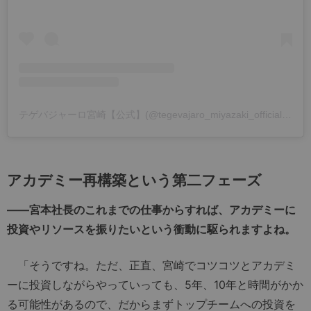
テゲバジャーロ宮崎【公式】(@tegevajaro_miyazaki_official)がシェアした投稿
アカデミー再構築という第二フェーズ
――宮本社長のこれまでの仕事からすれば、アカデミーに
投資やリソースを振りたいという衝動に駆られますよね。
「そうですね。ただ、正直、宮崎でコツコツとアカデミ
ーに投資しながらやっていっても、5年、10年と時間がかか
る可能性があるので、だからまずトップチームへの投資を