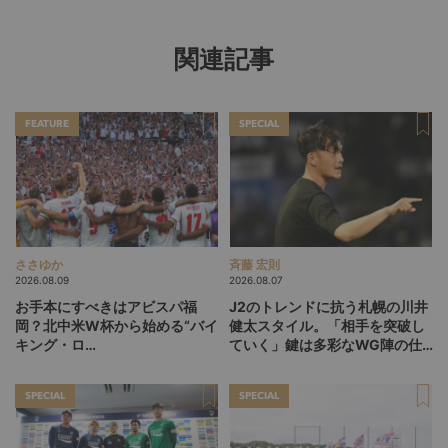
関連記事
FEATURE
SPECIAL
ささゆか
斉藤 宏則
2026.08.09
2026.08.07
お手本にすべきはアビスパ福
J2のトレンドに抗う札幌の川井
岡？北中米W杯から始める“バイ
健太スタイル。「相手を突破し
キング・ロ
ていく」鍵は多彩なWG陣の仕
ー”、“Wonderwall”の日本版を
掛け
探す旅
SPECIAL
SPECIAL