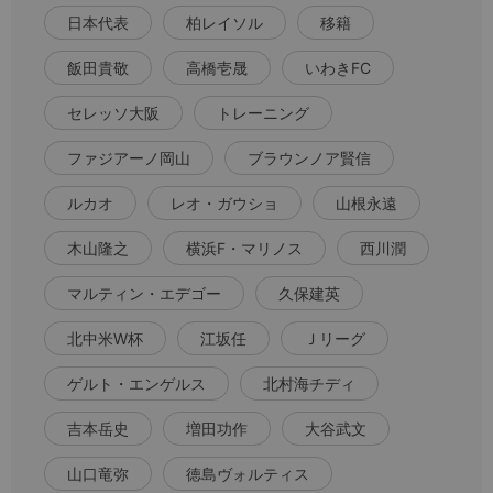
日本代表
柏レイソル
移籍
飯田貴敬
高橋壱晟
いわきFC
セレッソ大阪
トレーニング
ファジアーノ岡山
ブラウンノア賢信
ルカオ
レオ・ガウショ
山根永遠
木山隆之
横浜F・マリノス
西川潤
マルティン・エデゴー
久保建英
北中米W杯
江坂任
Ｊリーグ
ゲルト・エンゲルス
北村海チディ
吉本岳史
増田功作
大谷武文
山口竜弥
徳島ヴォルティス