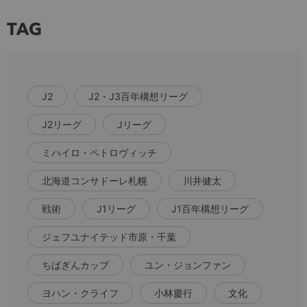
TAG
J2
J2・J3百年構想リーグ
J2リーグ
Jリーグ
ミハイロ・ペトロヴィッチ
北海道コンサドーレ札幌
川井健太
戦術
J1リーグ
J1百年構想リーグ
ジェフユナイテッド市原・千葉
ちばぎんカップ
ユン・ジョンファン
ヨハン・クライフ
小林慶行
文化