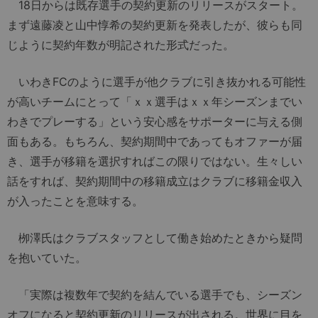
18日からは既存選手の契約更新のリリースがスタート。
まず遠藤凌と山中惇希の契約更新を発表したが、彼らも同
じように契約年数が明記された形式だった。
いわきFCのように選手が他クラブに引き抜かれる可能性
が高いチームにとって「ｘｘ選手はｘｘ年シーズンまでい
わきでプレーする」という安心感をサポーターに与える側
面もある。もちろん、契約期間中であってもオファーが届
き、選手が移籍を選択すればこの限りではない。生々しい
話をすれば、契約期間中の移籍成立はクラブに移籍金収入
が入ったことを意味する。
栁澤氏はクラブスタッフとして働き始めたときから疑問
を抱いていた。
「実際は複数年で契約を結んでいる選手でも、シーズン
オフになると契約更新のリリースが出される。世界に目を