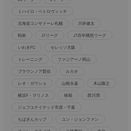
ミハイロ・ペトロヴィッチ
北海道コンサドーレ札幌
川井健太
戦術
J1リーグ
J1百年構想リーグ
いわきFC
セレッソ大阪
トレーニング
ファジアーノ岡山
ブラウンノア賢信
ルカオ
レオ・ガウショ
山根永遠
木山隆之
横浜F・マリノス
移籍
西川潤
ジェフユナイテッド市原・千葉
ちばぎんカップ
ユン・ジョンファン