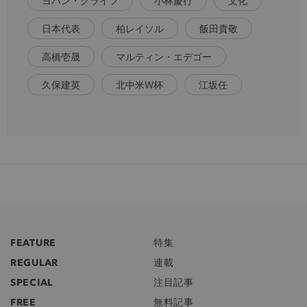
ヨハン・クライフ
小林慶行
文化
日本代表
柏レイソル
飯田貴敬
高橋壱晟
マルティン・エデゴー
久保建英
北中米W杯
江坂任
FEATURE
特集
REGULAR
連載
SPECIAL
注目記事
FREE
無料記事