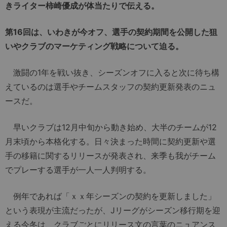
きライター柿崎優成が体当たりで伝える。
第16回は、いわきが今オフ、選手の契約期間を公開した狙
いやクラブのマーケティング戦略について迫る。
激闘の1年を戦い抜き、シーズンオフに入ると次に待ち構
えているのは選手やチームスタッフの契約更新発表のニュ
ースだ。
早いクラブは12月中旬から動き始め、大半のチームが12
月末頃から本格化する。日々決まった時間に契約更新や選
手の移籍に関するリリースが発表され、来季も我がチーム
でプレーする選手が一人一人判明する。
例年であれば「ｘｘ年シーズンの契約を更新しました」
という表現が主流だったが、Jリーグがシーズン移行期を迎
える今冬は、クラブごとにリリース文の言葉のニュアンス