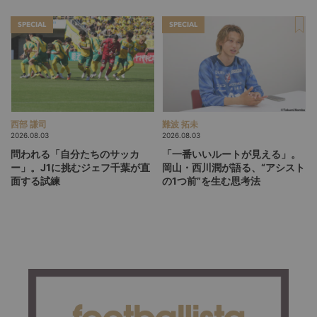
る」という価値観
SPECIAL
SPECIAL
西部 謙司
難波 拓未
2026.08.03
2026.08.03
問われる「自分たちのサッカ
「一番いいルートが見える」。
ー」。J1に挑むジェフ千葉が直
岡山・西川潤が語る、“アシスト
面する試練
の1つ前”を生む思考法