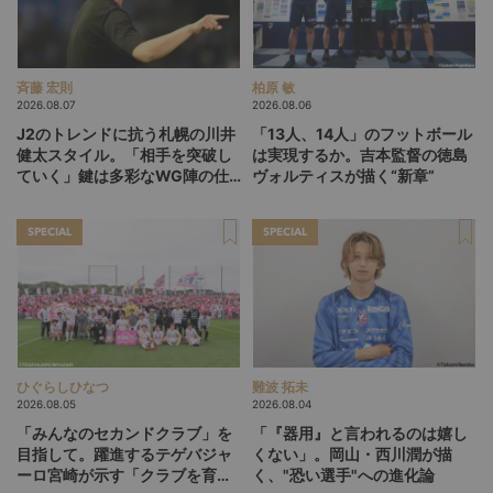
斉藤 宏則
柏原 敏
2026.08.07
2026.08.06
J2のトレンドに抗う札幌の川井
「13人、14人」のフットボール
健太スタイル。「相手を突破し
は実現するか。吉本監督の徳島
ていく」鍵は多彩なWG陣の仕
ヴォルティスが描く“新章”
掛け
SPECIAL
SPECIAL
ひぐらしひなつ
難波 拓未
2026.08.05
2026.08.04
「みんなのセカンドクラブ」を
「『器用』と言われるのは嬉し
目指して。躍進するテゲバジャ
くない」。岡山・西川潤が描
ーロ宮崎が示す「クラブを育て
く、"恐い選手"への進化論