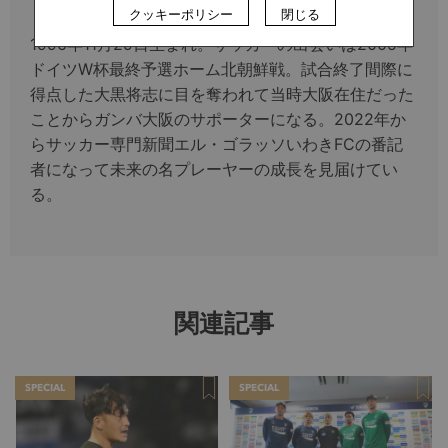
柿崎 優成
クッキーポリシー
閉じる
1996年11月29日生まれ。サッカーの出会いは2005年
ドイツW杯最終予選ホーム北朝鮮戦。試合終了間際に
得点した大黒将志に目を奪われて当時大阪在住だった
ことからガンバ大阪のサポーターになる。2022年か
らサッカー専門新聞エル・ゴラッソいわきFCの番記
者になって未来の名プレーヤーの成長を見届けてい
る。
関連記事
SPECIAL
SPECIAL