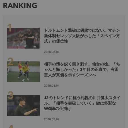
RANKING
ドルトムント撃破は偶然ではない。マチン
新体制セレッソ大阪が示した「スペイン方
式」の優位性
2026.08.05
相手の懐を鋭く突き刺す、仙台の槍。「ち
ゃんと悔しかった」3年目の正直で、有田
恵人が真価を示すシーズンへ
2026.08.04
J2のトレンドに抗う札幌の川井健太スタイ
ル。「相手を突破していく」鍵は多彩な
WG陣の仕掛け
2026.08.07