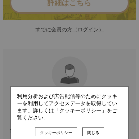
詳細はこちら
すでに会員の方（ログイン）
利用分析および広告配信等のためにクッキ
ーを利用してアクセスデータを取得してい
Profile
ます。詳しくは「クッキーポリシー」をご
覧ください。
柿崎 優成
1996年11月29日生まれ。サッカーの出会いは2005年
クッキーポリシー
閉じる
ドイツW杯最終予選ホーム北朝鮮戦。試合終了間際に