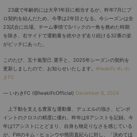
23歳で年齢的には大卒1年目に相当するが、昨年7月にプ
ロ契約を結んだため、今季は2年目となる。今シーズンは全
23試合に出場。チーム事情で3バックの一角を務めた時期
を除き、右サイドで運動量を絶やさず走り続ける32番の姿
がピッチにあった。
このたび、五十嵐聖己 選手と、2025年シーズンの契約を
更新しましたので、お知らせいたします。
#iwakifc
#いわ
きFC
— いわきFC (@IwakiFcOfficial)
December 8, 2024
上下動を支える豊富な運動量、デュエルの強さ、ピンポ
イントのクロスの精度に優れ、昨年は6アシストを記録。今
年は1アシストにとどまり、自身も物足りなさを感じている
が、FWのキム・ヒョンウや熊田直紀らに対し、「決めてほ