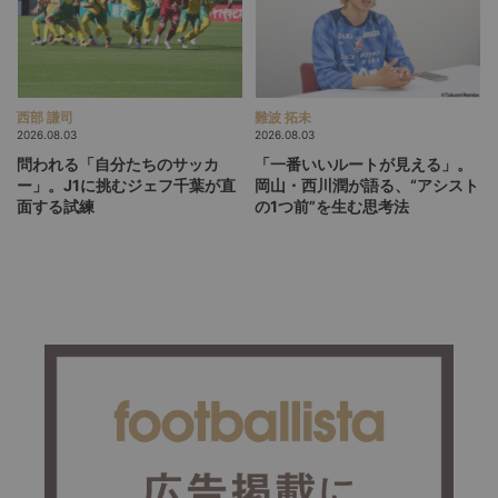
西部 謙司
難波 拓未
2026.08.03
2026.08.03
問われる「自分たちのサッカ
「一番いいルートが見える」。
ー」。J1に挑むジェフ千葉が直
岡山・西川潤が語る、“アシスト
面する試練
の1つ前”を生む思考法