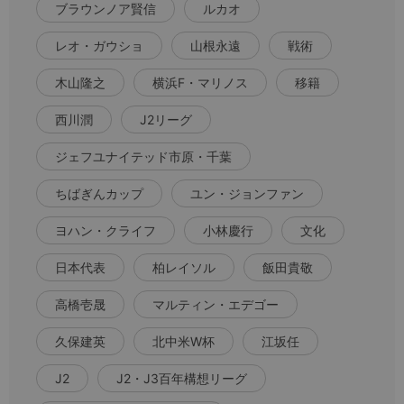
ブラウンノア賢信
ルカオ
レオ・ガウショ
山根永遠
戦術
木山隆之
横浜F・マリノス
移籍
西川潤
J2リーグ
ジェフユナイテッド市原・千葉
ちばぎんカップ
ユン・ジョンファン
ヨハン・クライフ
小林慶行
文化
日本代表
柏レイソル
飯田貴敬
高橋壱晟
マルティン・エデゴー
久保建英
北中米W杯
江坂任
J2
J2・J3百年構想リーグ