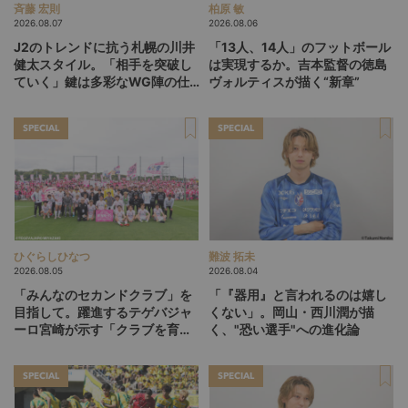
斉藤 宏則
柏原 敏
2026.08.07
2026.08.06
J2のトレンドに抗う札幌の川井
「13人、14人」のフットボール
健太スタイル。「相手を突破し
は実現するか。吉本監督の徳島
ていく」鍵は多彩なWG陣の仕
ヴォルティスが描く“新章”
掛け
SPECIAL
SPECIAL
ひぐらしひなつ
難波 拓未
2026.08.05
2026.08.04
「みんなのセカンドクラブ」を
「『器用』と言われるのは嬉し
目指して。躍進するテゲバジャ
くない」。岡山・西川潤が描
ーロ宮崎が示す「クラブを育て
く、"恐い選手"への進化論
る」という価値観
SPECIAL
SPECIAL