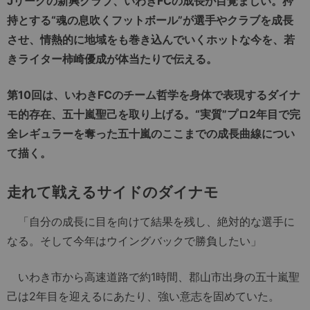
Jリーグの新興クラブ、いわきFCの成長が目覚ましい。矜
持とする“魂の息吹くフットボール”が選手やクラブを成長
させ、情熱的に地域をも巻き込んでいくホットな今を、若
きライター柿崎優成が体当たりで伝える。
第10回は、いわきFCのチーム哲学を身体で表現するダイナ
モ的存在、五十嵐聖己を取り上げる。“実質”プロ2年目で完
全レギュラーを奪った五十嵐のここまでの成長曲線につい
て描く。
走れて戦えるサイドのダイナモ
「自分の成長に目を向けて結果を残し、絶対的な選手に
なる。そして今年はウイングバックで勝負したい」
いわき市から高速道路で約1時間、郡山市出身の五十嵐聖
己は2年目を迎えるにあたり、強い意志を固めていた。