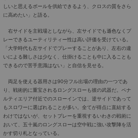
しいと思えるボールを供給できるよう、クロスの質をさら
に高めたい」と語る。
右サイドを主戦場としながら、左サイドでも遜色なくプ
レーできるユーティリティー性は高い評価を受けている。
「大学時代も左サイドでプレーすることがあり、左右の違
いによる難しさは少なく、仕掛けることも中に入ることも
できるので苦手意識はない」と自信を見せる。
両足を使える器用さは90分フル出場の理由の一つであ
り、戦術的に重宝されるロングスローも彼の武器だ。ペナ
ルティエリア付近でのスローインでは、逆サイドであって
もスロワーに選ばれることが多い。全てが得点に直結する
わけではないが、セットプレーを重視するいわきの戦術に
おいて、五十嵐のロングスローは空中戦に強い攻撃陣を活
かす切り札となっている。