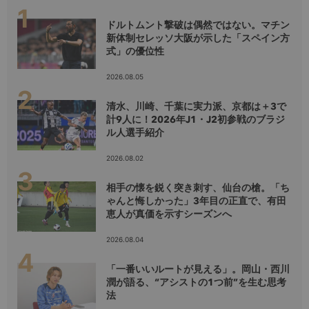
ドルトムント撃破は偶然ではない。マチン
新体制セレッソ大阪が示した「スペイン方
式」の優位性
2026.08.05
清水、川崎、千葉に実力派、京都は＋3で
計9人に！2026年J1・J2初参戦のブラジ
ル人選手紹介
2026.08.02
相手の懐を鋭く突き刺す、仙台の槍。「ち
ゃんと悔しかった」3年目の正直で、有田
恵人が真価を示すシーズンへ
2026.08.04
「一番いいルートが見える」。岡山・西川
潤が語る、“アシストの1つ前”を生む思考
法