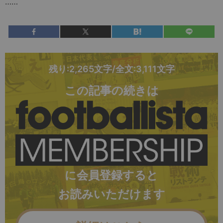
……
残り:2,265文字/全文:3,111文字
この記事の続きは
に会員登録すると
お読みいただけます