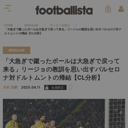
HOME
REGULAR
サッカーを笑え
「大急ぎで蹴ったボールは大急ぎで戻って来る」リージョの教訓を思い出すバルセロナ対ド
ルトムントの帰結【CL分析】
REGULAR
「大急ぎで蹴ったボールは大急ぎで戻って
来る」リージョの教訓を思い出すバルセロ
ナ対ドルトムントの帰結【CL分析】
木村 浩嗣
2025.04.11