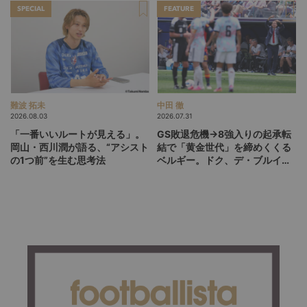
SPECIAL
FEATURE
難波 拓未
中田 徹
2026.08.03
2026.07.31
「一番いいルートが見える」。
GS敗退危機→8強入りの起承転
岡山・西川潤が語る、“アシスト
結で「黄金世代」を締めくくる
の1つ前”を生む思考法
ベルギー。ドク、デ・ブルイネ
を下げて2点差を逆転したリュ
ディ・ガルシア劇場の裏側