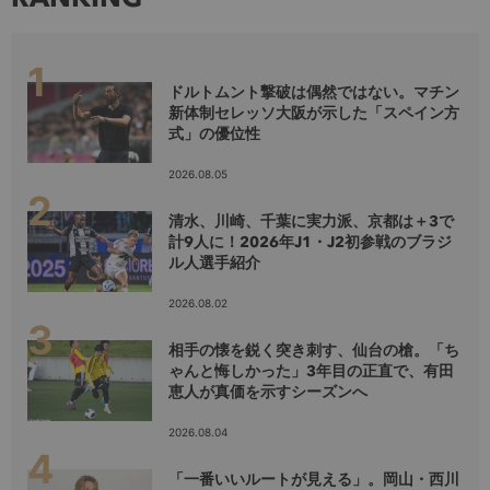
ドルトムント撃破は偶然ではない。マチン
新体制セレッソ大阪が示した「スペイン方
式」の優位性
2026.08.05
清水、川崎、千葉に実力派、京都は＋3で
計9人に！2026年J1・J2初参戦のブラジ
ル人選手紹介
2026.08.02
相手の懐を鋭く突き刺す、仙台の槍。「ち
ゃんと悔しかった」3年目の正直で、有田
恵人が真価を示すシーズンへ
2026.08.04
「一番いいルートが見える」。岡山・西川