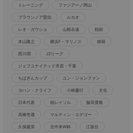
トレーニング
ファジアーノ岡山
ブラウンノア賢信
ルカオ
レオ・ガウショ
山根永遠
戦術
木山隆之
横浜F・マリノス
移籍
西川潤
J2リーグ
ジェフユナイテッド市原・千葉
ちばぎんカップ
ユン・ジョンファン
ヨハン・クライフ
小林慶行
文化
日本代表
柏レイソル
飯田貴敬
高橋壱晟
マルティン・エデゴー
久保建英
北中米W杯
江坂任