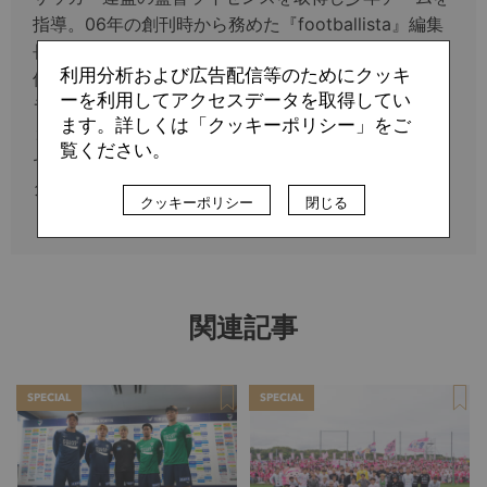
指導。06年の創刊時から務めた『footballista』編集
長を15年7月に辞し、フリーに。17年にユース指導を
利用分析および広告配信等のためにクッキ
休止する一方、映画関連の執筆に進出。グアルディオ
ーを利用してアクセスデータを取得してい
ラ、イエロ、リージョ、パコ・へメス、ブトラゲーニ
ます。詳しくは「クッキーポリシー」をご
ョ、メンディリバル、セティエン、アベラルド、マル
覧ください。
セリーノ、モンチ、エウセビオら一家言ある人へイン
タビュー経験多数。
クッキーポリシー
閉じる
関連記事
SPECIAL
SPECIAL