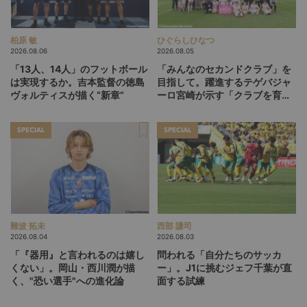
柏原 敏
ひぐらしひなつ
2026.08.06
2026.08.05
「13人、14人」のフットボール
「みんなのセカンドクラブ」を
は実現するか。吉本監督の徳島
目指して。躍進するテゲバジャ
ヴォルティスが描く“新章”
ーロ宮崎が示す「クラブを育て
る」という価値観
SPECIAL
SPECIAL
難波 拓未
西部 謙司
2026.08.04
2026.08.03
「『器用』と言われるのは嬉し
問われる「自分たちのサッカ
くない」。岡山・西川潤が描
ー」。J1に挑むジェフ千葉が直
く、"恐い選手"への進化論
面する試練