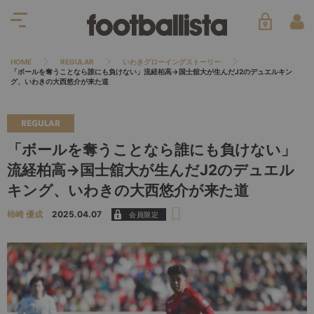
HOME
REGULAR
いわきグローイングストーリー
「ボールを奪うことなら誰にも負けない」流経柏高→国士舘大が生んだJ2のデュエルキン
グ、いわきの大西悠介が来た道
REGULAR
「ボールを奪うことなら誰にも負けない」
流経柏高→国士舘大が生んだJ2のデュエル
キング、いわきの大西悠介が来た道
柿崎 優成
2025.04.07