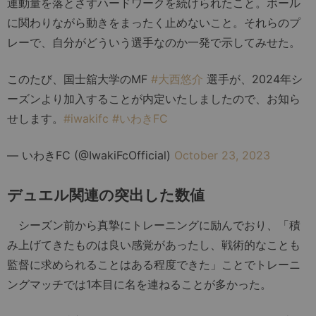
運動量を落とさずハードワークを続けられたこと。ボール
に関わりながら動きをまったく止めないこと。それらのプ
レーで、自分がどういう選手なのか一発で示してみせた。
このたび、国士舘大学のMF
#大西悠介
選手が、2024年シ
ーズンより加入することが内定いたしましたので、お知ら
せします。​
#iwakifc
#いわきFC
— いわきFC (@IwakiFcOfficial)
October 23, 2023
デュエル関連の突出した数値
シーズン前から真摯にトレーニングに励んでおり、「積
み上げてきたものは良い感覚があったし、戦術的なことも
監督に求められることはある程度できた」ことでトレーニ
ングマッチでは1本目に名を連ねることが多かった。