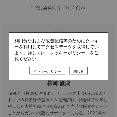
すでに会員の方（ログイン）
利用分析および広告配信等のためにクッキ
ーを利用してアクセスデータを取得してい
ます。詳しくは「クッキーポリシー」をご
覧ください。
Profile
クッキーポリシー
閉じる
柿崎 優成
1996年11月29日生まれ。サッカーの出会いは2005年
ドイツW杯最終予選ホーム北朝鮮戦。試合終了間際に
得点した大黒将志に目を奪われて当時大阪在住だった
ことからガンバ大阪のサポーターになる。2022年か