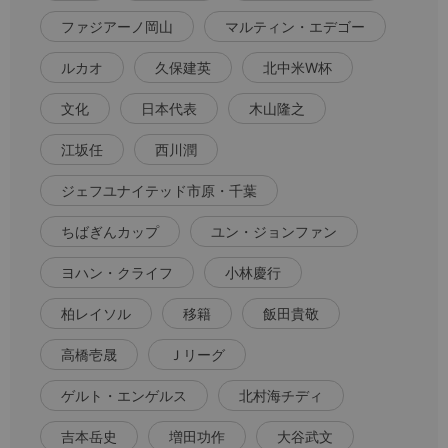
ファジアーノ岡山
マルティン・エデゴー
ルカオ
久保建英
北中米W杯
文化
日本代表
木山隆之
江坂任
西川潤
ジェフユナイテッド市原・千葉
ちばぎんカップ
ユン・ジョンファン
ヨハン・クライフ
小林慶行
柏レイソル
移籍
飯田貴敬
高橋壱晟
Ｊリーグ
ゲルト・エンゲルス
北村海チディ
吉本岳史
増田功作
大谷武文