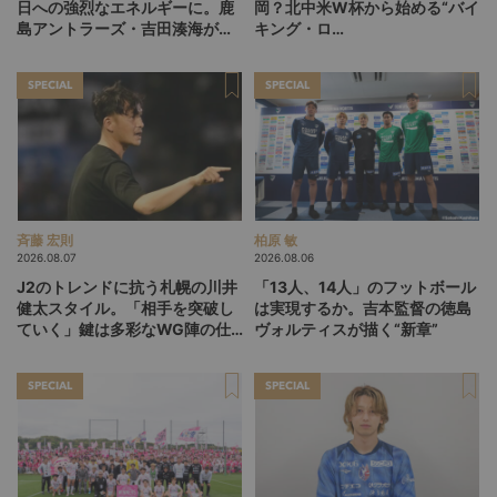
日への強烈なエネルギーに。鹿
岡？北中米W杯から始める“バイ
島アントラーズ・吉田湊海が足
キング・ロ
を踏み入れた「45分間のネクス
ー”、“Wonderwall”の日本版を
トステージ」
探す旅
SPECIAL
SPECIAL
斉藤 宏則
柏原 敏
2026.08.07
2026.08.06
J2のトレンドに抗う札幌の川井
「13人、14人」のフットボール
健太スタイル。「相手を突破し
は実現するか。吉本監督の徳島
ていく」鍵は多彩なWG陣の仕
ヴォルティスが描く“新章”
掛け
SPECIAL
SPECIAL