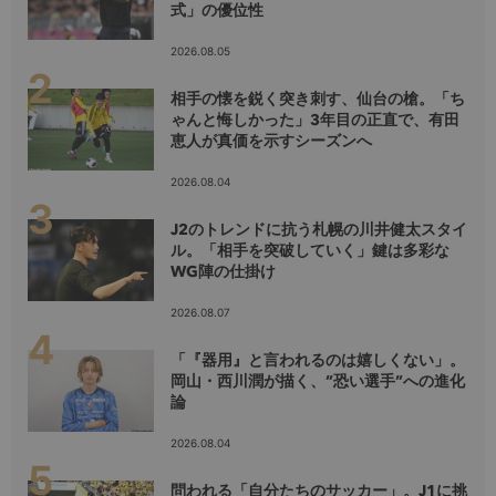
式」の優位性
2026.08.05
相手の懐を鋭く突き刺す、仙台の槍。「ち
ゃんと悔しかった」3年目の正直で、有田
恵人が真価を示すシーズンへ
2026.08.04
J2のトレンドに抗う札幌の川井健太スタイ
ル。「相手を突破していく」鍵は多彩な
WG陣の仕掛け
2026.08.07
「『器用』と言われるのは嬉しくない」。
岡山・西川潤が描く、”恐い選手”への進化
論
2026.08.04
問われる「自分たちのサッカー」。J1に挑