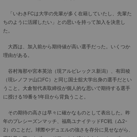
「いわきFCは大学の先輩が多く在籍していたし、先輩た
ちのように活躍したい」との思いを持って加入を決意し
た。
大西は、加入前から期待値が高い選手だった。いくつか
理由がある。
谷村海那や宮本英治（現アルビレックス新潟）、有田稜
（現レノファ山口FC）と同じ国士舘大学出身の選手だとい
うこと。大倉智代表取締役が個人的な思いで期待する選手
に授ける19番を1年目から背負うこと。
その期待の高さは早々に確かなものとして表出した。昨
年のプレシーズンマッチ、福島ユナイテッドFC戦（△2-
2）のことだ。球際やデュエルの強さを存分に見せながら、