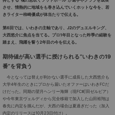
させ、情熱的に地域をも巻き込んでいくホットな今を、若
きライター柿崎優成が体当たりで伝える。
第6回では、いわきの主軸であり、J2のデュエルキング、
大西悠介に焦点を当てる。プロ1年目となった昨季の経験を
踏まえ、飛躍を誓う2年目の今を伝える。
期待値が高い選手に授けられる“いわきの19
番”を背負う
今となっては替えが利かない選手に成長した大西悠介も
大学4年生のときにプロから届いたオファーはいわきFCだ
けだった。同期の望月ヘンリー海輝（現FC町田ゼルビア）
や今年東京ヴェルディから完全移籍で加入した山田裕翔は
春先に内定を掴んだが、大西の場合は夏過ぎだった（加入
内定のリリースは10月23日付け）。