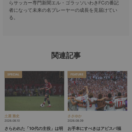
らサッカー専門新聞エル・ゴラッソいわきFCの番記
者になって未来の名プレーヤーの成長を見届けてい
る。
関連記事
SPECIAL
FEATURE
土屋 雅史
ささゆか
2026.08.10
2026.08.09
さらわれた「10代の主役」は明
お手本にすべきはアビスパ福