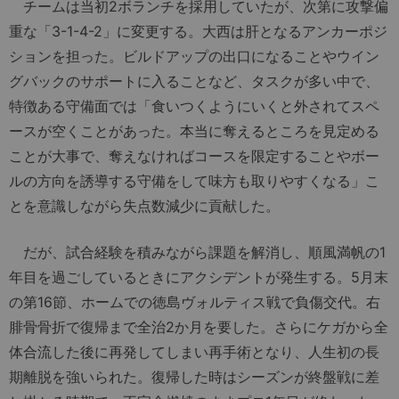
チームは当初2ボランチを採用していたが、次第に攻撃偏
重な「3-1-4-2」に変更する。大西は肝となるアンカーポジ
ションを担った。ビルドアップの出口になることやウイン
グバックのサポートに入ることなど、タスクが多い中で、
特徴ある守備面では「食いつくようにいくと外されてスペ
ースが空くことがあった。本当に奪えるところを見定める
ことが大事で、奪えなければコースを限定することやボー
ルの方向を誘導する守備をして味方も取りやすくなる」こ
とを意識しながら失点数減少に貢献した。
だが、試合経験を積みながら課題を解消し、順風満帆の1
年目を過ごしているときにアクシデントが発生する。5月末
の第16節、ホームでの徳島ヴォルティス戦で負傷交代。右
腓骨骨折で復帰まで全治2か月を要した。さらにケガから全
体合流した後に再発してしまい再手術となり、人生初の長
期離脱を強いられた。復帰した時はシーズンが終盤戦に差