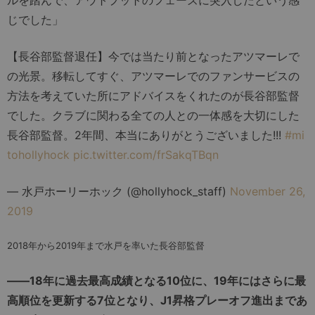
じでした」
【長谷部監督退任】今では当たり前となったアツマーレで
の光景。移転してすぐ、アツマーレでのファンサービスの
方法を考えていた所にアドバイスをくれたのが長谷部監督
でした。クラブに関わる全ての人との一体感を大切にした
長谷部監督。2年間、本当にありがとうございました!!!
#mi
tohollyhock
pic.twitter.com/frSakqTBqn
— 水戸ホーリーホック (@hollyhock_staff)
November 26,
2019
2018年から2019年まで水戸を率いた長谷部監督
――18年に過去最高成績となる10位に、19年にはさらに最
高順位を更新する7位となり、J1昇格プレーオフ進出まであ