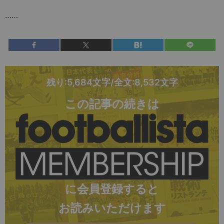
……
残り:5,684文字/全文:8,532文字
この記事の続きは
に会員登録すると
お読みいただけます