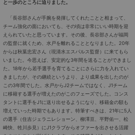
と一歩のところに迫りました。
「長谷部さんが手腕を発揮してくれたことと相まって、
チーム強化の面においても、その頃は非常にいい時期を迎
えられていたと思っています。その後、長谷部さんが福岡
の監督に就くため、水戸を離れることとなりました。20年
からは秋葉忠宏さん（現清水エスパルス監督）に来てもら
いました。今思えば、安定的な3年間を送ることができまし
た。18年から若手選手を育てることにさらに力を入れてい
きましたが、その継続というより、より成果を出したのが
この3年間でした。水戸からJ2チームではなく、J1チーム
に移籍する選手が増えたのがこのフェーズでした。コンス
タントに選手をJ1に送り出せるようになり、移籍金の額も
増えていった時期でもあります。特筆すべきは、21年に5人
の選手（住吉ジェラニレショーン、柳澤亘、平野佑一、松
崎快、牲川歩見）にJ1クラブからオファーを出させる活躍