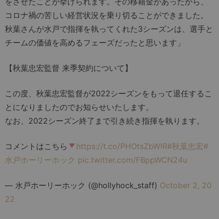
をさせたことが挙げられます。その移籍金があったから、
コロナ禍の苦しい経営状況を乗り切ることができました。
秋葉さんが水戸で指揮を執ってくれた3シーズンは、選手と
チームの価値を高めるフェーズだったと思います」
【秋葉忠宏監督 来季契約について】
この度、秋葉忠宏監督が2022シーズンをもって退任するこ
とになりましたのでお知らせいたします。
なお、2022シーズン終了まで引き続き指揮を執ります。
コメントはこちら
https://t.co/PHOtsZbWlR
#秋葉忠宏
#
水戸ホーリーホック
pic.twitter.com/FBppWCN24u
— 水戸ホーリーホック (@hollyhock_staff)
October 2, 20
22