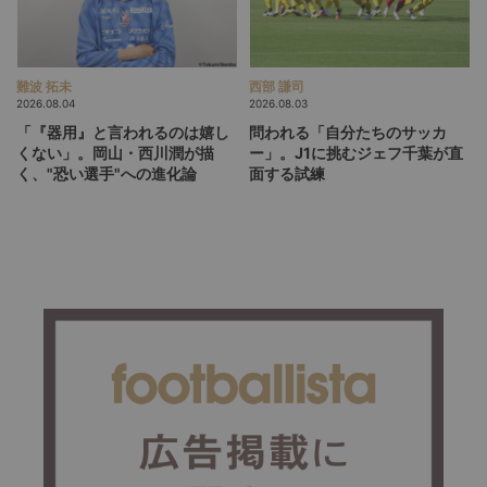
難波 拓未
西部 謙司
2026.08.04
2026.08.03
「『器用』と言われるのは嬉し
問われる「自分たちのサッカ
くない」。岡山・西川潤が描
ー」。J1に挑むジェフ千葉が直
く、"恐い選手"への進化論
面する試練