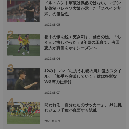
ドルトムント撃破は偶然ではない。マチン
新体制セレッソ大阪が示した「スペイン方
式」の優位性
2026.08.05
相手の懐を鋭く突き刺す、仙台の槍。「ち
ゃんと悔しかった」3年目の正直で、有田
恵人が真価を示すシーズンへ
2026.08.04
J2のトレンドに抗う札幌の川井健太スタイ
ル。「相手を突破していく」鍵は多彩な
WG陣の仕掛け
2026.08.07
問われる「自分たちのサッカー」。J1に挑
むジェフ千葉が直面する試練
2026.08.03