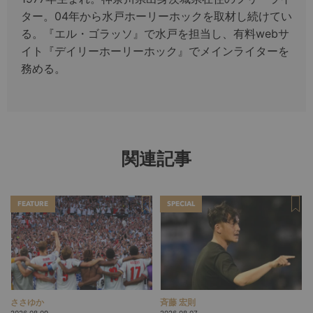
ター。04年から水戸ホーリーホックを取材し続けてい
る。『エル・ゴラッソ』で水戸を担当し、有料webサ
イト『デイリーホーリーホック』でメインライターを
務める。
関連記事
FEATURE
SPECIAL
ささゆか
斉藤 宏則
2026.08.09
2026.08.07