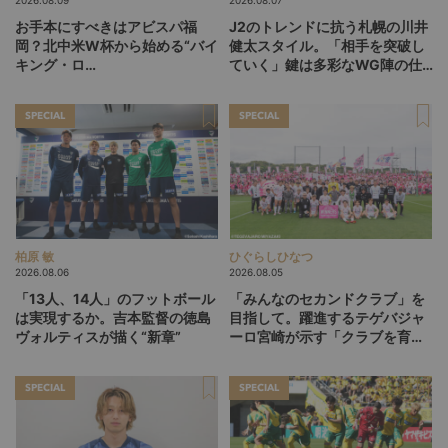
お手本にすべきはアビスパ福
J2のトレンドに抗う札幌の川井
岡？北中米W杯から始める“バイ
健太スタイル。「相手を突破し
キング・ロ
ていく」鍵は多彩なWG陣の仕
ー”、“Wonderwall”の日本版を
掛け
探す旅
SPECIAL
SPECIAL
柏原 敏
ひぐらしひなつ
2026.08.06
2026.08.05
「13人、14人」のフットボール
「みんなのセカンドクラブ」を
は実現するか。吉本監督の徳島
目指して。躍進するテゲバジャ
ヴォルティスが描く“新章”
ーロ宮崎が示す「クラブを育て
る」という価値観
SPECIAL
SPECIAL