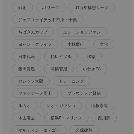
戦術
J1リーグ
J1百年構想リーグ
ジェフユナイテッド市原・千葉
ちばぎんカップ
ユン・ジョンファン
ヨハン・クライフ
小林慶行
文化
日本代表
柏レイソル
移籍
飯田貴敬
高橋壱晟
いわきFC
セレッソ大阪
トレーニング
ファジアーノ岡山
ブラウンノア賢信
ルカオ
レオ・ガウショ
山根永遠
木山隆之
横浜F・マリノス
西川潤
マルティン・エデゴー
久保建英