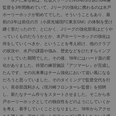
監督を3年間務めていて、Jリーグの強化に携わるのは水戸
ホーリーホックが初めてでした。そういうこともあり、最
初の2年は前任の方（小原光城現FC東京GM）の体制を受け
継ぐ形だったので、とにかく、Jリーグの強化部長はどうや
っていくものだろうかとか、水戸ホーリーホックの強化は
何をしていくべきか、ということを考え続け、他のクラブ
の状況や、水戸の課題や強み、歴史などをひたすらインプ
ットしていた期間でした。その後、18年にはハード面の変
化がありました。待望の練習施設『アツマーレ』が完成し
たんです。その出来事はチーム強化において追い風になる
だろうと思っていました。そのタイミングで監督交代を行
い、長谷部茂利さん（現川崎フロンターレ監督）を招聘
し、新たなチーム作りをスタートさせました。そこから水
戸ホーリーホックとしての独自性をどのようにしていくか
を考え、着手していくこととなりました。18年からアクセ
ルを踏んで、アウトプットのフェーズに突入したという感