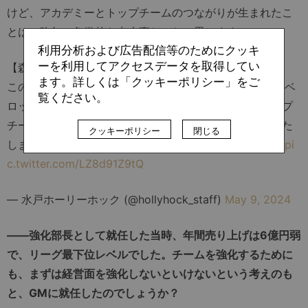
けど、アカデミーとトップチームのつながりが生まれたこ
とは、昨年の象徴的な出来事だったと思います」
利用分析および広告配信等のためにクッキ
ーを利用してアクセスデータを取得してい
【森直樹監督 就任のお知らせ】
ます。詳しくは「クッキーポリシー」をご
この度、暫定的に指揮を執っておりました
#森直樹
ディベ
覧ください。
ロップメントコーチが、登録手続きを終え、正式にトップ
チーム監督に就任することになりましたのでお知らせいた
クッキーポリシー
閉じる
します。
https://t.co/fSZua10ZcG
#水戸ホーリーホック
pi
c.twitter.com/LZ8d91Z9tQ
— 水戸ホーリーホック (@hollyhock_staff)
May 9, 2024
――強化部長として就任した当時、年間売り上げは6億円弱
で、リーグ最下位レベルでした。チームを強化するために
も、まずは経営面を強化しないといけないという考えのも
と、GMに就任したのでしょうか？