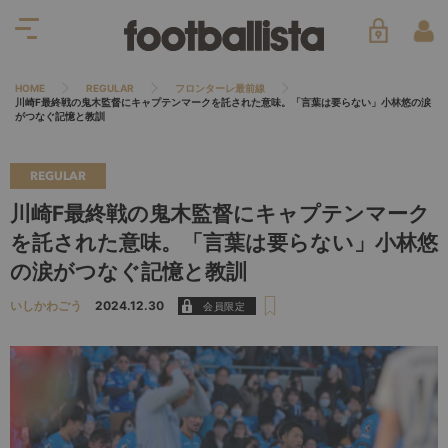
HOME
REGULAR
フロンターレ最前線
川崎F最終戦の鬼木監督にキャプテンマークを託された意味。「言葉は要らない」小林悠の涙
がつなぐ記憶と教訓
REGULAR
川崎F最終戦の鬼木監督にキャプテンマーク
を託された意味。「言葉は要らない」小林悠
の涙がつなぐ記憶と教訓
いしかわごう
2024.12.30