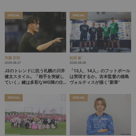
SPECIAL
SPECIAL
斉藤 宏則
柏原 敏
2026.08.07
2026.08.06
J2のトレンドに抗う札幌の川井
「13人、14人」のフットボール
健太スタイル。「相手を突破し
は実現するか。吉本監督の徳島
ていく」鍵は多彩なWG陣の仕
ヴォルティスが描く“新章”
掛け
SPECIAL
SPECIAL