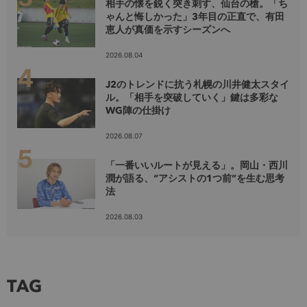
相手の懐を鋭く突き刺す、仙台の槍。「ち
ゃんと悔しかった」3年目の正直で、有田
恵人が真価を示すシーズンへ
2026.08.04
J2のトレンドに抗う札幌の川井健太スタイ
ル。「相手を突破していく」鍵は多彩な
WG陣の仕掛け
2026.08.07
「一番いいルートが見える」。岡山・西川
潤が語る、“アシストの1つ前”を生む思考
法
2026.08.03
TAG