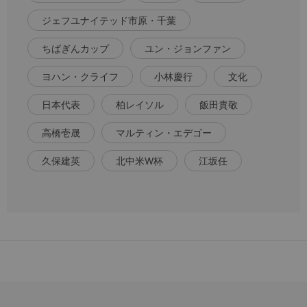
ジェフユナイテッド市原・千葉
ちばぎんカップ
ユン・ジョンファン
ヨハン・クライフ
小林慶行
文化
日本代表
柏レイソル
飯田貴敬
高橋壱晟
マルティン・エデゴー
久保建英
北中米W杯
江坂任