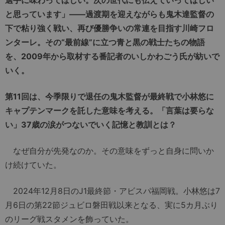
と思っています」――過渡期を迎えながらも鬼木達監督の
下で粘り強く戦い、再び優勝争いの常連を目指す川崎フロ
ンターレ。その“最前線”に立つ青と黒の戦士たちの物語
を、2009年から取材する番記者のいしかわごう氏が紡いで
いく。
第11回は、今季限りで退任の鬼木監督が最終戦で小林悠に
キャプテンマークを託した意味を考える。「言葉は要らな
い」37歳の涙がつないでいく記憶と教訓とは？
なぜ自分が先発なのか。その意味をずっと自身に問いか
け続けていた。
2024年12月8日のJ1最終節・アビスパ福岡戦。小林悠は7
月6日の第22節ジュビロ磐田戦以来となる、実に5カ月ぶり
のリーグ戦スタメンを飾っていた。