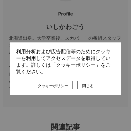
Profile
いしかわごう
北海道出身。大学卒業後、スカパー！の番組スタッフ
を経て、サッカー専門新聞『EL GOLAZO』の担当記
利用分析および広告配信等のためにクッキ
者として活動。現在はフリーランスとして川崎フロン
ーを利用してアクセスデータを取得してい
ターレを取材し、専門誌を中心に寄稿。著書に『将棋
ます。詳しくは「クッキーポリシー」をご
でサッカーが面白くなる本』（朝日新聞出版）、『川
覧ください。
崎フロンターレあるある』（TOブックス）など。将
棋はアマ三段（日本将棋連盟三段免状所有）。
クッキーポリシー
閉じる
Twitterアカウント：@ishikawago
関連記事