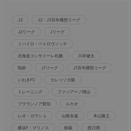
J2
J2・J3百年構想リーグ
J2リーグ
Jリーグ
ミハイロ・ペトロヴィッチ
北海道コンサドーレ札幌
川井健太
戦術
J1リーグ
J1百年構想リーグ
いわきFC
セレッソ大阪
トレーニング
ファジアーノ岡山
ブラウンノア賢信
ルカオ
レオ・ガウショ
山根永遠
木山隆之
横浜F・マリノス
移籍
西川潤