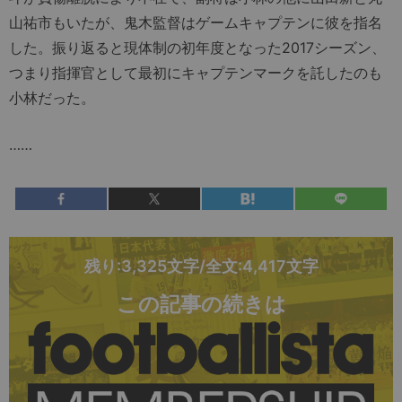
山祐市もいたが、鬼木監督はゲームキャプテンに彼を指名
した。振り返ると現体制の初年度となった2017シーズン、
つまり指揮官として最初にキャプテンマークを託したのも
小林だった。
……
残り:3,325文字/全文:4,417文字
この記事の続きは