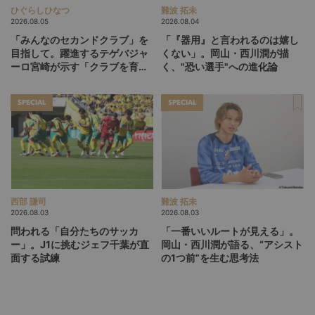
ひぐらしひなつ
難波 拓未
2026.08.05
2026.08.04
「みんなのセカンドクラブ」を
「『器用』と言われるのは嬉し
目指して。躍進するテゲバジャ
くない」。岡山・西川潤が描
ーロ宮崎が示す「クラブを育て
く、"恐い選手"への進化論
る」という価値観
SPECIAL
SPECIAL
西部 謙司
難波 拓未
2026.08.03
2026.08.03
問われる「自分たちのサッカ
「一番いいルートが見える」。
ー」。J1に挑むジェフ千葉が直
岡山・西川潤が語る、“アシスト
面する試練
の1つ前”を生む思考法