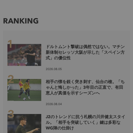
RANKING
ドルトムント撃破は偶然ではない。マチン
新体制セレッソ大阪が示した「スペイン方
式」の優位性
2026.08.05
相手の懐を鋭く突き刺す、仙台の槍。「ち
ゃんと悔しかった」3年目の正直で、有田
恵人が真価を示すシーズンへ
2026.08.04
J2のトレンドに抗う札幌の川井健太スタイ
ル。「相手を突破していく」鍵は多彩な
WG陣の仕掛け