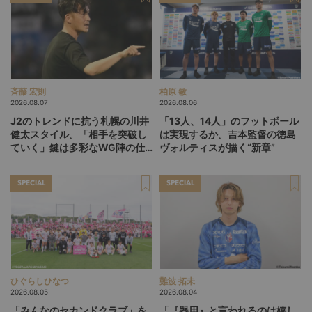
斉藤 宏則
柏原 敏
2026.08.07
2026.08.06
J2のトレンドに抗う札幌の川井
「13人、14人」のフットボール
健太スタイル。「相手を突破し
は実現するか。吉本監督の徳島
ていく」鍵は多彩なWG陣の仕
ヴォルティスが描く“新章”
掛け
SPECIAL
SPECIAL
ひぐらしひなつ
難波 拓未
2026.08.05
2026.08.04
「みんなのセカンドクラブ」を
「『器用』と言われるのは嬉し