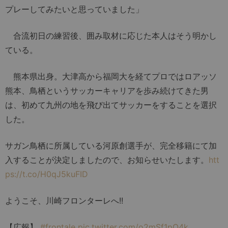
プレーしてみたいと思っていました」
合流初日の練習後、囲み取材に応じた本人はそう明かし
ている。
熊本県出身。大津高から福岡大を経てプロではロアッソ
熊本、鳥栖というサッカーキャリアを歩み続けてきた男
は、初めて九州の地を飛び出てサッカーをすることを選択
した。
サガン鳥栖に所属している河原創選手が、完全移籍にて加
入することが決定しましたので、お知らせいたします。
htt
ps://t.co/H0qJ5kuFID
ようこそ、川崎フロンターレへ!!
【広報】
#frontale
pic.twitter.com/o2mSf1pO4k