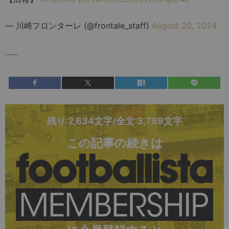
— 川崎フロンターレ (@frontale_staff)
August 20, 2024
……
残り:2,634文字/全文:3,789文字
この記事の続きは