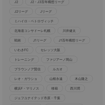
J2
J2・J3百年構想リーグ
J2リーグ
Jリーグ
ミハイロ・ペトロヴィッチ
北海道コンサドーレ札幌
川井健太
戦術
J1リーグ
J1百年構想リーグ
いわきFC
セレッソ大阪
トレーニング
ファジアーノ岡山
ブラウンノア賢信
ルカオ
レオ・ガウショ
山根永遠
木山隆之
横浜F・マリノス
移籍
西川潤
ジェフユナイテッド市原・千葉