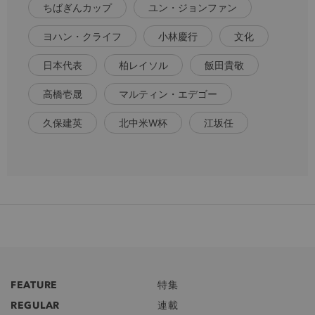
ちばぎんカップ
ユン・ジョンファン
ヨハン・クライフ
小林慶行
文化
日本代表
柏レイソル
飯田貴敬
高橋壱晟
マルティン・エデゴー
久保建英
北中米W杯
江坂任
FEATURE
特集
REGULAR
連載