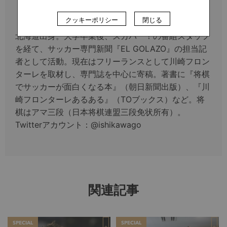
いしかわごう
クッキーポリシー
閉じる
北海道出身。大学卒業後、スカパー！の番組スタッフ
を経て、サッカー専門新聞『EL GOLAZO』の担当記
者として活動。現在はフリーランスとして川崎フロン
ターレを取材し、専門誌を中心に寄稿。著書に『将棋
でサッカーが面白くなる本』（朝日新聞出版）、『川
崎フロンターレあるある』（TOブックス）など。将
棋はアマ三段（日本将棋連盟三段免状所有）。
Twitterアカウント：@ishikawago
関連記事
SPECIAL
SPECIAL