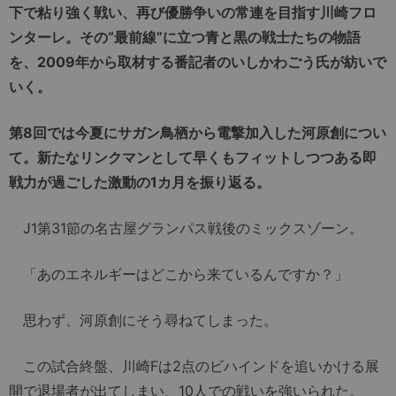
下で粘り強く戦い、再び優勝争いの常連を目指す川崎フロ
ンターレ。その“最前線”に立つ青と黒の戦士たちの物語
を、2009年から取材する番記者のいしかわごう氏が紡いで
いく。
第8回では今夏にサガン鳥栖から電撃加入した河原創につい
て。新たなリンクマンとして早くもフィットしつつある即
戦力が過ごした激動の1カ月を振り返る。
J1第31節の名古屋グランパス戦後のミックスゾーン。
「あのエネルギーはどこから来ているんですか？」
思わず、河原創にそう尋ねてしまった。
この試合終盤、川崎Fは2点のビハインドを追いかける展
開で退場者が出てしまい、10人での戦いを強いられた。