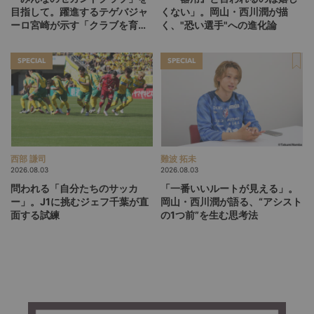
目指して。躍進するテゲバジャ
くない」。岡山・西川潤が描
ーロ宮崎が示す「クラブを育て
く、"恐い選手"への進化論
る」という価値観
SPECIAL
SPECIAL
西部 謙司
難波 拓未
2026.08.03
2026.08.03
問われる「自分たちのサッカ
「一番いいルートが見える」。
ー」。J1に挑むジェフ千葉が直
岡山・西川潤が語る、“アシスト
面する試練
の1つ前”を生む思考法