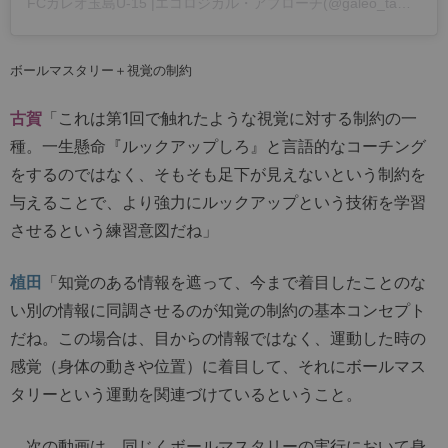
FCガレオ玉島U-15 |エコロジカル・アプローチ(@galeo_tamashima)がシェアした投稿
ボールマスタリー＋視覚の制約
古賀
「これは第1回で触れたような視覚に対する制約の一
種。一生懸命『ルックアップしろ』と言語的なコーチング
をするのではなく、そもそも足下が見えないという制約を
与えることで、より強力にルックアップという技術を学習
させるという練習意図だね」
植田
「知覚のある情報を遮って、今まで着目したことのな
い別の情報に同調させるのが知覚の制約の基本コンセプト
だね。この場合は、目からの情報ではなく、運動した時の
感覚（身体の動きや位置）に着目して、それにボールマス
タリーという運動を関連づけているということ。
次の動画は、同じくボールマスタリーの実行において身