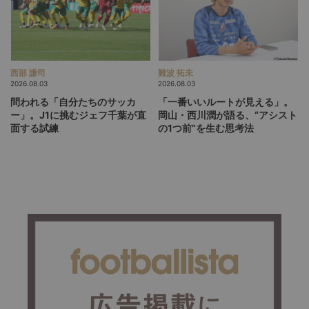
西部 謙司
難波 拓未
2026.08.03
2026.08.03
問われる「自分たちのサッカ
「一番いいルートが見える」。
ー」。J1に挑むジェフ千葉が直
岡山・西川潤が語る、“アシスト
面する試練
の1つ前”を生む思考法