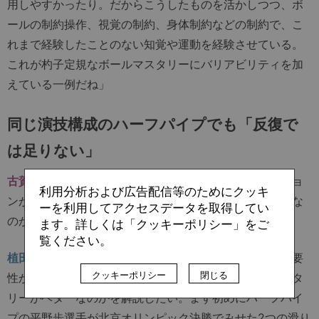
用しやすかったり。だからこうしたものを活かしつつ、ボ
ールの制約操作、視覚の制約、身体制約などの制約で、こ
れまで経験したことのない知覚や運動を経験させている。
これが杓子定規なボールマスタリーにバリアビリティを加
えている一例だね」
同じ演技構成のハーフパイプでも「反復で
は足りない」
古賀
「なるほど。ただ、こうした制約でなぜバリエーショ
利用分析および広告配信等のためにクッキ
ンが増えるのか、そもそもバリエーションってなぜ大切な
ーを利用してアクセスデータを取得してい
のかの理解に困る指導者が多いと思う」
ます。詳しくは「クッキーポリシー」をご
覧ください。
植田
「そうだね。だから今回は動作バリエーションの重要
クッキーポリシー
閉じる
性から解説して、また最後になぜこのようなボールマスタ
リーがベターなのかを解説したい。まず初めにハーフパイ
プの平野歩選手が北京オリンピック決勝でみせた2つの滑り