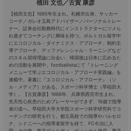
植田 文也／古賀 康彦
【植田文也】1985年生まれ。札幌市出身。サッカー
コーチ／ガレオ玉島アドバイザー／パーソナルトレー
ナー。証券会社勤務時代にインストラクターにツメら
れ過ぎてコーチングに興味を持つ。ポルトガル留学中
にエコロジカル・ダイナミクス・アプローチ、制約主
導アプローチ、ディファレンシャル・ラーニングなど
のスキル習得理論に出会い、帰国後は日本に広めるた
めの活動を展開中。footballistaにて『トレーニング
メニューで学ぶエコロジカル・アプローチ実践編』を
連載中。著書に『エコロジカル・アプローチ』（ソ
ル・メディア）がある。スポーツ科学博士（早稲田大
学）。【古賀康彦】1986年、兵庫県西宮市生まれ。
先天性心疾患のためプレーヤーができず、16歳で指導
者の道へ。早稲田大学大学院スポーツ科学研究科でコ
ーチングの研究を行う。都立高校での指導やバルセロ
ナ、シドニーへの指導者留学を経て、FC今治に入
団。その後、東京ヴェルディ、ヴィッセル神戸、鹿児