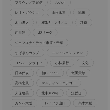
ブラウンノア賢信
ルカオ
レオ・ガウショ
山根永遠
戦術
木山隆之
横浜F・マリノス
移籍
西川潤
J2リーグ
ジェフユナイテッド市原・千葉
ちばぎんカップ
ユン・ジョンファン
ヨハン・クライフ
小林慶行
文化
日本代表
柏レイソル
飯田貴敬
高橋壱晟
マルティン・エデゴー
久保建英
北中米W杯
江坂任
ガンバ大阪
レノファ山口
高木大輔