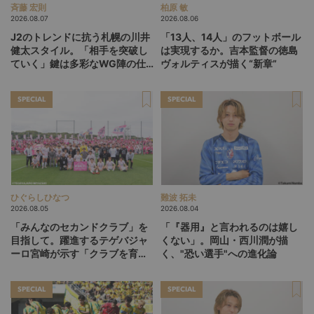
斉藤 宏則
柏原 敏
2026.08.07
2026.08.06
J2のトレンドに抗う札幌の川井
「13人、14人」のフットボール
健太スタイル。「相手を突破し
は実現するか。吉本監督の徳島
ていく」鍵は多彩なWG陣の仕
ヴォルティスが描く“新章”
掛け
SPECIAL
SPECIAL
ひぐらしひなつ
難波 拓未
2026.08.05
2026.08.04
「みんなのセカンドクラブ」を
「『器用』と言われるのは嬉し
目指して。躍進するテゲバジャ
くない」。岡山・西川潤が描
ーロ宮崎が示す「クラブを育て
く、"恐い選手"への進化論
る」という価値観
SPECIAL
SPECIAL