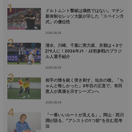
ドルトムント撃破は偶然ではない。マチン
新体制セレッソ大阪が示した「スペイン方
式」の優位性
2026.08.05
清水、川崎、千葉に実力派、京都は＋3で
計9人に！2026年J1・J2初参戦のブラジ
ル人選手紹介
2026.08.02
相手の懐を鋭く突き刺す、仙台の槍。「ち
ゃんと悔しかった」3年目の正直で、有田
恵人が真価を示すシーズンへ
2026.08.04
「一番いいルートが見える」。岡山・西川
潤が語る、“アシストの1つ前”を生む思考
法