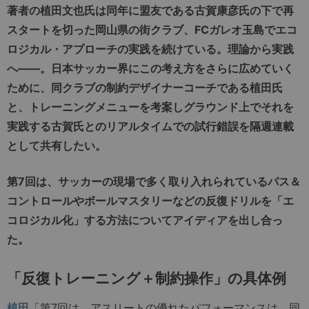
著者の植田文也氏は同年に盟友である古賀康彦氏の下で再
スタートを切った岡山県の街クラブ、FCガレオ玉島でエコ
ロジカル・アプローチの実践を続けている。理論から実践
へ――。日本サッカー界にこの考え方をさらに広めていく
ために、同クラブの制約デザイナーコーチである植田氏
と、トレーニングメニューを考案しグラウンド上でそれを
実践する古賀氏とのリアルタイムでの試行錯誤を隔週連載
として共有したい。
第7回は、サッカーの現場で多く取り入れられているパス＆
コントロールやボールマスタリーなどの反復ドリルを「エ
コロジカル化」する方法についてアイディアを出し合っ
た。
「反復トレーニング＋制約操作」の具体例
植田
「第7回は、アスリートの優れたパフォーマンスは、同