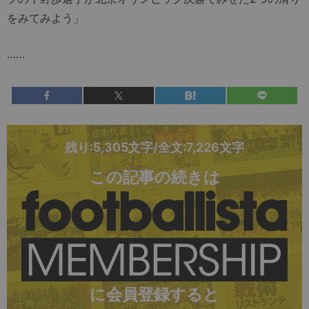
をみてみよう」
……
残り:5,305文字/全文:7,226文字
この記事の続きは
に会員登録すると