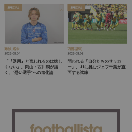
SPECIAL
SPECIAL
難波 拓未
西部 謙司
2026.08.04
2026.08.03
「『器用』と言われるのは嬉し
問われる「自分たちのサッカ
くない」。岡山・西川潤が描
ー」。J1に挑むジェフ千葉が直
く、"恐い選手"への進化論
面する試練