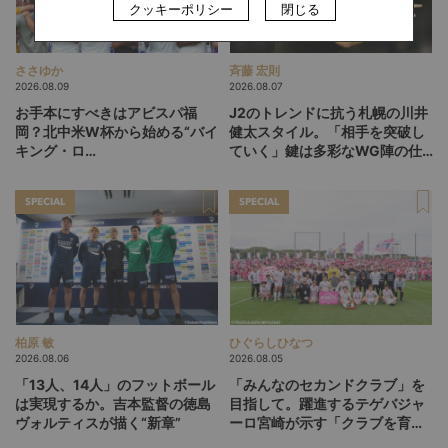
クッキーポリシー
閉じる
ささゆか
斉藤 宏則
2026.08.09
2026.08.07
お手本にすべきはアビスパ福
J2のトレンドに抗う札幌の川井
岡？北中米W杯から始める“バイ
健太スタイル。「相手を突破し
キング・ロ
ていく」鍵は多彩なWG陣の仕
ー”、“Wonderwall”の日本版を
掛け
探す旅
SPECIAL
SPECIAL
柏原 敏
ひぐらしひなつ
2026.08.06
2026.08.05
「13人、14人」のフットボール
「みんなのセカンドクラブ」を
は実現するか。吉本監督の徳島
目指して。躍進するテゲバジャ
ヴォルティスが描く“新章”
ーロ宮崎が示す「クラブを育て
る」という価値観