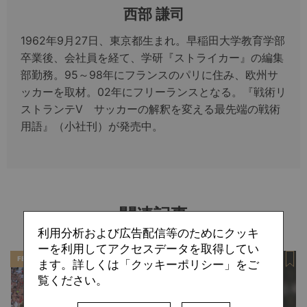
西部 謙司
1962年9月27日、東京都生まれ。早稲田大学教育学部
卒業後、会社員を経て、学研『ストライカー』の編集
部勤務。95～98年にフランスのパリに住み、欧州サ
ッカーを取材。02年にフリーランスとなる。『戦術リ
ストランテV サッカーの解釈を変える最先端の戦術
用語』（小社刊）が発売中。
関連記事
利用分析および広告配信等のためにクッキ
ーを利用してアクセスデータを取得してい
FEATURE
SPECIAL
ます。詳しくは「クッキーポリシー」をご
覧ください。