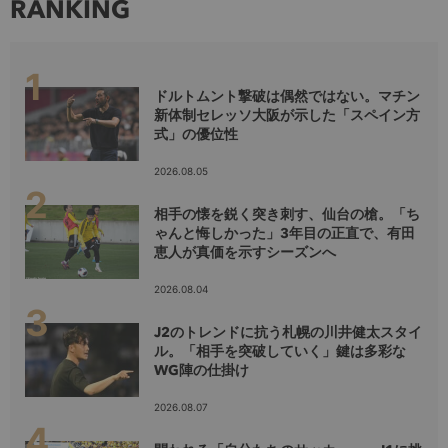
RANKING
ドルトムント撃破は偶然ではない。マチン
新体制セレッソ大阪が示した「スペイン方
式」の優位性
2026.08.05
相手の懐を鋭く突き刺す、仙台の槍。「ち
ゃんと悔しかった」3年目の正直で、有田
恵人が真価を示すシーズンへ
2026.08.04
J2のトレンドに抗う札幌の川井健太スタイ
ル。「相手を突破していく」鍵は多彩な
WG陣の仕掛け
2026.08.07