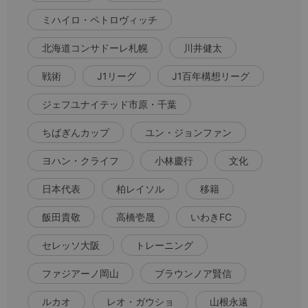
ミハイロ・ペトロヴィッチ
北海道コンサドーレ札幌
川井健太
戦術
J1リーグ
J1百年構想リーグ
ジェフユナイテッド市原・千葉
ちばぎんカップ
ユン・ジョンファン
ヨハン・クライフ
小林慶行
文化
日本代表
柏レイソル
移籍
飯田貴敬
高橋壱晟
いわきFC
セレッソ大阪
トレーニング
ファジアーノ岡山
ブラウンノア賢信
ルカオ
レオ・ガウショ
山根永遠