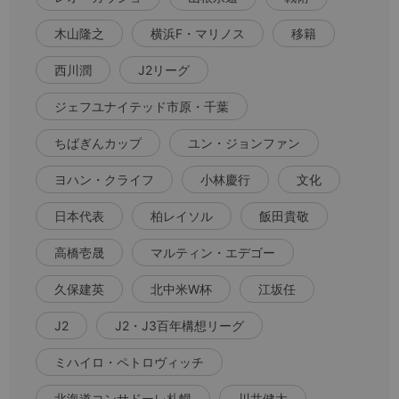
木山隆之
横浜F・マリノス
移籍
西川潤
J2リーグ
ジェフユナイテッド市原・千葉
ちばぎんカップ
ユン・ジョンファン
ヨハン・クライフ
小林慶行
文化
日本代表
柏レイソル
飯田貴敬
高橋壱晟
マルティン・エデゴー
久保建英
北中米W杯
江坂任
J2
J2・J3百年構想リーグ
ミハイロ・ペトロヴィッチ
北海道コンサドーレ札幌
川井健太