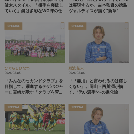
健太スタイル。「相手を突破し
は実現するか。吉本監督の徳島
ていく」鍵は多彩なWG陣の仕
ヴォルティスが描く“新章”
掛け
SPECIAL
SPECIAL
ひぐらしひなつ
難波 拓未
2026.08.05
2026.08.04
「みんなのセカンドクラブ」を
「『器用』と言われるのは嬉し
目指して。躍進するテゲバジャ
くない」。岡山・西川潤が描
ーロ宮崎が示す「クラブを育て
く、"恐い選手"への進化論
る」という価値観
SPECIAL
SPECIAL