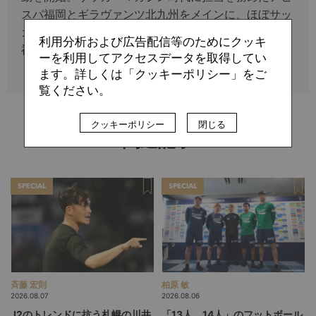
スパ福岡とギラヴァンツ北九州をメインに、ほぼサッ
カーの仕事だけで生きつなぐ。現在はエルゴラッソの
利用分析および広告配信等のためにクッキ
福岡＆北九州を担当。
ーを利用してアクセスデータを取得してい
ます。詳しくは「クッキーポリシー」をご
覧ください。
クッキーポリシー
閉じる
関連記事
SPECIAL
SPECIAL
斉藤 宏則
柏原 敏
2026.08.07
2026.08.06
J2のトレンドに抗う札幌の川井
「13人、14人」のフットボール