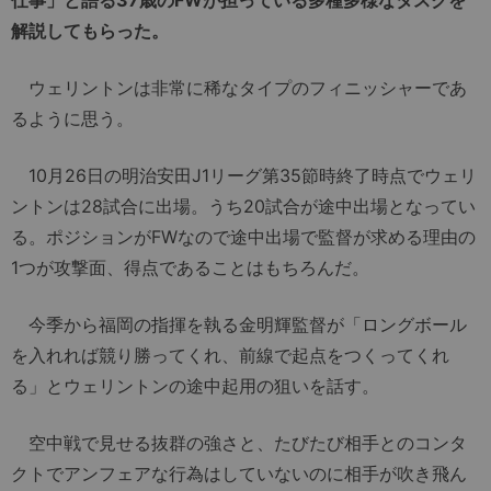
解説してもらった。
ウェリントンは非常に稀なタイプのフィニッシャーであ
るように思う。
10月26日の明治安田J1リーグ第35節時終了時点でウェリ
ントンは28試合に出場。うち20試合が途中出場となってい
る。ポジションがFWなので途中出場で監督が求める理由の
1つが攻撃面、得点であることはもちろんだ。
今季から福岡の指揮を執る金明輝監督が「ロングボール
を入れれば競り勝ってくれ、前線で起点をつくってくれ
る」とウェリントンの途中起用の狙いを話す。
空中戦で見せる抜群の強さと、たびたび相手とのコンタ
クトでアンフェアな行為はしていないのに相手が吹き飛ん