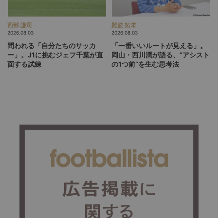
西部 謙司
難波 拓未
2026.08.03
2026.08.03
問われる「自分たちのサッカ
「一番いいルートが見える」。
ー」。J1に挑むジェフ千葉が直
岡山・西川潤が語る、“アシスト
面する試練
の1つ前”を生む思考法