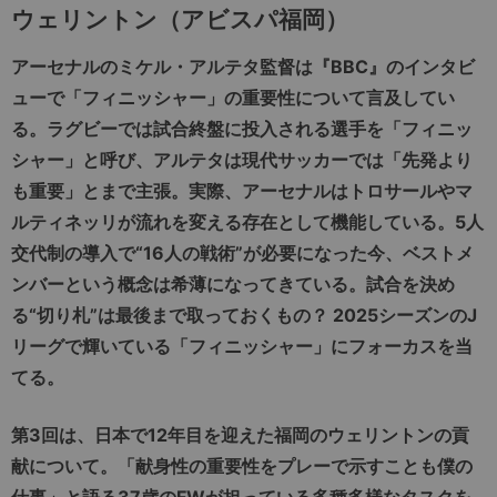
ウェリントン（アビスパ福岡）
アーセナルのミケル・アルテタ監督は『BBC』のインタビ
ューで「フィニッシャー」の重要性について言及してい
る。ラグビーでは試合終盤に投入される選手を「フィニッ
シャー」と呼び、アルテタは現代サッカーでは「先発より
も重要」とまで主張。実際、アーセナルはトロサールやマ
ルティネッリが流れを変える存在として機能している。5人
交代制の導入で“16人の戦術”が必要になった今、ベストメ
ンバーという概念は希薄になってきている。試合を決め
る“切り札”は最後まで取っておくもの？ 2025シーズンのJ
リーグで輝いている「フィニッシャー」にフォーカスを当
てる。
第3回は、日本で12年目を迎えた福岡のウェリントンの貢
献について。「献身性の重要性をプレーで示すことも僕の
仕事」と語る37歳のFWが担っている多種多様なタスクを