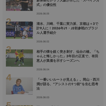
新体制セレッソ大阪が示した「スペイン方
式」の優位性
2026.08.05
清水、川崎、千葉に実力派、京都は＋3で
計9人に！2026年J1・J2初参戦のブラジ
ル人選手紹介
2026.08.02
相手の懐を鋭く突き刺す、仙台の槍。「ち
ゃんと悔しかった」3年目の正直で、有田
恵人が真価を示すシーズンへ
2026.08.04
「一番いいルートが見える」。岡山・西川
潤が語る、“アシストの1つ前”を生む思考
法
2026.08.03