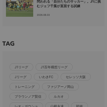
問われる「自分たちのサッカー」。J1に挑
むジェフ千葉が直面する試練
2026.08.03
TAG
J1リーグ
J1百年構想リーグ
Jリーグ
いわきFC
セレッソ大阪
トレーニング
ファジアーノ岡山
ブラウンノア賢信
ルカオ
レオ・ガウショ
山根永遠
戦術