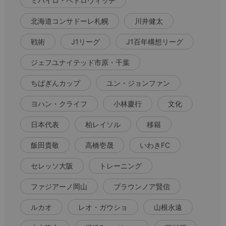
ミハイロ・ペトロヴィッチ
北海道コンサドーレ札幌
川井健太
戦術
J1リーグ
J1百年構想リーグ
ジェフユナイテッド市原・千葉
ちばぎんカップ
ユン・ジョンファン
ヨハン・クライフ
小林慶行
文化
日本代表
柏レイソル
移籍
飯田貴敬
高橋壱晟
いわきFC
セレッソ大阪
トレーニング
ファジアーノ岡山
ブラウンノア賢信
ルカオ
レオ・ガウショ
山根永遠