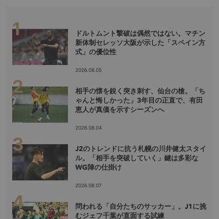
ドルトムント撃破は偶然ではない。マチン
新体制セレッソ大阪が示した「スペイン方
式」の優位性
2026.08.05
相手の懐を鋭く突き刺す、仙台の槍。「ち
ゃんと悔しかった」3年目の正直で、有田
恵人が真価を示すシーズンへ
2026.08.04
J2のトレンドに抗う札幌の川井健太スタイ
ル。「相手を突破していく」鍵は多彩な
WG陣の仕掛け
2026.08.07
問われる「自分たちのサッカー」。J1に挑
むジェフ千葉が直面する試練