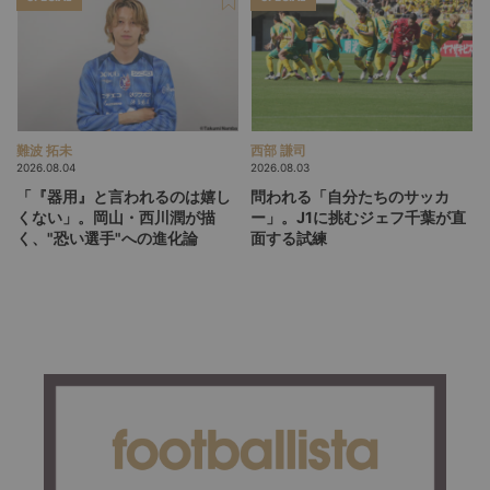
難波 拓未
西部 謙司
2026.08.04
2026.08.03
「『器用』と言われるのは嬉し
問われる「自分たちのサッカ
くない」。岡山・西川潤が描
ー」。J1に挑むジェフ千葉が直
く、"恐い選手"への進化論
面する試練