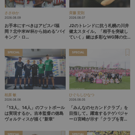
ささゆか
斉藤 宏則
2026.08.09
2026.08.07
お手本にすべきはアビスパ福
J2のトレンドに抗う札幌の川井
岡？北中米W杯から始める“バイ
健太スタイル。「相手を突破し
キング・ロ
ていく」鍵は多彩なWG陣の仕
ー”、“Wonderwall”の日本版を
掛け
探す旅
SPECIAL
SPECIAL
柏原 敏
ひぐらしひなつ
2026.08.06
2026.08.05
「13人、14人」のフットボール
「みんなのセカンドクラブ」を
は実現するか。吉本監督の徳島
目指して。躍進するテゲバジャ
ヴォルティスが描く“新章”
ーロ宮崎が示す「クラブを育て
る」という価値観
SPECIAL
SPECIAL