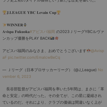
ラブ史上初のタイトル獲得という新たな歴史を築いた。
𝐉.𝐋𝐄𝐀𝐆𝐔𝐄 𝐘𝐁𝐂 𝐋𝐞𝐯𝐚𝐢𝐧 𝐂𝐮𝐩
𝐖𝐈𝐍𝐍𝐄𝐑
𝐀𝐯𝐢𝐬𝐩𝐚 𝐅𝐮𝐤𝐮𝐨𝐤𝐚
#アビスパ福岡
の2023ＪリーグYBCルヴァ
ンカップ優勝をPLAY BACK
アビスパ福岡のみなさま、おめでとうございます
@Avisp
aF
pic.twitter.com/EmalcwBeCq
— Ｊリーグ（日本プロサッカーリーグ） (@J_League)
No
vember 6, 2023
長谷部監督がアビスパ福岡を率いた5年間は、まさに「革
命と安定」の時代だった。その全てが、この星に凝縮され
ているのだ。それにより、クラブの価値は間違いなく上が