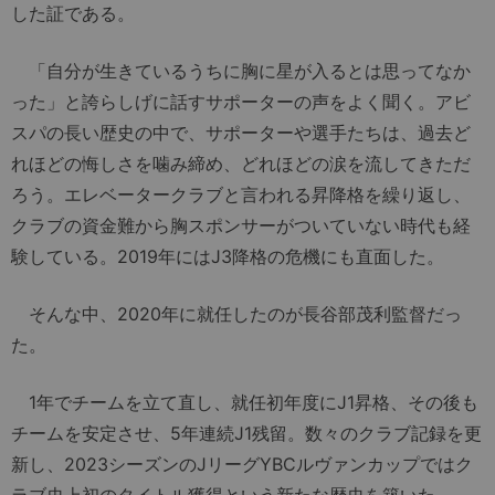
した証である。
「自分が生きているうちに胸に星が入るとは思ってなか
った」と誇らしげに話すサポーターの声をよく聞く。アビ
スパの長い歴史の中で、サポーターや選手たちは、過去ど
れほどの悔しさを噛み締め、どれほどの涙を流してきただ
ろう。エレベータークラブと言われる昇降格を繰り返し、
クラブの資金難から胸スポンサーがついていない時代も経
験している。2019年にはJ3降格の危機にも直面した。
そんな中、2020年に就任したのが長谷部茂利監督だっ
た。
1年でチームを立て直し、就任初年度にJ1昇格、その後も
チームを安定させ、5年連続J1残留。数々のクラブ記録を更
新し、2023シーズンのJリーグYBCルヴァンカップではク