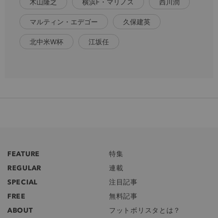
木山隆之
横浜F・マリノス
西川潤
マルティン・エデゴー
久保建英
北中米W杯
江坂任
FEATURE
特集
REGULAR
連載
SPECIAL
注目記事
FREE
無料記事
ABOUT
フットボリスタとは？