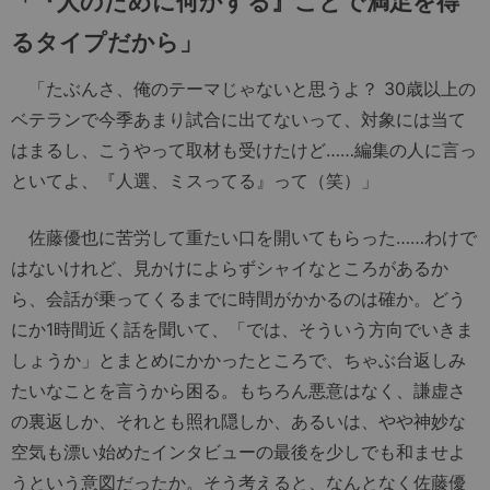
「『人のために何かする』ことで満足を得
るタイプだから」
「たぶんさ、俺のテーマじゃないと思うよ？ 30歳以上の
ベテランで今季あまり試合に出てないって、対象には当て
はまるし、こうやって取材も受けたけど……編集の人に言っ
といてよ、『人選、ミスってる』って（笑）」
佐藤優也に苦労して重たい口を開いてもらった……わけで
はないけれど、見かけによらずシャイなところがあるか
ら、会話が乗ってくるまでに時間がかかるのは確か。どう
にか1時間近く話を聞いて、「では、そういう方向でいきま
しょうか」とまとめにかかったところで、ちゃぶ台返しみ
たいなことを言うから困る。もちろん悪意はなく、謙虚さ
の裏返しか、それとも照れ隠しか、あるいは、やや神妙な
空気も漂い始めたインタビューの最後を少しでも和ませよ
うという意図だったか。そう考えると、なんとなく佐藤優