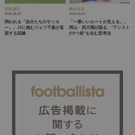
西部 謙司
難波 拓未
2026.08.03
2026.08.03
問われる「自分たちのサッカ
「一番いいルートが見える」。
ー」。J1に挑むジェフ千葉が直
岡山・西川潤が語る、“アシスト
面する試練
の1つ前”を生む思考法