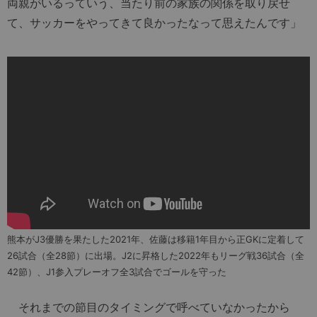
両親がいるっていう、当たり前の家族の関係を取り戻せ
て、サッカーをやってきて良かったなって思えたんです」
熊本がJ3優勝を果たした2021年、佐藤は移籍1年目から正GKに定着して
26試合（全28節）に出場。J2に昇格した2022年もリーグ戦36試合（全
42節）、J1参入プレーオフ全3試合でゴールを守った
それまでの節目のタイミングで呼べていなかったから