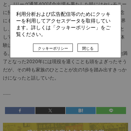
と、Jリーグ通算400試合出場を果たした暁にはセレモニー
に招待して感謝の想いを伝えたいと話していた父は、無念
利用分析および広告配信等のためにクッキ
にもJ2復帰を知らせて間もない同年12月、がんのため他界
ーを利用してアクセスデータを取得してい
ます。詳しくは「クッキーポリシー」をご
し、願いは叶わなかった。しかし、自分がサッカー選手と
覧ください。
してプレーすることで身近な人が喜んでくれるという実体
験は、佐藤の胸の奥底に強く刻まれているように思われ
クッキーポリシー
閉じる
る。5シーズンプレーしたジェフユナイテッド千葉を契約満
了となった2020年には現役を退くことも頭をよぎったそう
だが、その時も家族のひとことが次の1歩を踏み出すきっか
けになったと話していた。
……