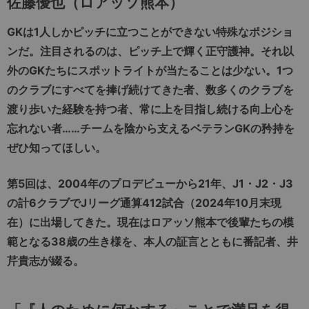
佐藤優也（ロアッソ熊本）
GK
は
1
人しかピッチに立つことができない特殊なポジショ
ンだ。注目されるのは、ピッチ上で輝く正守護神。それ以
外の
GK
たちにスポットライトが当たることは少ない。
1
つ
のクラブにすべてを捧げ続けてきた者、数多くのクラブを
渡り歩いた経験を持つ者、常に上を目指し続ける向上心を
忘れない者……チームを陰から支えるベテラン
GK
の矜持を
ぜひ知ってほしい。
第5回は、2004年のプロデビューから21年、J1・J2・J3
の計6クラブでJリーグ通算412試合（2024年10月末現
在）に出場してきた。現在はロアッソ熊本で後輩たちの模
範となる38歳の生き様を、本人の証言とともに番記者、井
芹貴志が綴る。