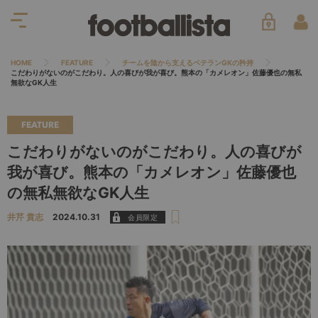
HOME
FEATURE
チームを陰から支えるベテランGKの矜持
こだわりがないのがこだわり。人の喜びが我が喜び。熊本の「カメレオン」佐藤優也の無私
無欲なGK人生
FEATURE
こだわりがないのがこだわり。人の喜びが
我が喜び。熊本の「カメレオン」佐藤優也
の無私無欲なGK人生
井芹 貴志
2024.10.31