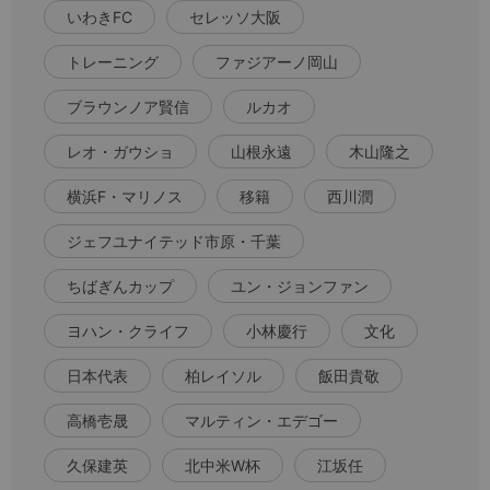
いわきFC
セレッソ大阪
トレーニング
ファジアーノ岡山
ブラウンノア賢信
ルカオ
レオ・ガウショ
山根永遠
木山隆之
横浜F・マリノス
移籍
西川潤
ジェフユナイテッド市原・千葉
ちばぎんカップ
ユン・ジョンファン
ヨハン・クライフ
小林慶行
文化
日本代表
柏レイソル
飯田貴敬
高橋壱晟
マルティン・エデゴー
久保建英
北中米W杯
江坂任