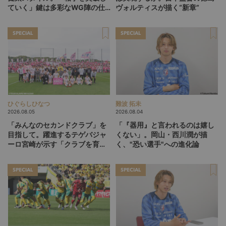
ていく」鍵は多彩なWG陣の仕
ヴォルティスが描く“新章”
掛け
SPECIAL
SPECIAL
ひぐらしひなつ
難波 拓未
2026.08.05
2026.08.04
「みんなのセカンドクラブ」を
「『器用』と言われるのは嬉し
目指して。躍進するテゲバジャ
くない」。岡山・西川潤が描
ーロ宮崎が示す「クラブを育て
く、"恐い選手"への進化論
る」という価値観
SPECIAL
SPECIAL