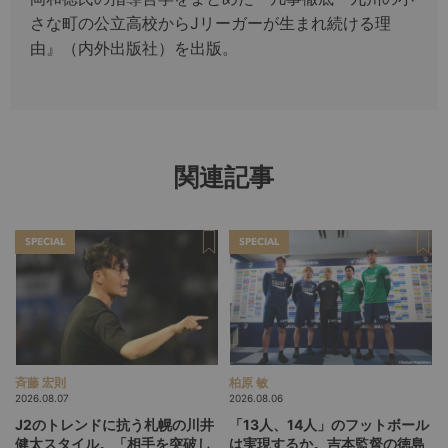
さな町の公立高校からJリーガーが生まれ続ける理
由』（内外出版社）を出版。
関連記事
SPECIAL
SPECIAL
斉藤 宏則
柏原 敏
2026.08.07
2026.08.06
J2のトレンドに抗う札幌の川井
「13人、14人」のフットボール
健太スタイル。「相手を突破し
は実現するか。吉本監督の徳島