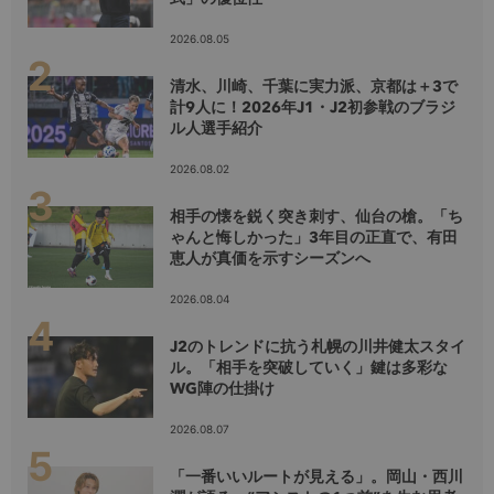
2026.08.05
清水、川崎、千葉に実力派、京都は＋3で
計9人に！2026年J1・J2初参戦のブラジ
ル人選手紹介
2026.08.02
相手の懐を鋭く突き刺す、仙台の槍。「ち
ゃんと悔しかった」3年目の正直で、有田
恵人が真価を示すシーズンへ
2026.08.04
J2のトレンドに抗う札幌の川井健太スタイ
ル。「相手を突破していく」鍵は多彩な
WG陣の仕掛け
2026.08.07
「一番いいルートが見える」。岡山・西川