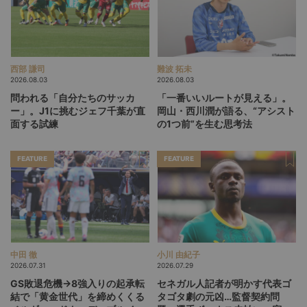
西部 謙司
難波 拓未
2026.08.03
2026.08.03
問われる「自分たちのサッカ
「一番いいルートが見える」。
ー」。J1に挑むジェフ千葉が直
岡山・西川潤が語る、“アシスト
面する試練
の1つ前”を生む思考法
FEATURE
FEATURE
中田 徹
小川 由紀子
2026.07.31
2026.07.29
GS敗退危機→8強入りの起承転
セネガル人記者が明かす代表ゴ
結で「黄金世代」を締めくくる
タゴタ劇の元凶…監督契約問