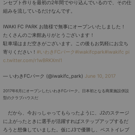
ンセプト作りを最初の2年間でやり込んでいるので、その仕
組みを流しているだけなんです。
IWAKI FC PARK お陰様で無事にオープンいたしました！
たくさんのご来館ありがとうございます！
駐車場はまだ空きがございます。この後もお気軽にお立ち
寄りください！
#いわきFCパーク
#iwakifcpark
#iwakifc
pi
c.twitter.com/r1wBRKXml1
— いわきFCパーク (@iwakifc_park)
June 10, 2017
2017年6月にオープンしたいわきFCパーク。日本初となる商業施設併設
型の
クラブハウスだ
だから、今おっしゃってもらったように、J2のステージ
に上がったときに選手が活躍すればステップアップするだ
ろうと想像していました。仮にJ3で優勝し、ベストイレブ