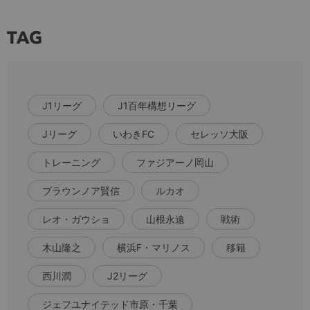
TAG
J1リーグ
J1百年構想リーグ
Jリーグ
いわきFC
セレッソ大阪
トレーニング
ファジアーノ岡山
ブラウンノア賢信
ルカオ
レオ・ガウショ
山根永遠
戦術
木山隆之
横浜F・マリノス
移籍
西川潤
J2リーグ
ジェフユナイテッド市原・千葉