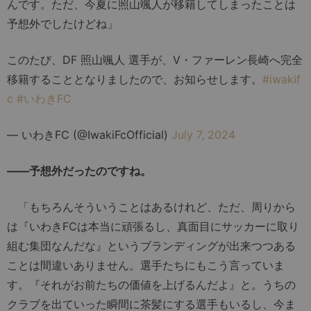
んです。ただ、今夏に照山颯人が移籍してしまったことは
予想外でしたけどね」
このたび、DF 照山颯人 選手が、V・ファーレン長崎へ完全
移籍することとなりましたので、お知らせします。
#iwakif
c
#いわきFC
— いわきFC (@IwakiFcOfficial)
July 7, 2024
――予想外だったのですね。
「もちろんそういうことはあるけれど、ただ、周りから
は『いわきFCは本当に頑張るし、真面目にサッカーに取り
組む集団なんだな』というブランディングが出来つつある
ことは間違いありません。選手たちにもこう言っていま
す。『それがお前たちの価値を上げるんだよ』と。うちの
クラブを出ていった瞬間に茶髪にする選手もいるし、今ま