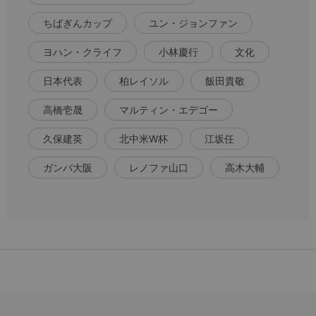
ちばぎんカップ
ユン・ジョンファン
ヨハン・クライフ
小林慶行
文化
日本代表
柏レイソル
飯田貴敬
高橋壱晟
マルティン・エデゴー
久保建英
北中米W杯
江坂任
ガンバ大阪
レノファ山口
高木大輔