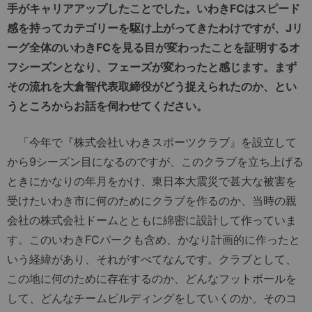
手がキャリアアップしたことでした。いわきFCはスピード
感を持ってカテゴリーを駆け上がってきたわけですが、Jリ
ーグ全体のいわきFCを見る目が変わったことを証明するオ
フシーズンとなり、フェーズが変わったと感じます。まず
その流れを大倉智代表取締役がどう捉えられたのか、とい
うところからお話を伺わせてください。
「今年で『株式会社いわきスポーツクラブ』を設立して
から9シーズン目になるのですが、このクラブを立ち上げる
ときにかなりの年月をかけ、東日本大震災で甚大な被害を
受けたいわき市に何のためにクラブを作るのか、当時の親
会社の株式会社ドームとともに綿密に設計して作っていま
す。このいわきFCパークも含め、かなり計画的に作ったと
いう経緯があり、それがすべてなんです。クラブとして、
この地に何のために存在するのか、どんなフットボールを
して、どんなチームビルディングをしていくのか。そのコ