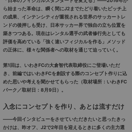
「日本のフィジカルスタンダードを変える」――2016年か
ら始まった革命は、瞬く間にJ2までたどり着いたピッチ上
の成果、インテンシティが重視される世界のサッカートレ
ンドの後押しも受け、日本サッカー界で独自の立ち位置を
築きつつある。現在はレンタル選手の武者修行先としても
評価を高めている「強く速いフィジカルを作る」メソッド
の正体に、様々な関係者への取材を通じて迫っていく。
第1回は、いわきFCの大倉智代表取締役にご登場いただ
き、前編ではいわきFCを創設する際のコンセプト作りに込
めた思いや考えを聞かせてもらった（取材場所：いわきFC
パーク／取材日：8月9日）。
入念にコンセプトを作り、あとは流すだけ
――今回インタビューをさせていただきたいと思ったきっ
かけは、昨オフ、J2で2年目を迎えるときに多くの主力選