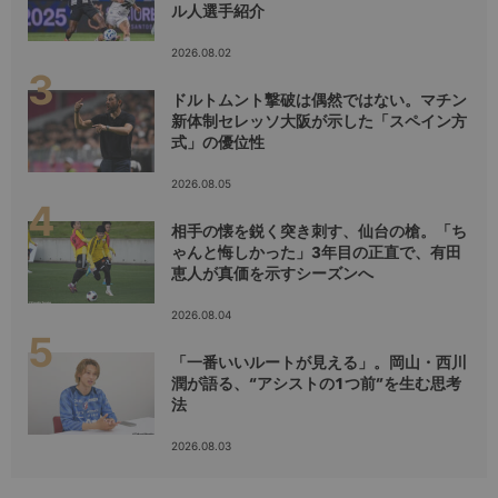
ル人選手紹介
2026.08.02
ドルトムント撃破は偶然ではない。マチン
新体制セレッソ大阪が示した「スペイン方
式」の優位性
2026.08.05
相手の懐を鋭く突き刺す、仙台の槍。「ち
ゃんと悔しかった」3年目の正直で、有田
恵人が真価を示すシーズンへ
2026.08.04
「一番いいルートが見える」。岡山・西川
潤が語る、“アシストの1つ前”を生む思考
法
2026.08.03