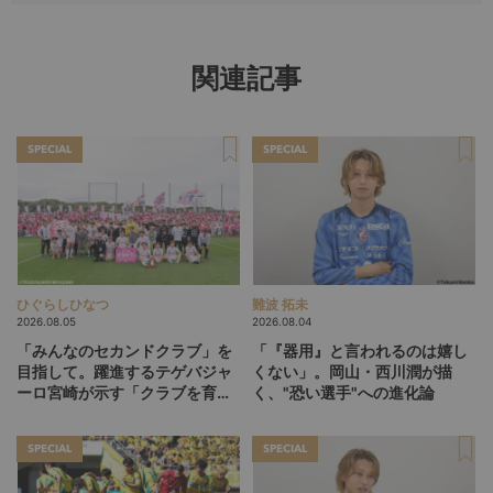
関連記事
SPECIAL
SPECIAL
ひぐらしひなつ
難波 拓未
2026.08.05
2026.08.04
「みんなのセカンドクラブ」を
「『器用』と言われるのは嬉し
目指して。躍進するテゲバジャ
くない」。岡山・西川潤が描
ーロ宮崎が示す「クラブを育て
く、"恐い選手"への進化論
る」という価値観
SPECIAL
SPECIAL