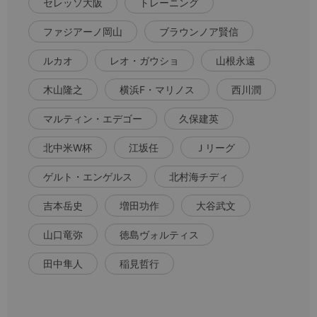
セレッソ大阪
トレーニング
ファジアーノ岡山
ブラウンノア賢信
ルカオ
レオ・ガウショ
山根永遠
木山隆之
横浜F・マリノス
西川潤
マルティン・エデゴー
久保建英
北中米W杯
江坂任
Ｊリーグ
ゲルト・エンゲルス
北村海チディ
吉本岳史
増田功作
大谷武文
山口竜弥
徳島ヴォルティス
田中隼人
稲見哲行