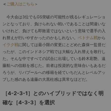
＜
ご購入はこちら
＞
今大会は3位でもGS突破の可能性が残るレギュレーショ
ンとなっており、負けられない戦いであることは間違いな
いけれど、負けても即敗退ではないという意味で選手の入
れ替えが行いやすかったのかもしれない。
ベトナム戦
から
イラク戦
に関しては最小限の変更にとどめた森保一監督だ
ったが、このインドネシア戦では大幅な入れ替えを敢行し
た。そんな中ですべての試合に出場している鈴木彩艶、遠
藤航への信頼を感じた。前者は投資的な意味合いもあるだ
ろうが、リバプールへの移籍を経ていちだんとレベルアッ
プした感のある遠藤の大黒柱感は異常なほどだ。
［4-2-3-1］とのハイブリッドではなく明
確な［4-3-3］を選択