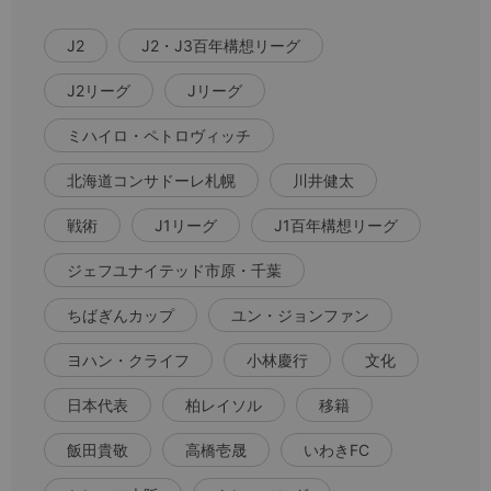
J2
J2・J3百年構想リーグ
J2リーグ
Jリーグ
ミハイロ・ペトロヴィッチ
北海道コンサドーレ札幌
川井健太
戦術
J1リーグ
J1百年構想リーグ
ジェフユナイテッド市原・千葉
ちばぎんカップ
ユン・ジョンファン
ヨハン・クライフ
小林慶行
文化
日本代表
柏レイソル
移籍
飯田貴敬
高橋壱晟
いわきFC