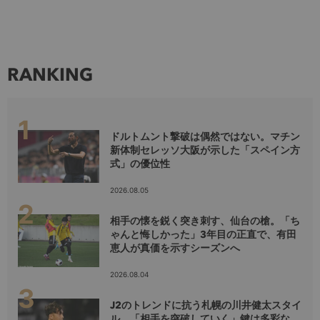
RANKING
ドルトムント撃破は偶然ではない。マチン
新体制セレッソ大阪が示した「スペイン方
式」の優位性
2026.08.05
相手の懐を鋭く突き刺す、仙台の槍。「ち
ゃんと悔しかった」3年目の正直で、有田
恵人が真価を示すシーズンへ
2026.08.04
J2のトレンドに抗う札幌の川井健太スタイ
ル。「相手を突破していく」鍵は多彩な