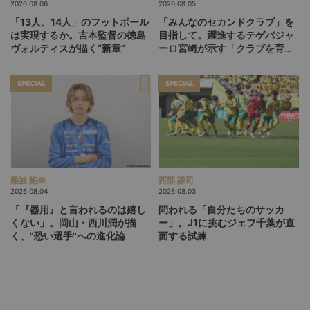
2026.08.06
2026.08.05
「13人、14人」のフットボール
「みんなのセカンドクラブ」を
は実現するか。吉本監督の徳島
目指して。躍進するテゲバジャ
ヴォルティスが描く“新章”
ーロ宮崎が示す「クラブを育て
る」という価値観
SPECIAL
SPECIAL
難波 拓未
西部 謙司
2026.08.04
2026.08.03
「『器用』と言われるのは嬉し
問われる「自分たちのサッカ
くない」。岡山・西川潤が描
ー」。J1に挑むジェフ千葉が直
く、"恐い選手"への進化論
面する試練