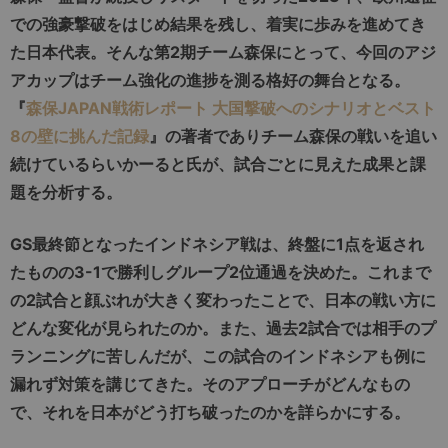
での強豪撃破をはじめ結果を残し、着実に歩みを進めてき
た日本代表。そんな第2期チーム森保にとって、今回のアジ
アカップはチーム強化の進捗を測る格好の舞台となる。
『
森保JAPAN戦術レポート 大国撃破へのシナリオとベスト
8の壁に挑んだ記録
』の著者でありチーム森保の戦いを追い
続けているらいかーると氏が、試合ごとに見えた成果と課
題を分析する。
GS最終節となったインドネシア戦は、終盤に1点を返され
たものの3-1で勝利しグループ2位通過を決めた。これまで
の2試合と顔ぶれが大きく変わったことで、日本の戦い方に
どんな変化が見られたのか。また、過去2試合では相手のプ
ランニングに苦しんだが、この試合のインドネシアも例に
漏れず対策を講じてきた。そのアプローチがどんなもの
で、それを日本がどう打ち破ったのかを詳らかにする。