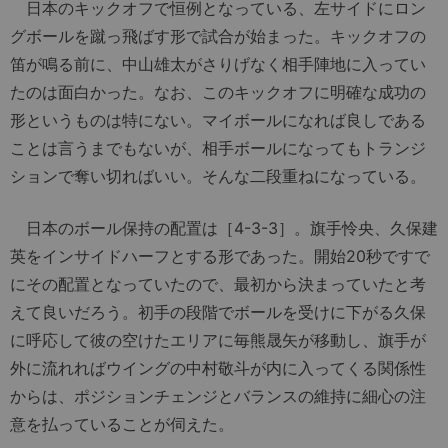
日本のキックオフで恒例となっている、左サイドにロン
グボールを蹴っ飛ばす形で試合が始まった。キックオフの
笛が鳴る前に、中山雄太がさりげなく相手陣地に入ってい
たのは面白かった。なお、このキックオフに明確な成功の
形というものは特にない。マイボールになれば良しである
ことは言うまでもないが、相手ボールになってもトランジ
ションで奪い切ればいい。そんな二段重ねになっている。
日本のボール保持の配置は［4-3-3］。旗手怜央、久保建
英をインサイドハーフとする形であった。開始20秒ですで
にその配置となっていたので、最初から決まっていたと考
えて良いだろう。初手の段階でボールを受けに下がる久保
に呼応して彼の空けたエリアに毎熊晟矢が移動し、旗手が
外に流れればウイングの中村敬斗が内に入ってくる関係性
からは、ポジションチェンジとバランスの維持に細心の注
意を払っていることが伺えた。