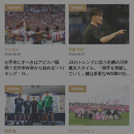
FEATURE
SPECIAL
ささゆか
斉藤 宏則
2026.08.09
2026.08.07
お手本にすべきはアビスパ福
J2のトレンドに抗う札幌の川井
岡？北中米W杯から始める“バイ
健太スタイル。「相手を突破し
キング・ロ
ていく」鍵は多彩なWG陣の仕
ー”、“Wonderwall”の日本版を
掛け
探す旅
SPECIAL
SPECIAL
柏原 敏
ひぐらしひなつ