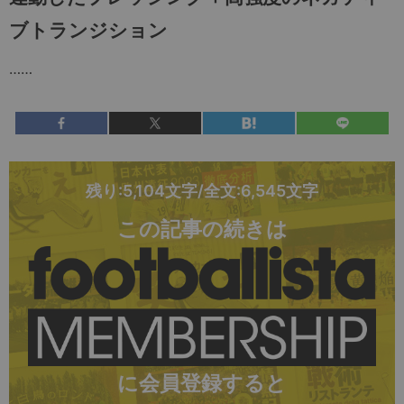
ブトランジション
……
残り:5,104文字/全文:6,545文字
この記事の続きは
に会員登録すると