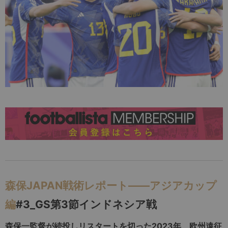
森保JAPAN戦術レポート――アジアカップ
編
#3_GS第3節インドネシア戦
森保一監督が続投しリスタートを切った2023年、欧州遠征