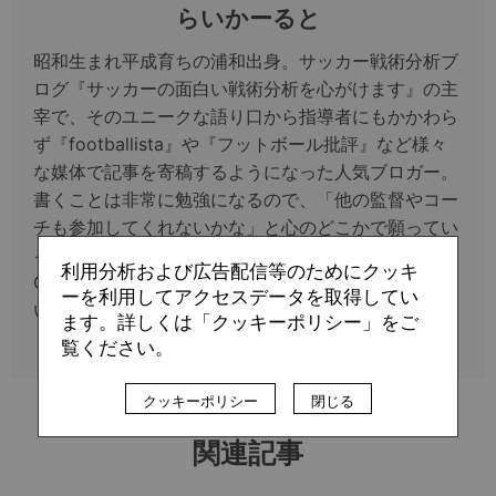
らいかーると
昭和生まれ平成育ちの浦和出身。サッカー戦術分析ブ
ログ『サッカーの面白い戦術分析を心がけます』の主
宰で、そのユニークな語り口から指導者にもかかわら
ず『footballista』や『フットボール批評』など様々
な媒体で記事を寄稿するようになった人気ブロガー。
書くことは非常に勉強になるので、「他の監督やコー
チも参加してくれないかな」と心のどこかで願ってい
る。好きなバンドは、マンチェスター出身のNew
利用分析および広告配信等のためにクッキ
Order。 著書に『アナリシス・アイ サッカーの面白
ーを利用してアクセスデータを取得してい
い戦術分析の方法、教えます』 （小学館）。
ます。詳しくは「クッキーポリシー」をご
覧ください。
クッキーポリシー
閉じる
関連記事